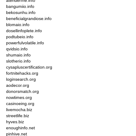
atenderme.info
bangumiio.info
bekosunhu.info
beneficialgrandiose.info
blomaio.info
dosellinfoplete.info
podtubeio.info
powerfulvolatile.info
qvidsio.info
shumaio.info
slotherio.info
cysapluscertification.org
fortnitehacks.org
loginsearch.org
aodecor.org
donorsmatch.org
nowtimes.org
casinoeing.org
livemocha.biz
streetlife.biz
hyves.biz
enoughinfo.net
pinhive.net