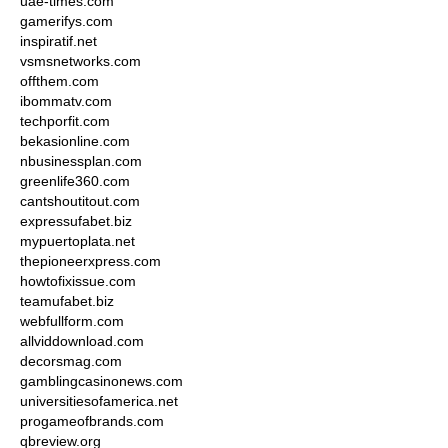
uae-times.com
gamerifys.com
inspiratif.net
vsmsnetworks.com
offthem.com
ibommatv.com
techporfit.com
bekasionline.com
nbusinessplan.com
greenlife360.com
cantshoutitout.com
expressufabet.biz
mypuertoplata.net
thepioneerxpress.com
howtofixissue.com
teamufabet.biz
webfullform.com
allviddownload.com
decorsmag.com
gamblingcasinonews.com
universitiesofamerica.net
progameofbrands.com
qbreview.org