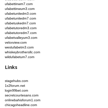
ufabettinwm7.com
ufabettinwum3.com
ufabetunitedm3.com
ufabetunitedm7.com
ufabetuskedm7.com
ufabetutoredm3.com
ufabetutoredm7.com
ufabetvalleyum3.com
veloxview.com
westufabetm3.com
whiskeybrothersllc.com
wildufabetum7.com
Links
stagehubs.com
1x2forum.net
login99bet.com
secretcourtesans.com
onlinebahisforum1.com
chicagoheadline.com