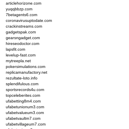
articlehorizone.com
yuqqbbzp.com
7betagents6.com
coronavirusuptodate.com
crackinstreams.com
gadgetspak.com
gearsngadget.com
hireseodoctor.com
lapsfit.com
levelup-fast.com
mytreepla.net
pokersimulations.com
replicamanufactory.net
rezultate-loto.info
splendifulous.com
sportsrecords4u.com
topceleberites.com
ufabetting8m4.com
ufabetunionum3.com
ufabetvalueum3.com
ufabetvaultm7.com
ufabetvillageum7.com