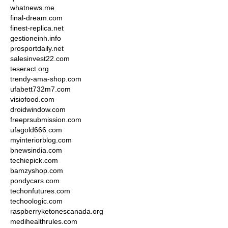
whatnews.me
final-dream.com
finest-replica.net
gestioneinh.info
prosportdaily.net
salesinvest22.com
teseract.org
trendy-ama-shop.com
ufabett732m7.com
visiofood.com
droidwindow.com
freeprsubmission.com
ufagold666.com
myinteriorblog.com
bnewsindia.com
techiepick.com
bamzyshop.com
pondycars.com
techonfutures.com
techoologic.com
raspberryketonescanada.org
medihealthrules.com