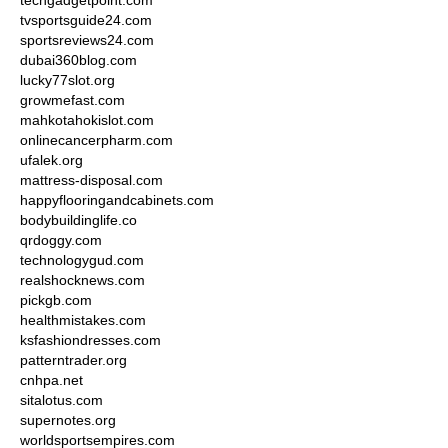
techgadgetpoint.com
tvsportsguide24.com
sportsreviews24.com
dubai360blog.com
lucky77slot.org
growmefast.com
mahkotahokislot.com
onlinecancerpharm.com
ufalek.org
mattress-disposal.com
happyflooringandcabinets.com
bodybuildinglife.co
qrdoggy.com
technologygud.com
realshocknews.com
pickgb.com
healthmistakes.com
ksfashiondresses.com
patterntrader.org
cnhpa.net
sitalotus.com
supernotes.org
worldsportsempires.com