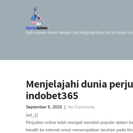
Raih maxwin besar dengan slot Mahjong Ways hari ini tanpa risiko
Menjelajahi dunia perj
indobet365
September 6, 2025
|
No Comments
[ad_1]
Perjudian online telah menjadi semakin populer dalam be
beralih ke internet untuk menempatkan taruhan pada ti