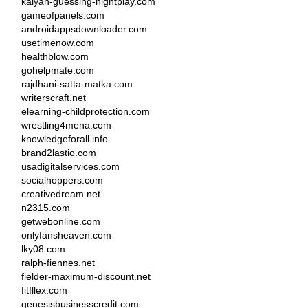
kalyan-guessing-nightplay.com
gameofpanels.com
androidappsdownloader.com
usetimenow.com
healthblow.com
gohelpmate.com
rajdhani-satta-matka.com
writerscraft.net
elearning-childprotection.com
wrestling4mena.com
knowledgeforall.info
brand2lastio.com
usadigitalservices.com
socialhoppers.com
creativedream.net
n2315.com
getwebonline.com
onlyfansheaven.com
lky08.com
ralph-fiennes.net
fielder-maximum-discount.net
fitfllex.com
genesisbusinesscredit.com