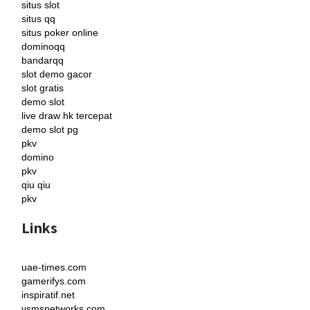
situs slot
situs qq
situs poker online
dominoqq
bandarqq
slot demo gacor
slot gratis
demo slot
live draw hk tercepat
demo slot pg
pkv
domino
pkv
qiu qiu
pkv
Links
uae-times.com
gamerifys.com
inspiratif.net
vsmsnetworks.com