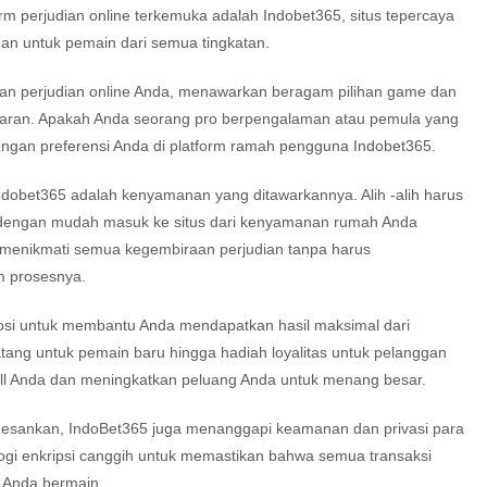
rm perjudian online terkemuka adalah Indobet365, situs tepercaya
n untuk pemain dari semua tingkatan.
an perjudian online Anda, menawarkan beragam pilihan game dan
ggaran. Apakah Anda seorang pro berpengalaman atau pemula yang
gan preferensi Anda di platform ramah pengguna Indobet365.
ndobet365 adalah kenyamanan yang ditawarkannya. Alih -alih harus
at dengan mudah masuk ke situs dari kenyamanan rumah Anda
at menikmati semua kegembiraan perjudian tanpa harus
 prosesnya.
si untuk membantu Anda mendapatkan hasil maksimal dari
ang untuk pemain baru hingga hadiah loyalitas untuk pelanggan
oll Anda dan meningkatkan peluang Anda untuk menang besar.
esankan, IndoBet365 juga menanggapi keamanan dan privasi para
ogi enkripsi canggih untuk memastikan bahwa semua transaksi
 Anda bermain.