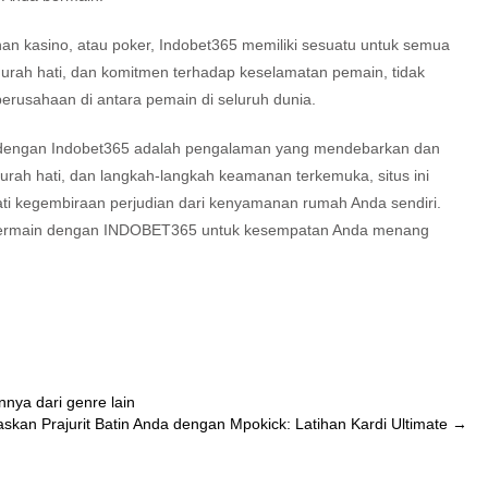
n kasino, atau poker, Indobet365 memiliki sesuatu untuk semua
rah hati, dan komitmen terhadap keselamatan pemain, tidak
perusahaan di antara pemain di seluruh dunia.
ne dengan Indobet365 adalah pengalaman yang mendebarkan dan
ah hati, dan langkah-langkah keamanan terkemuka, situs ini
 kegembiraan perjudian dari kenyamanan rumah Anda sendiri.
h bermain dengan INDOBET365 untuk kesempatan Anda menang
ya dari genre lain
skan Prajurit Batin Anda dengan Mpokick: Latihan Kardi Ultimate
→