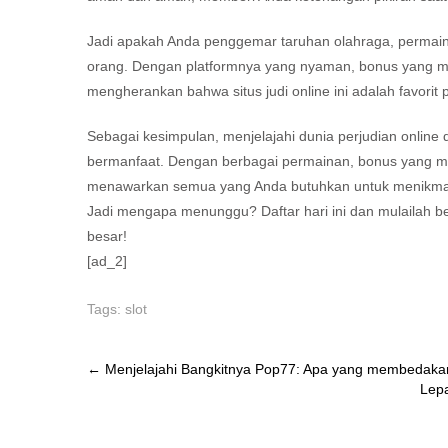
Jadi apakah Anda penggemar taruhan olahraga, permaina
orang. Dengan platformnya yang nyaman, bonus yang mu
mengherankan bahwa situs judi online ini adalah favorit 
Sebagai kesimpulan, menjelajahi dunia perjudian onli
bermanfaat. Dengan berbagai permainan, bonus yang mur
menawarkan semua yang Anda butuhkan untuk menikmati
Jadi mengapa menunggu? Daftar hari ini dan mulaila
besar!
[ad_2]
Tags:
slot
Post
←
Menjelajahi Bangkitnya Pop77: Apa yang membedakann
Lepa
navigation