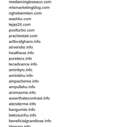
mediamingleseaco.com
mtsmarketingblog.com
nghekiemtien.com
wasirku.com
tejas24.com
poolturbo.com
prachestait.com
artforafghans.info
airvendio.info
healthexe.info
puretecx.info
tecadvance.info
aminityio.info
amiolahu.info
ampacheme.info
ampullahu.info
aromaxme.info
asserthatecontrast.info
atenderme.info
bangumiio.info
bekosunhu.info
beneficialgrandiose.info
blomaio.info