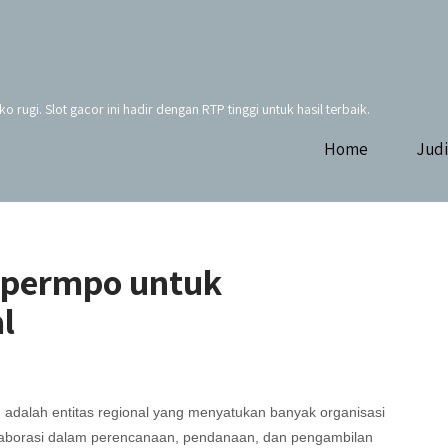
 rugi. Slot gacor ini hadir dengan RTP tinggi untuk hasil terbaik.
Home
Judi
upermpo untuk
l
adalah entitas regional yang menyatukan banyak organisasi
laborasi dalam perencanaan, pendanaan, dan pengambilan