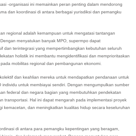
nisasi -organisasi ini memainkan peran penting dalam mendorong
 dan koordinasi di antara berbagai yurisdiksi dan pemangku
an regional adalah kemampuan untuk mengatasi tantangan
nal. Dengan menyatukan banyak MPO, supermpo dapat
f dan terintegrasi yang mempertimbangkan kebutuhan seluruh
dekatan holistik ini membantu mengidentifikasi dan memprioritaskan
r pada mobilitas regional dan pembangunan ekonomi.
kolektif dan keahlian mereka untuk mendapatkan pendanaan untuk
MPO individu untuk membiayai sendiri. Dengan mengumpulkan sumber
an federal dan negara bagian yang membutuhkan pendekatan
n transportasi. Hal ini dapat mengarah pada implementasi proyek
ngi kemacetan, dan meningkatkan kualitas hidup secara keseluruhan
ordinasi di antara para pemangku kepentingan yang beragam,