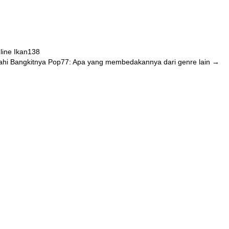
line Ikan138
ahi Bangkitnya Pop77: Apa yang membedakannya dari genre lain
→