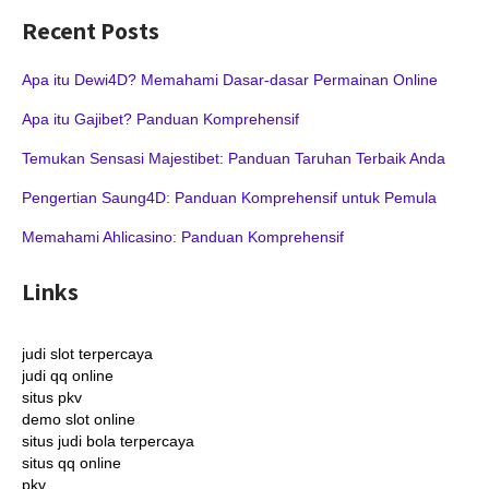
Recent Posts
Apa itu Dewi4D? Memahami Dasar-dasar Permainan Online
Apa itu Gajibet? Panduan Komprehensif
Temukan Sensasi Majestibet: Panduan Taruhan Terbaik Anda
Pengertian Saung4D: Panduan Komprehensif untuk Pemula
Memahami Ahlicasino: Panduan Komprehensif
Links
judi slot terpercaya
judi qq online
situs pkv
demo slot online
situs judi bola terpercaya
situs qq online
pkv