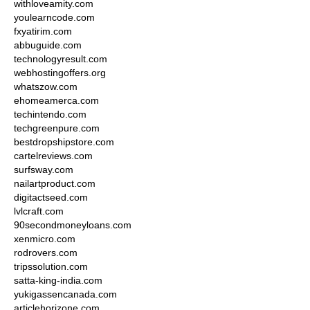
withloveamity.com
youlearncode.com
fxyatirim.com
abbuguide.com
technologyresult.com
webhostingoffers.org
whatszow.com
ehomeamerca.com
techintendo.com
techgreenpure.com
bestdropshipstore.com
cartelreviews.com
surfsway.com
nailartproduct.com
digitactseed.com
lvlcraft.com
90secondmoneyloans.com
xenmicro.com
rodrovers.com
tripssolution.com
satta-king-india.com
yukigassencanada.com
articlehorizone.com