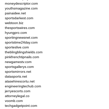
moneydescriptor.com
youthsmagazine.com
painaidee.net
sportsdarkest.com
webtoon.biz
thesportswires.com
hyungpro.com
sportingnewsnet.com
sportstime24day.com
sporteslive.com
theblingblingshields.com
pinkfrenchtipnails.com
newgamestv.com
sportsgallerys.com
sportsmirrors.net
datasports.net
atasehirescortu.net
engineeringtechub.com
jerryescorts.com
attorneylegal.co
voomb.com
techgadgetpoint.com