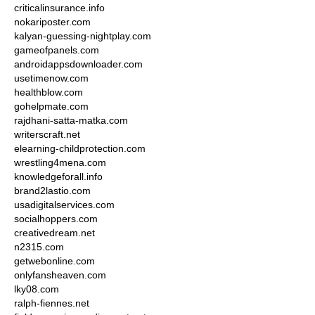
criticalinsurance.info
nokariposter.com
kalyan-guessing-nightplay.com
gameofpanels.com
androidappsdownloader.com
usetimenow.com
healthblow.com
gohelpmate.com
rajdhani-satta-matka.com
writerscraft.net
elearning-childprotection.com
wrestling4mena.com
knowledgeforall.info
brand2lastio.com
usadigitalservices.com
socialhoppers.com
creativedream.net
n2315.com
getwebonline.com
onlyfansheaven.com
lky08.com
ralph-fiennes.net