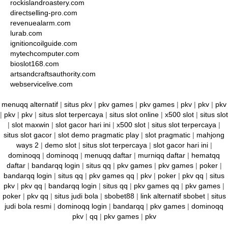
rockislandroastery.com
directselling-pro.com
revenuealarm.com
lurab.com
ignitioncoilguide.com
mytechcomputer.com
bioslot168.com
artsandcraftsauthority.com
webservicelive.com
menuqq alternatif
|
situs pkv
|
pkv games
|
pkv games
|
pkv
|
pkv
|
pkv
|
pkv
|
pkv
|
situs slot terpercaya
|
situs slot online
|
x500 slot
|
situs slot
|
slot maxwin
|
slot gacor hari ini
|
x500 slot
|
situs slot terpercaya
|
situs slot gacor
|
slot demo pragmatic play
|
slot pragmatic
|
mahjong
ways 2
|
demo slot
|
situs slot terpercaya
|
slot gacor hari ini
|
dominoqq
|
dominoqq
|
menuqq daftar
|
murniqq daftar
|
hematqq
daftar
|
bandarqq login
|
situs qq
|
pkv games
|
pkv games
|
poker
|
bandarqq login
|
situs qq
|
pkv games qq
|
pkv
|
poker
|
pkv qq
|
situs
pkv
|
pkv qq
|
bandarqq login
|
situs qq
|
pkv games qq
|
pkv games
|
poker
|
pkv qq
|
situs judi bola
|
sbobet88
|
link alternatif sbobet
|
situs
judi bola resmi
|
dominoqq login
|
bandarqq
|
pkv games
|
dominoqq
pkv
|
qq
|
pkv games
|
pkv