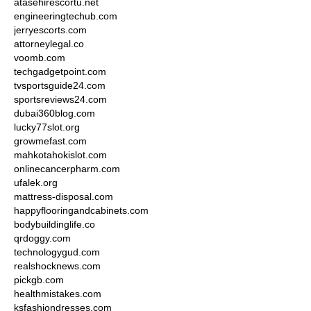
atasehirescortu.net
engineeringtechub.com
jerryescorts.com
attorneylegal.co
voomb.com
techgadgetpoint.com
tvsportsguide24.com
sportsreviews24.com
dubai360blog.com
lucky77slot.org
growmefast.com
mahkotahokislot.com
onlinecancerpharm.com
ufalek.org
mattress-disposal.com
happyflooringandcabinets.com
bodybuildinglife.co
qrdoggy.com
technologygud.com
realshocknews.com
pickgb.com
healthmistakes.com
ksfashiondresses.com