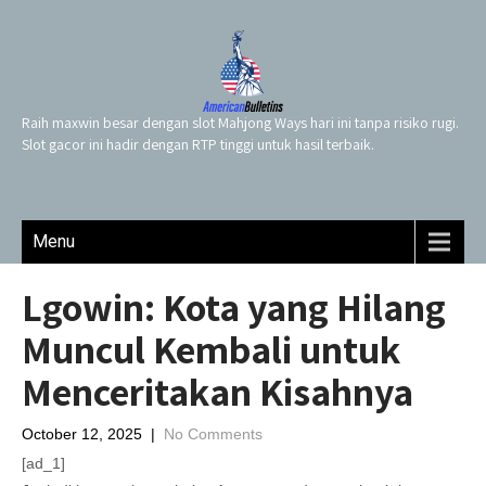
Raih maxwin besar dengan slot Mahjong Ways hari ini tanpa risiko rugi.
Slot gacor ini hadir dengan RTP tinggi untuk hasil terbaik.
Menu
Lgowin: Kota yang Hilang
Muncul Kembali untuk
Menceritakan Kisahnya
October 12, 2025
|
No Comments
[ad_1]