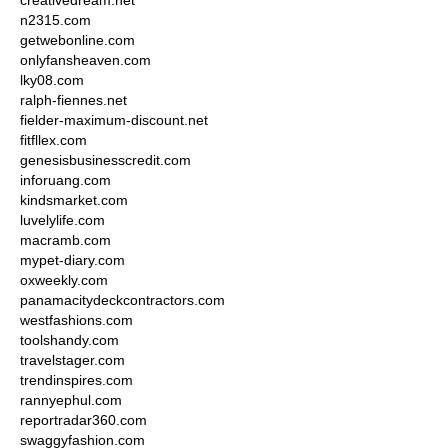
creativedream.net
n2315.com
getwebonline.com
onlyfansheaven.com
lky08.com
ralph-fiennes.net
fielder-maximum-discount.net
fitfllex.com
genesisbusinesscredit.com
inforuang.com
kindsmarket.com
luvelylife.com
macramb.com
mypet-diary.com
oxweekly.com
panamacitydeckcontractors.com
westfashions.com
toolshandy.com
travelstager.com
trendinspires.com
rannyephul.com
reportradar360.com
swaggyfashion.com