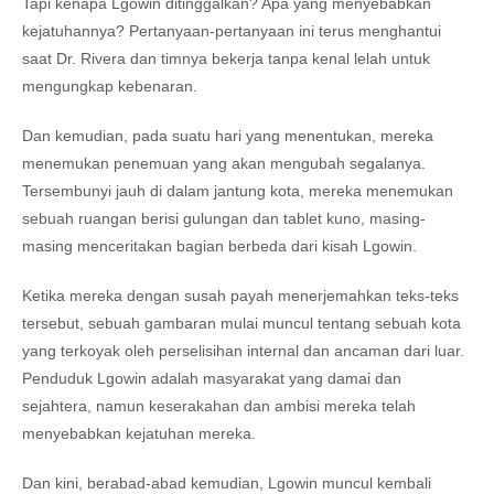
Tapi kenapa Lgowin ditinggalkan? Apa yang menyebabkan
kejatuhannya? Pertanyaan-pertanyaan ini terus menghantui
saat Dr. Rivera dan timnya bekerja tanpa kenal lelah untuk
mengungkap kebenaran.
Dan kemudian, pada suatu hari yang menentukan, mereka
menemukan penemuan yang akan mengubah segalanya.
Tersembunyi jauh di dalam jantung kota, mereka menemukan
sebuah ruangan berisi gulungan dan tablet kuno, masing-
masing menceritakan bagian berbeda dari kisah Lgowin.
Ketika mereka dengan susah payah menerjemahkan teks-teks
tersebut, sebuah gambaran mulai muncul tentang sebuah kota
yang terkoyak oleh perselisihan internal dan ancaman dari luar.
Penduduk Lgowin adalah masyarakat yang damai dan
sejahtera, namun keserakahan dan ambisi mereka telah
menyebabkan kejatuhan mereka.
Dan kini, berabad-abad kemudian, Lgowin muncul kembali