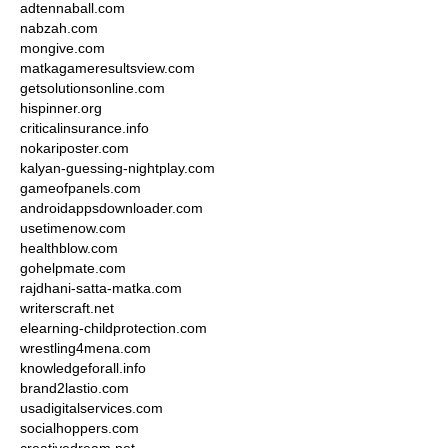
adtennaball.com
nabzah.com
mongive.com
matkagameresultsview.com
getsolutionsonline.com
hispinner.org
criticalinsurance.info
nokariposter.com
kalyan-guessing-nightplay.com
gameofpanels.com
androidappsdownloader.com
usetimenow.com
healthblow.com
gohelpmate.com
rajdhani-satta-matka.com
writerscraft.net
elearning-childprotection.com
wrestling4mena.com
knowledgeforall.info
brand2lastio.com
usadigitalservices.com
socialhoppers.com