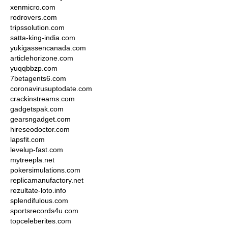
xenmicro.com
rodrovers.com
tripssolution.com
satta-king-india.com
yukigassencanada.com
articlehorizone.com
yuqqbbzp.com
7betagents6.com
coronavirusuptodate.com
crackinstreams.com
gadgetspak.com
gearsngadget.com
hireseodoctor.com
lapsfit.com
levelup-fast.com
mytreepla.net
pokersimulations.com
replicamanufactory.net
rezultate-loto.info
splendifulous.com
sportsrecords4u.com
topceleberites.com