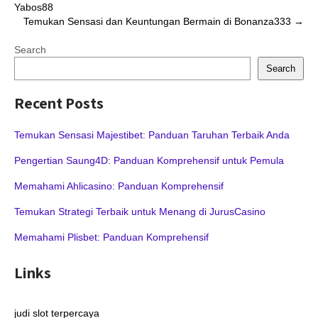
Yabos88
navigation
Temukan Sensasi dan Keuntungan Bermain di Bonanza333
→
Search
Search
Recent Posts
Temukan Sensasi Majestibet: Panduan Taruhan Terbaik Anda
Pengertian Saung4D: Panduan Komprehensif untuk Pemula
Memahami Ahlicasino: Panduan Komprehensif
Temukan Strategi Terbaik untuk Menang di JurusCasino
Memahami Plisbet: Panduan Komprehensif
Links
judi slot terpercaya