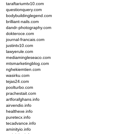
taraftariumtv10.com
questionquery.com
bodybuildinglegend.com
brilliant-nails.com
dandr-photography.com
dokteroce.com
journal-francais.com
justintv10.com
lawyerule.com
mediamingleseaco.com
mtsmarketingblog.com
nghekiemtien.com
wasirku.com
tejas24.com
poolturbo.com
prachestait.com
artforafghans.info
airvendio.info
healthexe.info
puretecx.info
tecadvance.info
aminityio.info