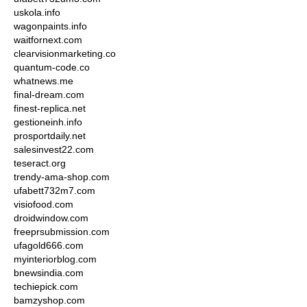
uskola.info
wagonpaints.info
waitfornext.com
clearvisionmarketing.co
quantum-code.co
whatnews.me
final-dream.com
finest-replica.net
gestioneinh.info
prosportdaily.net
salesinvest22.com
teseract.org
trendy-ama-shop.com
ufabett732m7.com
visiofood.com
droidwindow.com
freeprsubmission.com
ufagold666.com
myinteriorblog.com
bnewsindia.com
techiepick.com
bamzyshop.com