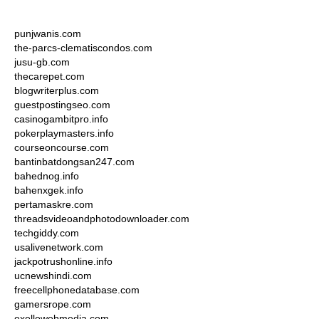
punjwanis.com
the-parcs-clematiscondos.com
jusu-gb.com
thecarepet.com
blogwriterplus.com
guestpostingseo.com
casinogambitpro.info
pokerplaymasters.info
courseoncourse.com
bantinbatdongsan247.com
bahednog.info
bahenxgek.info
pertamaskre.com
threadsvideoandphotodownloader.com
techgiddy.com
usalivenetwork.com
jackpotrushonline.info
ucnewshindi.com
freecellphonedatabase.com
gamersrope.com
exellewebmedia.com