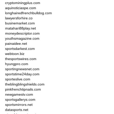
cryptominingplus.com
aquinoticiaspe.com
longhairedfrenchbulldog.com
lawyersforhire.co
businemarket.com
matahari88play.net
moneydescriptor.com
youthsmagazine.com
painaidee.net
sportsdarkest.com
webtoon.biz
thesportswires.com
hyungpro.com
sportingnewsnet.com
sportstime24day.com
sporteslive.com
theblingblingshields.com
pinkfrenchtipnails.com
newgamestv.com
sportsgallerys.com
sportsmirrors.net
datasports.net