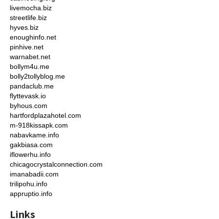
livemocha.biz
streetlife.biz
hyves.biz
enoughinfo.net
pinhive.net
warnabet.net
bollym4u.me
bolly2tollyblog.me
pandaclub.me
flyttevask.io
byhous.com
hartfordplazahotel.com
m-918kissapk.com
nabavkame.info
gakbiasa.com
iflowerhu.info
chicagocrystalconnection.com
imanabadii.com
trilipohu.info
appruptio.info
Links