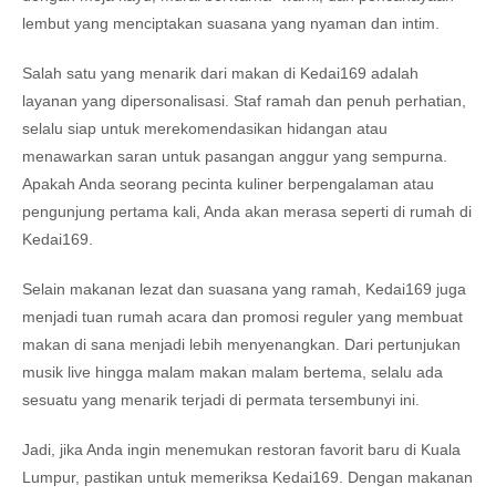
lembut yang menciptakan suasana yang nyaman dan intim.
Salah satu yang menarik dari makan di Kedai169 adalah
layanan yang dipersonalisasi. Staf ramah dan penuh perhatian,
selalu siap untuk merekomendasikan hidangan atau
menawarkan saran untuk pasangan anggur yang sempurna.
Apakah Anda seorang pecinta kuliner berpengalaman atau
pengunjung pertama kali, Anda akan merasa seperti di rumah di
Kedai169.
Selain makanan lezat dan suasana yang ramah, Kedai169 juga
menjadi tuan rumah acara dan promosi reguler yang membuat
makan di sana menjadi lebih menyenangkan. Dari pertunjukan
musik live hingga malam makan malam bertema, selalu ada
sesuatu yang menarik terjadi di permata tersembunyi ini.
Jadi, jika Anda ingin menemukan restoran favorit baru di Kuala
Lumpur, pastikan untuk memeriksa Kedai169. Dengan makanan