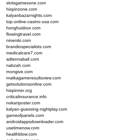
slotsgamesone.com
hispinzone.com
kalyanbazarnights.com
top-online-casino-usa.com
honghuidoor.com
flowingtravel.com
nineniki.com
brandiospecialists.com
medicalcare7.com
adtennaball.com
nabzah.com
mongive.com
matkagameresultsview.com
getsolutionsonline.com
hispinner.org
criticalinsurance.info
nokariposter.com
kalyan-guessing-nightplay.com
gameofpanels.com
androidappsdownloader.com
usetimenow.com
healthblow.com