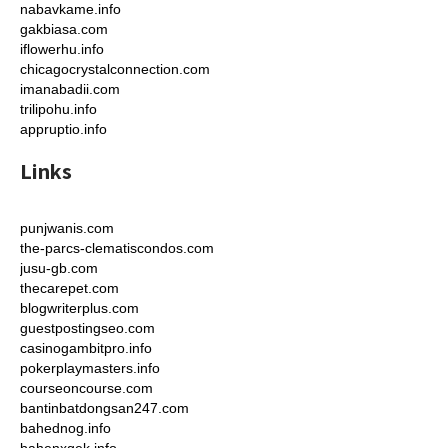
nabavkame.info
gakbiasa.com
iflowerhu.info
chicagocrystalconnection.com
imanabadii.com
trilipohu.info
appruptio.info
Links
punjwanis.com
the-parcs-clematiscondos.com
jusu-gb.com
thecarepet.com
blogwriterplus.com
guestpostingseo.com
casinogambitpro.info
pokerplaymasters.info
courseoncourse.com
bantinbatdongsan247.com
bahednog.info