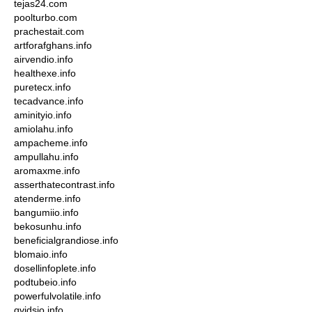
tejas24.com
poolturbo.com
prachestait.com
artforafghans.info
airvendio.info
healthexe.info
puretecx.info
tecadvance.info
aminityio.info
amiolahu.info
ampacheme.info
ampullahu.info
aromaxme.info
asserthatecontrast.info
atenderme.info
bangumiio.info
bekosunhu.info
beneficialgrandiose.info
blomaio.info
dosellinfoplete.info
podtubeio.info
powerfulvolatile.info
qvidsio.info