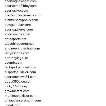
sportingnewsnet.com
sportstime24day.com
sporteslive.com
theblingblingshields.com
pinkfrenchtipnails.com
newgamestv.com
sportsgallerys.com
sportsmirrors.net
datasports.net
atasehirescortu.net
engineeringtechub.com
jerryescorts.com
attorneylegal.co
voomb.com
techgadgetpoint.com
tvsportsguide24.com
sportsreviews24.com
dubai360blog.com
lucky77slot.org
growmefast.com
mahkotahokislot.com
onlinecancerpharm.com
ufalek.org