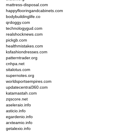
mattress-disposal.com
happyflooringandcabinets.com
bodybuildinglife.co
qrdoggy.com
technologygud.com
realshocknews.com
pickgb.com
healthmistakes.com
ksfashiondresses.com
patterntrader.org
cnhpa.net
sitalotus.com
supernotes.org
worldsportsempires.com
updatecentral360.com
katamastah.com
zqscore.net
aseleraio.info
asticio.info
egardenio.info
arxteamio.info
getalexio.info