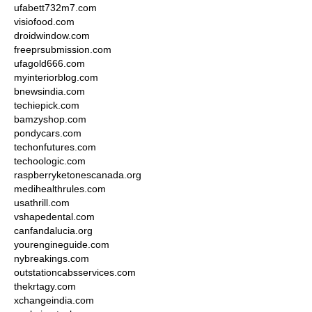
ufabett732m7.com
visiofood.com
droidwindow.com
freeprsubmission.com
ufagold666.com
myinteriorblog.com
bnewsindia.com
techiepick.com
bamzyshop.com
pondycars.com
techonfutures.com
techoologic.com
raspberryketonescanada.org
medihealthrules.com
usathrill.com
vshapedental.com
canfandalucia.org
yourengineguide.com
nybreakings.com
outstationcabsservices.com
thekrtagy.com
xchangeindia.com