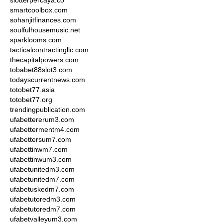
slotterpercaya.co
smartcoolbox.com
sohanjitfinances.com
soulfulhousemusic.net
sparklooms.com
tacticalcontractingllc.com
thecapitalpowers.com
tobabet88slot3.com
todayscurrentnews.com
totobet77.asia
totobet77.org
trendingpublication.com
ufabettererum3.com
ufabettermentm4.com
ufabettersum7.com
ufabettinwm7.com
ufabettinwum3.com
ufabetunitedm3.com
ufabetunitedm7.com
ufabetuskedm7.com
ufabetutoredm3.com
ufabetutoredm7.com
ufabetvalleyum3.com