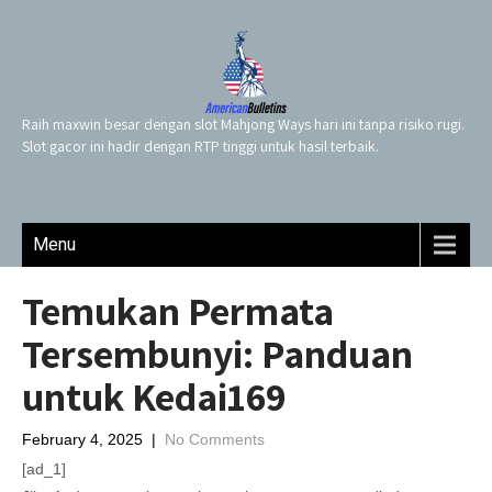
Raih maxwin besar dengan slot Mahjong Ways hari ini tanpa risiko rugi.
Slot gacor ini hadir dengan RTP tinggi untuk hasil terbaik.
Menu
Temukan Permata
Tersembunyi: Panduan
untuk Kedai169
February 4, 2025
|
No Comments
[ad_1]