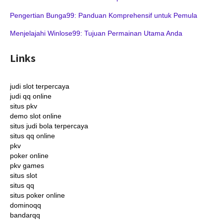
Pengertian Bunga99: Panduan Komprehensif untuk Pemula
Menjelajahi Winlose99: Tujuan Permainan Utama Anda
Links
judi slot terpercaya
judi qq online
situs pkv
demo slot online
situs judi bola terpercaya
situs qq online
pkv
poker online
pkv games
situs slot
situs qq
situs poker online
dominoqq
bandarqq