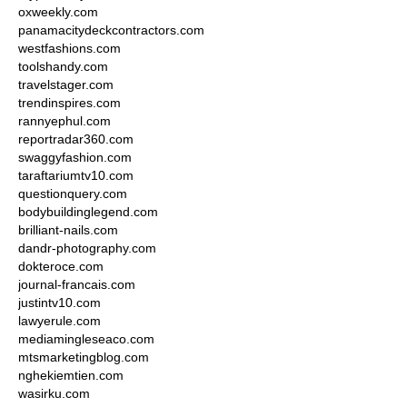
oxweekly.com
panamacitydeckcontractors.com
westfashions.com
toolshandy.com
travelstager.com
trendinspires.com
rannyephul.com
reportradar360.com
swaggyfashion.com
taraftariumtv10.com
questionquery.com
bodybuildinglegend.com
brilliant-nails.com
dandr-photography.com
dokteroce.com
journal-francais.com
justintv10.com
lawyerule.com
mediamingleseaco.com
mtsmarketingblog.com
nghekiemtien.com
wasirku.com