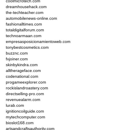
coolmicrotech.com
dreamhousehack.com
the-techteacher.com
automobilenews-online.com
fashionalltimes.com
totaldigitalforum.com
technoarmaan.com
empresasposicionamientoweb.com
tonybestcosmetics.com
buzznc.com
fxjoiner.com
skinbykindra.com
alltherageface.com
codenational.com
progameexplorer.com
rockislandroastery.com
directselling-pro.com
revenuealarm.com
lurab.com
ignitioncoilguide.com
mytechcomputer.com
bioslot168.com
artsandcraftsauthority.com