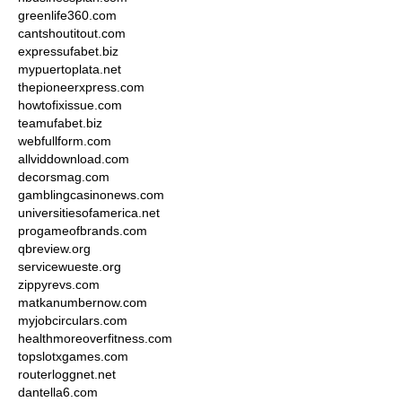
greenlife360.com
cantshoutitout.com
expressufabet.biz
mypuertoplata.net
thepioneerxpress.com
howtofixissue.com
teamufabet.biz
webfullform.com
allviddownload.com
decorsmag.com
gamblingcasinonews.com
universitiesofamerica.net
progameofbrands.com
qbreview.org
servicewueste.org
zippyrevs.com
matkanumbernow.com
myjobcirculars.com
healthmoreoverfitness.com
topslotxgames.com
routerloggnet.net
dantella6.com