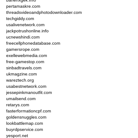
bahenxgek.info
pertamaskre.com
threadsvideoandphotodownloader.com
techgiddy.com
usalivenetwork.com
jackpotrushonline.info
ucnewshindi.com
freecellphonedatabase.com
gamersrope.com
exellewebmedia.com
free-gamestop.com
sinbadtravels.com
ukmagzine.com
wareztech.org
usabestnetwork.com
jessepinkmanoutfit.com
umailsend.com
retarys.com
fasterformationcpf.com
goldensnuggles.com
lookbattlemap.com
buyrdpservice.com
yesport.net