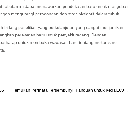
bat -obatan ini dapat menawarkan pendekatan baru untuk mengobati
, dengan mengurangi peradangan dan stres oksidatif dalam tubuh.
 bidang penelitian yang berkelanjutan yang sangat menjanjikan
ngkan perawatan baru untuk penyakit radang. Dengan
wan berharap untuk membuka wawasan baru tentang mekanisme
ta.
65
Temukan Permata Tersembunyi: Panduan untuk Kedai169
→