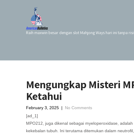
Raih maxwin besar dengan slot Mahjong Ways hari ini tanpa risiko
Mengungkap Misteri MP
Ketahui
February 3, 2025
|
No Comments
[ad_1]
MPO212, juga dikenal sebagai myeloperoxidase, adalah
kekebalan tubuh. Ini terutama ditemukan dalam neutrofil,