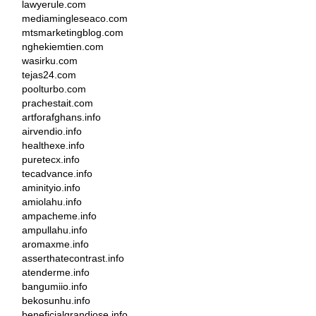
lawyerule.com
mediamingleseaco.com
mtsmarketingblog.com
nghekiemtien.com
wasirku.com
tejas24.com
poolturbo.com
prachestait.com
artforafghans.info
airvendio.info
healthexe.info
puretecx.info
tecadvance.info
aminityio.info
amiolahu.info
ampacheme.info
ampullahu.info
aromaxme.info
asserthatecontrast.info
atenderme.info
bangumiio.info
bekosunhu.info
beneficialgrandiose.info