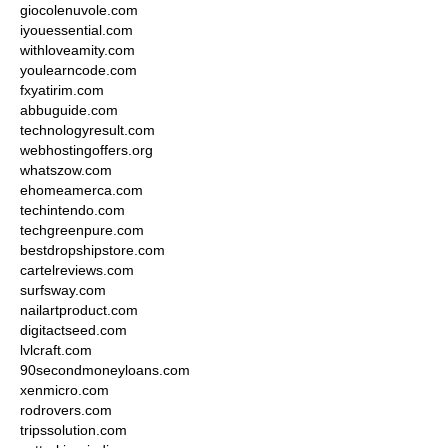
giocolenuvole.com
iyouessential.com
withloveamity.com
youlearncode.com
fxyatirim.com
abbuguide.com
technologyresult.com
webhostingoffers.org
whatszow.com
ehomeamerca.com
techintendo.com
techgreenpure.com
bestdropshipstore.com
cartelreviews.com
surfsway.com
nailartproduct.com
digitactseed.com
lvlcraft.com
90secondmoneyloans.com
xenmicro.com
rodrovers.com
tripssolution.com