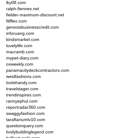
lky08.com
ralph-fiennes.net
fielder-maximum-discount.net
fitfllex.com
genesisbusinesscredit.com
inforuang.com
kindsmarket.com
luvelylife.com
macramb.com
mypet-diary.com
oxweekly.com
panamacitydeckcontractors.com
westfashions.com
toolshandy.com
travelstager.com
trendinspires.com
rannyephul.com
reportradar360.com
swaggyfashion.com
taraftariumtv10.com
questionquery.com
bodybuildinglegend.com