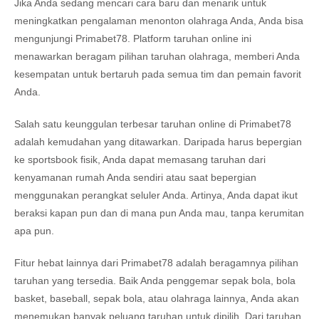
Jika Anda sedang mencari cara baru dan menarik untuk
meningkatkan pengalaman menonton olahraga Anda, Anda bisa
mengunjungi Primabet78. Platform taruhan online ini
menawarkan beragam pilihan taruhan olahraga, memberi Anda
kesempatan untuk bertaruh pada semua tim dan pemain favorit
Anda.
Salah satu keunggulan terbesar taruhan online di Primabet78
adalah kemudahan yang ditawarkan. Daripada harus bepergian
ke sportsbook fisik, Anda dapat memasang taruhan dari
kenyamanan rumah Anda sendiri atau saat bepergian
menggunakan perangkat seluler Anda. Artinya, Anda dapat ikut
beraksi kapan pun dan di mana pun Anda mau, tanpa kerumitan
apa pun.
Fitur hebat lainnya dari Primabet78 adalah beragamnya pilihan
taruhan yang tersedia. Baik Anda penggemar sepak bola, bola
basket, baseball, sepak bola, atau olahraga lainnya, Anda akan
menemukan banyak peluang taruhan untuk dipilih. Dari taruhan