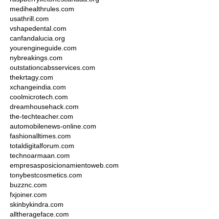
medihealthrules.com
usathrill.com
vshapedental.com
canfandalucia.org
yourengineguide.com
nybreakings.com
outstationcabsservices.com
thekrtagy.com
xchangeindia.com
coolmicrotech.com
dreamhousehack.com
the-techteacher.com
automobilenews-online.com
fashionalltimes.com
totaldigitalforum.com
technoarmaan.com
empresasposicionamientoweb.com
tonybestcosmetics.com
buzznc.com
fxjoiner.com
skinbykindra.com
alltherageface.com