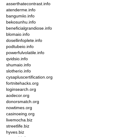
asserthatecontrast.info
atenderme.info
bangumiio.info
bekosunhu.info
beneficialgrandiose.info
blomaio.info
dosellinfoplete.info
podtubeio.info
powerfulvolatile.info
qvidsio.info
shumaio.info
slotherio.info
cysapluscertification.org
fortnitehacks.org
loginsearch.org
aodecor.org
donorsmatch.org
nowtimes.org
casinoeing.org
livemocha.biz
streetlife.biz
hyves.biz