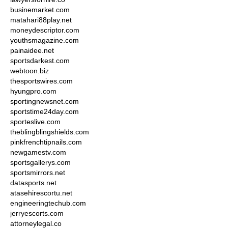
businemarket.com
matahari88play.net
moneydescriptor.com
youthsmagazine.com
painaidee.net
sportsdarkest.com
webtoon.biz
thesportswires.com
hyungpro.com
sportingnewsnet.com
sportstime24day.com
sporteslive.com
theblingblingshields.com
pinkfrenchtipnails.com
newgamestv.com
sportsgallerys.com
sportsmirrors.net
datasports.net
atasehirescortu.net
engineeringtechub.com
jerryescorts.com
attorneylegal.co