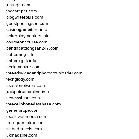
jusu-gb.com
thecarepet.com
blogwriterplus.com
guestpostingseo.com
casinogambitpro.info
pokerplaymasters.info
courseoncourse.com
bantinbatdongsan247.com
bahednog.info
bahenxgek.info
pertamaskre.com
threadsvideoandphotodownloader.com
techgiddy.com
usalivenetwork.com
jackpotrushonline.info
ucnewshindi.com
freecellphonedatabase.com
gamersrope.com
exellewebmedia.com
free-gamestop.com
sinbadtravels.com
ukmagzine.com