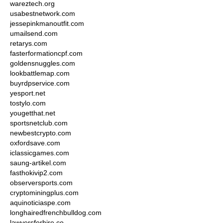
wareztech.org
usabestnetwork.com
jessepinkmanoutfit.com
umailsend.com
retarys.com
fasterformationcpf.com
goldensnuggles.com
lookbattlemap.com
buyrdpservice.com
yesport.net
tostylo.com
yougetthat.net
sportsnetclub.com
newbestcrypto.com
oxfordsave.com
iclassicgames.com
saung-artikel.com
fasthokivip2.com
observersports.com
cryptominingplus.com
aquinoticiaspe.com
longhairedfrenchbulldog.com
lawyersforhire.co