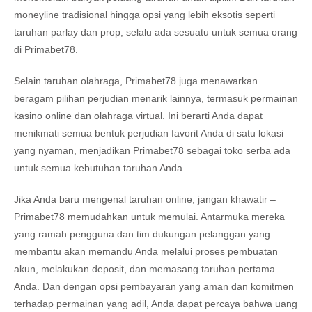
moneyline tradisional hingga opsi yang lebih eksotis seperti
taruhan parlay dan prop, selalu ada sesuatu untuk semua orang
di Primabet78.
Selain taruhan olahraga, Primabet78 juga menawarkan
beragam pilihan perjudian menarik lainnya, termasuk permainan
kasino online dan olahraga virtual. Ini berarti Anda dapat
menikmati semua bentuk perjudian favorit Anda di satu lokasi
yang nyaman, menjadikan Primabet78 sebagai toko serba ada
untuk semua kebutuhan taruhan Anda.
Jika Anda baru mengenal taruhan online, jangan khawatir –
Primabet78 memudahkan untuk memulai. Antarmuka mereka
yang ramah pengguna dan tim dukungan pelanggan yang
membantu akan memandu Anda melalui proses pembuatan
akun, melakukan deposit, dan memasang taruhan pertama
Anda. Dan dengan opsi pembayaran yang aman dan komitmen
terhadap permainan yang adil, Anda dapat percaya bahwa uang