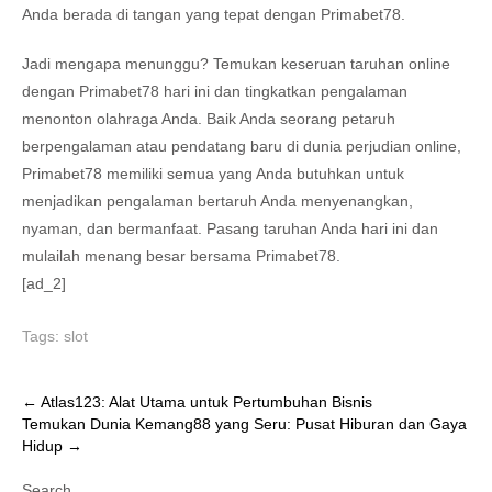
Anda berada di tangan yang tepat dengan Primabet78.
Jadi mengapa menunggu? Temukan keseruan taruhan online
dengan Primabet78 hari ini dan tingkatkan pengalaman
menonton olahraga Anda. Baik Anda seorang petaruh
berpengalaman atau pendatang baru di dunia perjudian online,
Primabet78 memiliki semua yang Anda butuhkan untuk
menjadikan pengalaman bertaruh Anda menyenangkan,
nyaman, dan bermanfaat. Pasang taruhan Anda hari ini dan
mulailah menang besar bersama Primabet78.
[ad_2]
Tags:
slot
Post
←
Atlas123: Alat Utama untuk Pertumbuhan Bisnis
Temukan Dunia Kemang88 yang Seru: Pusat Hiburan dan Gaya
navigation
Hidup
→
Search