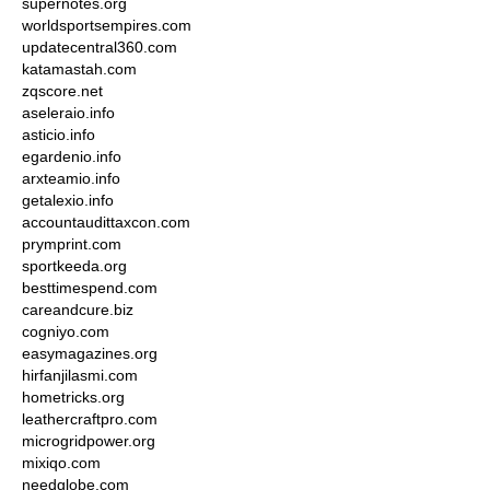
supernotes.org
worldsportsempires.com
updatecentral360.com
katamastah.com
zqscore.net
aseleraio.info
asticio.info
egardenio.info
arxteamio.info
getalexio.info
accountaudittaxcon.com
prymprint.com
sportkeeda.org
besttimespend.com
careandcure.biz
cogniyo.com
easymagazines.org
hirfanjilasmi.com
hometricks.org
leathercraftpro.com
microgridpower.org
mixiqo.com
needglobe.com