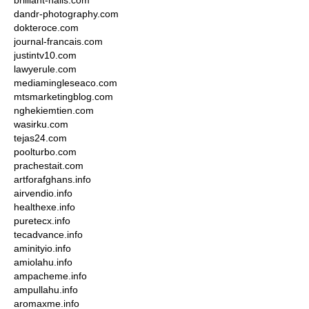
brilliant-nails.com
dandr-photography.com
dokteroce.com
journal-francais.com
justintv10.com
lawyerule.com
mediamingleseaco.com
mtsmarketingblog.com
nghekiemtien.com
wasirku.com
tejas24.com
poolturbo.com
prachestait.com
artforafghans.info
airvendio.info
healthexe.info
puretecx.info
tecadvance.info
aminityio.info
amiolahu.info
ampacheme.info
ampullahu.info
aromaxme.info