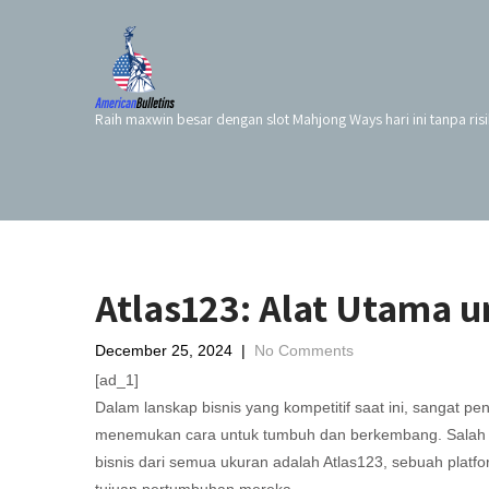
Raih maxwin besar dengan slot Mahjong Ways hari ini tanpa risiko
Atlas123: Alat Utama 
December 25, 2024
|
No Comments
[ad_1]
Dalam lanskap bisnis yang kompetitif saat ini, sangat p
menemukan cara untuk tumbuh dan berkembang. Salah sa
bisnis dari semua ukuran adalah Atlas123, sebuah plat