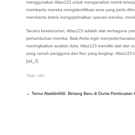
menggunakan Atlas123 untuk menganalisis metrik kinerj
membantu mereka mengidentifikasi area yang perlu diti
membantu bisnis mengoptimalkan operasi mereka, meni
Secara keseluruhan, Atlas123 adalah alat serbaguna ya
pertumbuhan mereka. Baik Anda ingin menyederhanakan
meningkatkan analisis data, Atlas123 memiliki alat dan
yang ramah pengguna dan fitur yang lengkap, Atlas123 
[ad_2]
Tags:
slot
Post
←
Temui Aladdin666: Bintang Baru di Dunia Pembuatan 
navigation