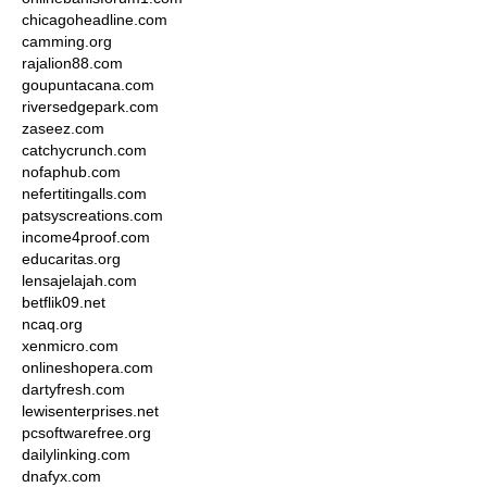
chicagoheadline.com
camming.org
rajalion88.com
goupuntacana.com
riversedgepark.com
zaseez.com
catchycrunch.com
nofaphub.com
nefertitingalls.com
patsyscreations.com
income4proof.com
educaritas.org
lensajelajah.com
betflik09.net
ncaq.org
xenmicro.com
onlineshopera.com
dartyfresh.com
lewisenterprises.net
pcsoftwarefree.org
dailylinking.com
dnafyx.com