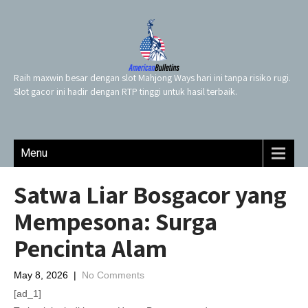
Raih maxwin besar dengan slot Mahjong Ways hari ini tanpa risiko rugi.
Slot gacor ini hadir dengan RTP tinggi untuk hasil terbaik.
Menu
Satwa Liar Bosgacor yang
Mempesona: Surga
Pencinta Alam
May 8, 2026
|
No Comments
[ad_1]