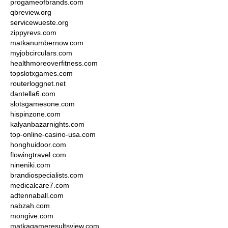
progameofbrands.com
qbreview.org
servicewueste.org
zippyrevs.com
matkanumbernow.com
myjobcirculars.com
healthmoreoverfitness.com
topslotxgames.com
routerloggnet.net
dantella6.com
slotsgamesone.com
hispinzone.com
kalyanbazarnights.com
top-online-casino-usa.com
honghuidoor.com
flowingtravel.com
nineniki.com
brandiospecialists.com
medicalcare7.com
adtennaball.com
nabzah.com
mongive.com
matkagameresultsview.com