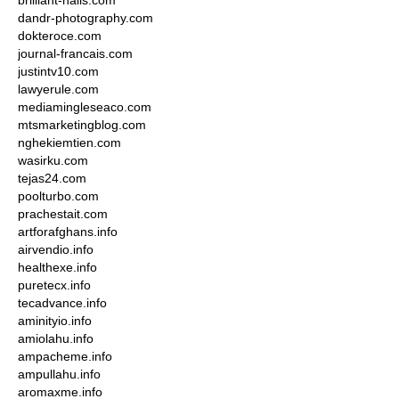
brilliant-nails.com
dandr-photography.com
dokteroce.com
journal-francais.com
justintv10.com
lawyerule.com
mediamingleseaco.com
mtsmarketingblog.com
nghekiemtien.com
wasirku.com
tejas24.com
poolturbo.com
prachestait.com
artforafghans.info
airvendio.info
healthexe.info
puretecx.info
tecadvance.info
aminityio.info
amiolahu.info
ampacheme.info
ampullahu.info
aromaxme.info