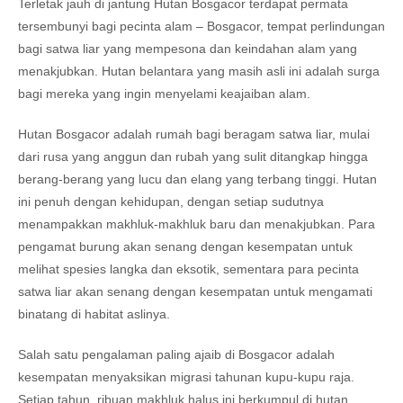
Terletak jauh di jantung Hutan Bosgacor terdapat permata
tersembunyi bagi pecinta alam – Bosgacor, tempat perlindungan
bagi satwa liar yang mempesona dan keindahan alam yang
menakjubkan. Hutan belantara yang masih asli ini adalah surga
bagi mereka yang ingin menyelami keajaiban alam.
Hutan Bosgacor adalah rumah bagi beragam satwa liar, mulai
dari rusa yang anggun dan rubah yang sulit ditangkap hingga
berang-berang yang lucu dan elang yang terbang tinggi. Hutan
ini penuh dengan kehidupan, dengan setiap sudutnya
menampakkan makhluk-makhluk baru dan menakjubkan. Para
pengamat burung akan senang dengan kesempatan untuk
melihat spesies langka dan eksotik, sementara para pecinta
satwa liar akan senang dengan kesempatan untuk mengamati
binatang di habitat aslinya.
Salah satu pengalaman paling ajaib di Bosgacor adalah
kesempatan menyaksikan migrasi tahunan kupu-kupu raja.
Setiap tahun, ribuan makhluk halus ini berkumpul di hutan,