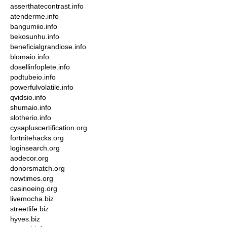
asserthatecontrast.info
atenderme.info
bangumiio.info
bekosunhu.info
beneficialgrandiose.info
blomaio.info
dosellinfoplete.info
podtubeio.info
powerfulvolatile.info
qvidsio.info
shumaio.info
slotherio.info
cysapluscertification.org
fortnitehacks.org
loginsearch.org
aodecor.org
donorsmatch.org
nowtimes.org
casinoeing.org
livemocha.biz
streetlife.biz
hyves.biz