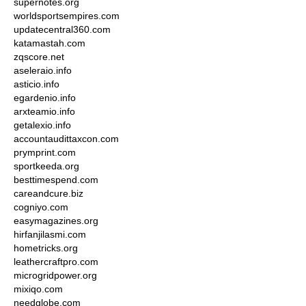
supernotes.org
worldsportsempires.com
updatecentral360.com
katamastah.com
zqscore.net
aseleraio.info
asticio.info
egardenio.info
arxteamio.info
getalexio.info
accountaudittaxcon.com
prymprint.com
sportkeeda.org
besttimespend.com
careandcure.biz
cogniyo.com
easymagazines.org
hirfanjilasmi.com
hometricks.org
leathercraftpro.com
microgridpower.org
mixiqo.com
needglobe.com