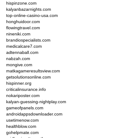
hispinzone.com
kalyanbazarnights.com
top-online-casino-usa.com
honghuidoor.com
flowingtravel.com
nineniki.com
brandiospecialists.com
medicalcare7.com
adtennaball.com
nabzah.com
mongive.com
matkagameresultsview.com
getsolutionsonline.com
hispinner.org
criticalinsurance.info
nokariposter.com
kalyan-guessing-nightplay.com
gameofpanels.com
androidappsdownloader.com
usetimenow.com
healthblow.com
gohelpmate.com