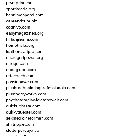
prymprint.com
sportkeeda.org
besttimespend.com
careandcure.biz
cogniyo.com
easymagazines.org
hirfanjilasmi.com
hometricks.org
leathercraftpro.com
microgridpower.org
mixiqo.com
needglobe.com
ortocoach.com
passionawe.com
pittsburghpaintingprofessionals.com
plumberryworks.com
psychoterapiawioletanowak.com
quickultimate.com
quirkyquester.com
sexmedicineformen.com
shiftripple.com
slotterpercaya.co