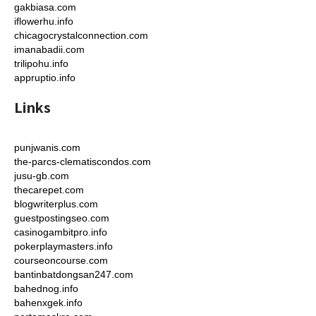
gakbiasa.com
iflowerhu.info
chicagocrystalconnection.com
imanabadii.com
trilipohu.info
appruptio.info
Links
punjwanis.com
the-parcs-clematiscondos.com
jusu-gb.com
thecarepet.com
blogwriterplus.com
guestpostingseo.com
casinogambitpro.info
pokerplaymasters.info
courseoncourse.com
bantinbatdongsan247.com
bahednog.info
bahenxgek.info