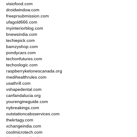
visiofood.com
droidwindow.com
freeprsubmission.com
ufagold666.com
myinteriorblog.com
bnewsindia.com
techiepick.com
bamzyshop.com
pondycars.com
techonfutures.com
techoologic.com
raspberryketonescanada.org
medihealthrules.com
usathrill.com
vshapedental.com
canfandalucia.org
yourengineguide.com
nybreakings.com
outstationcabsservices.com
thekrtagy.com
xchangeindia.com
coolmicrotech.com