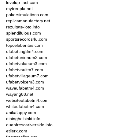
levelup-fast.com
mytreepla.net
pokersimulations.com
replicamanufactory.net
rezultate-loto.info
splendifulous.com
sportsrecords4u.com
topceleberites.com
ufabetting8m4.com
ufabetunionum3.com
ufabetvalueum3.com
ufabetvaultm7.com
ufabetvillageum7.com
ufabetvoicem3.com
waveufabetm4.com
wayang88.net
websiteufabetm4.com
whiteufabetm4.com
anikalappy.com
dininghelsinki.info
duanfrescariverside.info
etilerx.com