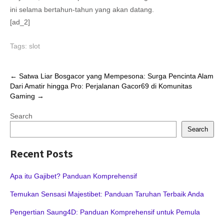
ini selama bertahun-tahun yang akan datang.
[ad_2]
Tags:
slot
Post
←
Satwa Liar Bosgacor yang Mempesona: Surga Pencinta Alam
Dari Amatir hingga Pro: Perjalanan Gacor69 di Komunitas
navigation
Gaming
→
Search
Search
Recent Posts
Apa itu Gajibet? Panduan Komprehensif
Temukan Sensasi Majestibet: Panduan Taruhan Terbaik Anda
Pengertian Saung4D: Panduan Komprehensif untuk Pemula