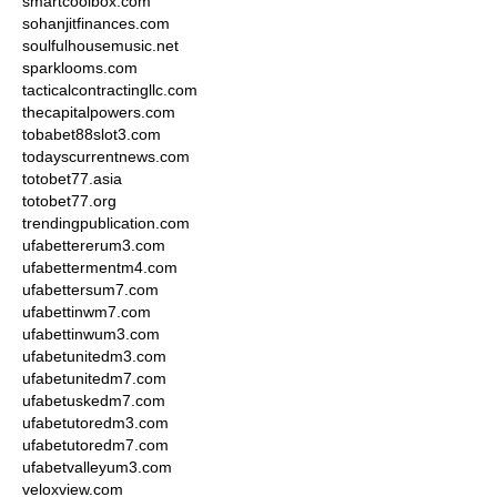
smartcoolbox.com
sohanjitfinances.com
soulfulhousemusic.net
sparklooms.com
tacticalcontractingllc.com
thecapitalpowers.com
tobabet88slot3.com
todayscurrentnews.com
totobet77.asia
totobet77.org
trendingpublication.com
ufabettererum3.com
ufabettermentm4.com
ufabettersum7.com
ufabettinwm7.com
ufabettinwum3.com
ufabetunitedm3.com
ufabetunitedm7.com
ufabetuskedm7.com
ufabetutoredm3.com
ufabetutoredm7.com
ufabetvalleyum3.com
veloxview.com