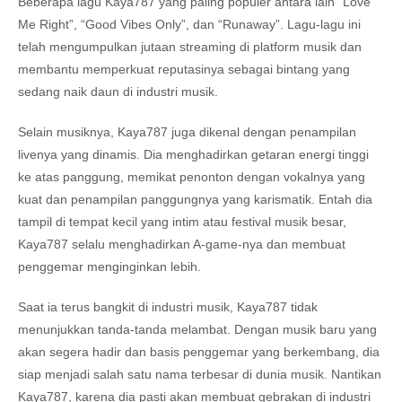
Beberapa lagu Kaya787 yang paling populer antara lain “Love
Me Right”, “Good Vibes Only”, dan “Runaway”. Lagu-lagu ini
telah mengumpulkan jutaan streaming di platform musik dan
membantu memperkuat reputasinya sebagai bintang yang
sedang naik daun di industri musik.
Selain musiknya, Kaya787 juga dikenal dengan penampilan
livenya yang dinamis. Dia menghadirkan getaran energi tinggi
ke atas panggung, memikat penonton dengan vokalnya yang
kuat dan penampilan panggungnya yang karismatik. Entah dia
tampil di tempat kecil yang intim atau festival musik besar,
Kaya787 selalu menghadirkan A-game-nya dan membuat
penggemar menginginkan lebih.
Saat ia terus bangkit di industri musik, Kaya787 tidak
menunjukkan tanda-tanda melambat. Dengan musik baru yang
akan segera hadir dan basis penggemar yang berkembang, dia
siap menjadi salah satu nama terbesar di dunia musik. Nantikan
Kaya787, karena dia pasti akan membuat gebrakan di industri