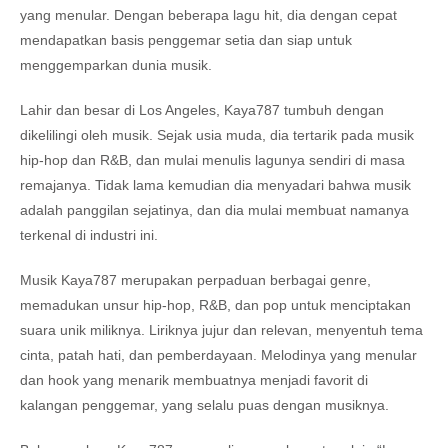
yang menular. Dengan beberapa lagu hit, dia dengan cepat
mendapatkan basis penggemar setia dan siap untuk
menggemparkan dunia musik.
Lahir dan besar di Los Angeles, Kaya787 tumbuh dengan
dikelilingi oleh musik. Sejak usia muda, dia tertarik pada musik
hip-hop dan R&B, dan mulai menulis lagunya sendiri di masa
remajanya. Tidak lama kemudian dia menyadari bahwa musik
adalah panggilan sejatinya, dan dia mulai membuat namanya
terkenal di industri ini.
Musik Kaya787 merupakan perpaduan berbagai genre,
memadukan unsur hip-hop, R&B, dan pop untuk menciptakan
suara unik miliknya. Liriknya jujur ​​dan relevan, menyentuh tema
cinta, patah hati, dan pemberdayaan. Melodinya yang menular
dan hook yang menarik membuatnya menjadi favorit di
kalangan penggemar, yang selalu puas dengan musiknya.