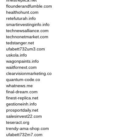
finestreplica.net
flounderandfumble.com
healthohunt.com
retefuturah.info
smartinvestinginfo.info
technewsalliance.com
technonetmarket.com
tedstanger.net
ufabett732um3.com
uskola.info
wagonpaints.info
waitfornext.com
clearvisionmarketing.co
quantum-code.co
whatnews.me
final-dream.com
finest-replica.net
gestioneinh.info
prosportdaily.net
salesinvest22.com
teseract.org
trendy-ama-shop.com
ufabett732m7.com