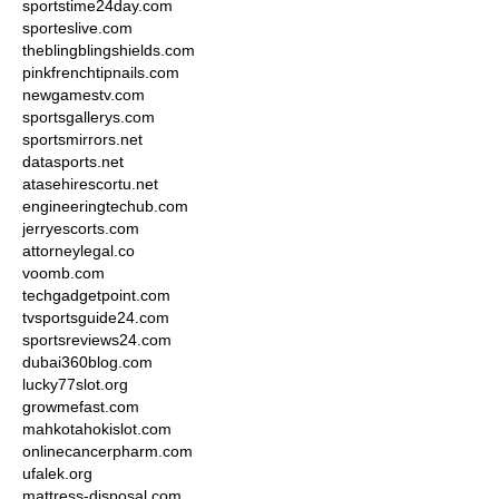
sportstime24day.com
sporteslive.com
theblingblingshields.com
pinkfrenchtipnails.com
newgamestv.com
sportsgallerys.com
sportsmirrors.net
datasports.net
atasehirescortu.net
engineeringtechub.com
jerryescorts.com
attorneylegal.co
voomb.com
techgadgetpoint.com
tvsportsguide24.com
sportsreviews24.com
dubai360blog.com
lucky77slot.org
growmefast.com
mahkotahokislot.com
onlinecancerpharm.com
ufalek.org
mattress-disposal.com