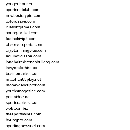
yougetthat.net
sportsnetclub.com
newbestcrypto.com
oxfordsave.com
iclassicgames.com
saung-artikel.com
fasthokivip2.com
observersports.com
cryptominingplus.com
aquinoticiaspe.com
longhairedfrenchbulldog.com
lawyersforhire.co
businemarket.com
matahari88play.net
moneydescriptor.com
youthsmagazine.com
painaidee.net
sportsdarkest.com
webtoon.biz
thesportswires.com
hyungpro.com
sportingnewsnet.com