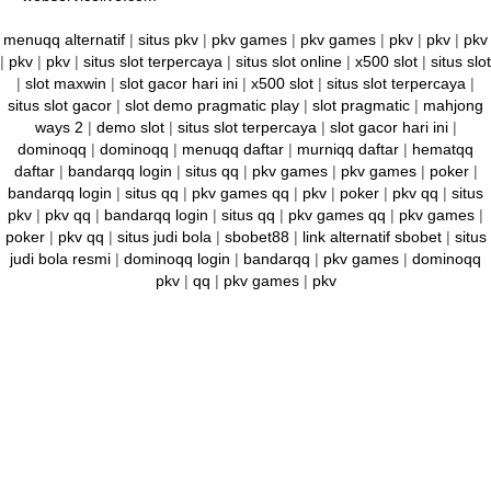
menuqq alternatif
|
situs pkv
|
pkv games
|
pkv games
|
pkv
|
pkv
|
pkv
|
pkv
|
pkv
|
situs slot terpercaya
|
situs slot online
|
x500 slot
|
situs slot
|
slot maxwin
|
slot gacor hari ini
|
x500 slot
|
situs slot terpercaya
|
situs slot gacor
|
slot demo pragmatic play
|
slot pragmatic
|
mahjong
ways 2
|
demo slot
|
situs slot terpercaya
|
slot gacor hari ini
|
dominoqq
|
dominoqq
|
menuqq daftar
|
murniqq daftar
|
hematqq
daftar
|
bandarqq login
|
situs qq
|
pkv games
|
pkv games
|
poker
|
bandarqq login
|
situs qq
|
pkv games qq
|
pkv
|
poker
|
pkv qq
|
situs
pkv
|
pkv qq
|
bandarqq login
|
situs qq
|
pkv games qq
|
pkv games
|
poker
|
pkv qq
|
situs judi bola
|
sbobet88
|
link alternatif sbobet
|
situs
judi bola resmi
|
dominoqq login
|
bandarqq
|
pkv games
|
dominoqq
pkv
|
qq
|
pkv games
|
pkv