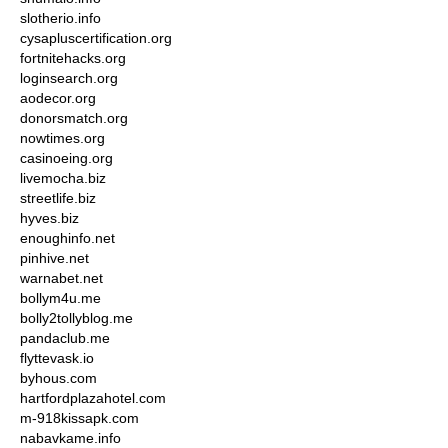
slotherio.info
cysapluscertification.org
fortnitehacks.org
loginsearch.org
aodecor.org
donorsmatch.org
nowtimes.org
casinoeing.org
livemocha.biz
streetlife.biz
hyves.biz
enoughinfo.net
pinhive.net
warnabet.net
bollym4u.me
bolly2tollyblog.me
pandaclub.me
flyttevask.io
byhous.com
hartfordplazahotel.com
m-918kissapk.com
nabavkame.info