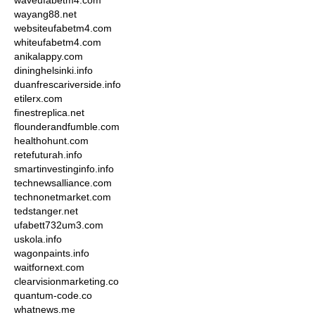
waveufabetm4.com
wayang88.net
websiteufabetm4.com
whiteufabetm4.com
anikalappy.com
dininghelsinki.info
duanfrescariverside.info
etilerx.com
finestreplica.net
flounderandfumble.com
healthohunt.com
retefuturah.info
smartinvestinginfo.info
technewsalliance.com
technonetmarket.com
tedstanger.net
ufabett732um3.com
uskola.info
wagonpaints.info
waitfornext.com
clearvisionmarketing.co
quantum-code.co
whatnews.me