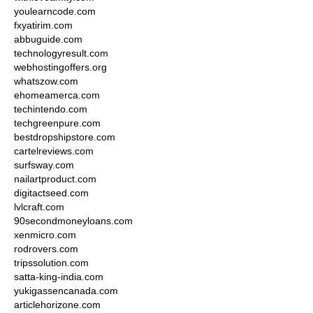
youlearncode.com
fxyatirim.com
abbuguide.com
technologyresult.com
webhostingoffers.org
whatszow.com
ehomeamerca.com
techintendo.com
techgreenpure.com
bestdropshipstore.com
cartelreviews.com
surfsway.com
nailartproduct.com
digitactseed.com
lvlcraft.com
90secondmoneyloans.com
xenmicro.com
rodrovers.com
tripssolution.com
satta-king-india.com
yukigassencanada.com
articlehorizone.com