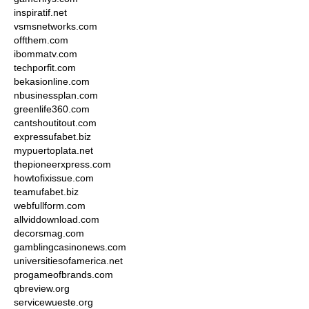
inspiratif.net
vsmsnetworks.com
offthem.com
ibommatv.com
techporfit.com
bekasionline.com
nbusinessplan.com
greenlife360.com
cantshoutitout.com
expressufabet.biz
mypuertoplata.net
thepioneerxpress.com
howtofixissue.com
teamufabet.biz
webfullform.com
allviddownload.com
decorsmag.com
gamblingcasinonews.com
universitiesofamerica.net
progameofbrands.com
qbreview.org
servicewueste.org