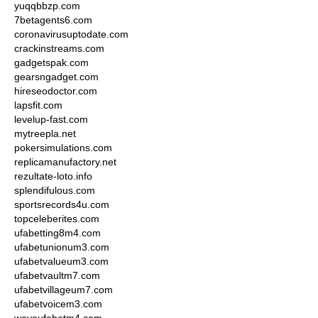
yuqqbbzp.com
7betagents6.com
coronavirusuptodate.com
crackinstreams.com
gadgetspak.com
gearsngadget.com
hireseodoctor.com
lapsfit.com
levelup-fast.com
mytreepla.net
pokersimulations.com
replicamanufactory.net
rezultate-loto.info
splendifulous.com
sportsrecords4u.com
topceleberites.com
ufabetting8m4.com
ufabetunionum3.com
ufabetvalueum3.com
ufabetvaultm7.com
ufabetvillageum7.com
ufabetvoicem3.com