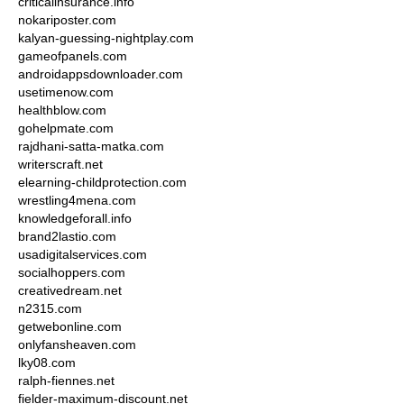
criticalinsurance.info
nokariposter.com
kalyan-guessing-nightplay.com
gameofpanels.com
androidappsdownloader.com
usetimenow.com
healthblow.com
gohelpmate.com
rajdhani-satta-matka.com
writerscraft.net
elearning-childprotection.com
wrestling4mena.com
knowledgeforall.info
brand2lastio.com
usadigitalservices.com
socialhoppers.com
creativedream.net
n2315.com
getwebonline.com
onlyfansheaven.com
lky08.com
ralph-fiennes.net
fielder-maximum-discount.net