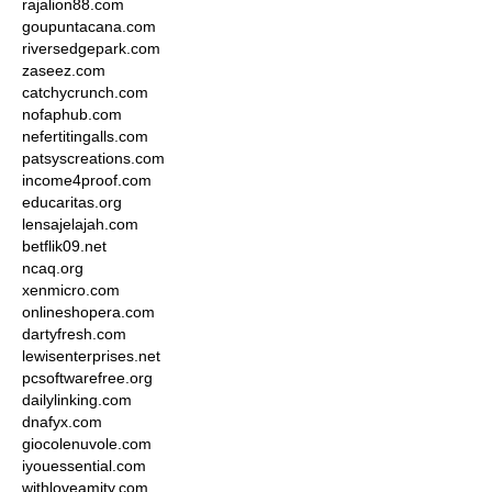
rajalion88.com
goupuntacana.com
riversedgepark.com
zaseez.com
catchycrunch.com
nofaphub.com
nefertitingalls.com
patsyscreations.com
income4proof.com
educaritas.org
lensajelajah.com
betflik09.net
ncaq.org
xenmicro.com
onlineshopera.com
dartyfresh.com
lewisenterprises.net
pcsoftwarefree.org
dailylinking.com
dnafyx.com
giocolenuvole.com
iyouessential.com
withloveamity.com