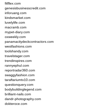
fitfllex.com
genesisbusinesscredit.com
inforuang.com
kindsmarket.com
luvelylife.com
macramb.com
mypet-diary.com
oxweekly.com
panamacitydeckcontractors.com
westfashions.com
toolshandy.com
travelstager.com
trendinspires.com
rannyephul.com
reportradar360.com
swaggyfashion.com
taraftariumtv10.com
questionquery.com
bodybuildinglegend.com
brilliant-nails.com
dandr-photography.com
dokteroce.com