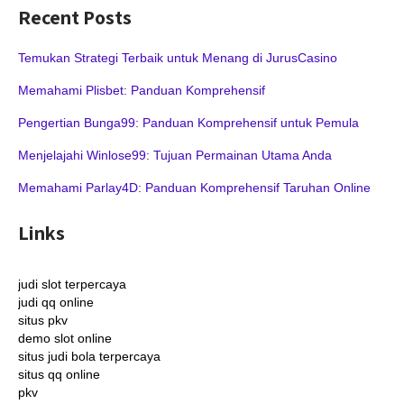
Recent Posts
Temukan Strategi Terbaik untuk Menang di JurusCasino
Memahami Plisbet: Panduan Komprehensif
Pengertian Bunga99: Panduan Komprehensif untuk Pemula
Menjelajahi Winlose99: Tujuan Permainan Utama Anda
Memahami Parlay4D: Panduan Komprehensif Taruhan Online
Links
judi slot terpercaya
judi qq online
situs pkv
demo slot online
situs judi bola terpercaya
situs qq online
pkv