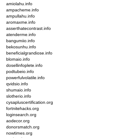
amiolahu.info
ampacheme.info
ampullahu.info
aromaxme.info
asserthatecontrast.info
atenderme.info
bangumiio.info
bekosunhu.info
beneficialgrandiose.info
blomaio.info
dosellinfoplete.info
podtubeio.info
powerfulvolatile.info
qvidsio.info
shumaio.info
slotherio.info
cysapluscertification.org
fortnitehacks.org
loginsearch.org
aodecor.org
donorsmatch.org
nowtimes.org