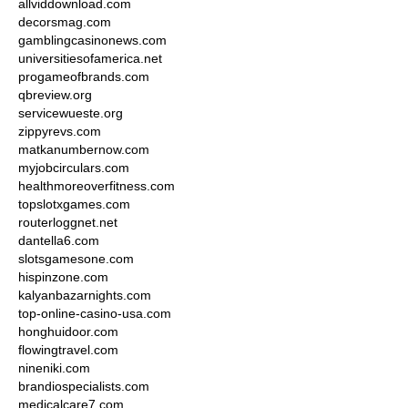
allviddownload.com
decorsmag.com
gamblingcasinonews.com
universitiesofamerica.net
progameofbrands.com
qbreview.org
servicewueste.org
zippyrevs.com
matkanumbernow.com
myjobcirculars.com
healthmoreoverfitness.com
topslotxgames.com
routerloggnet.net
dantella6.com
slotsgamesone.com
hispinzone.com
kalyanbazarnights.com
top-online-casino-usa.com
honghuidoor.com
flowingtravel.com
nineniki.com
brandiospecialists.com
medicalcare7.com