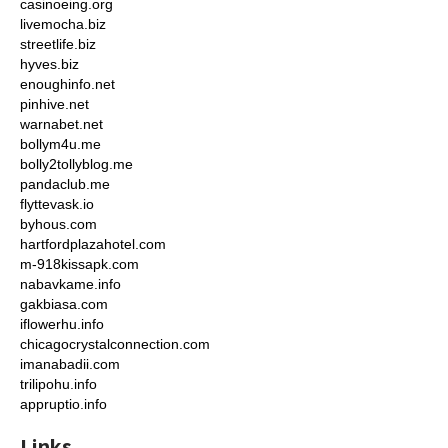
casinoeing.org
livemocha.biz
streetlife.biz
hyves.biz
enoughinfo.net
pinhive.net
warnabet.net
bollym4u.me
bolly2tollyblog.me
pandaclub.me
flyttevask.io
byhous.com
hartfordplazahotel.com
m-918kissapk.com
nabavkame.info
gakbiasa.com
iflowerhu.info
chicagocrystalconnection.com
imanabadii.com
trilipohu.info
appruptio.info
Links