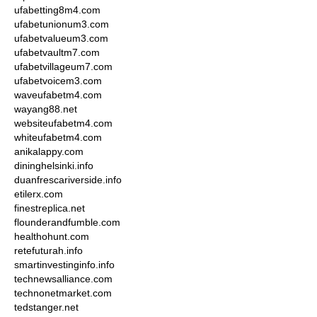
ufabetting8m4.com
ufabetunionum3.com
ufabetvalueum3.com
ufabetvaultm7.com
ufabetvillageum7.com
ufabetvoicem3.com
waveufabetm4.com
wayang88.net
websiteufabetm4.com
whiteufabetm4.com
anikalappy.com
dininghelsinki.info
duanfrescariverside.info
etilerx.com
finestreplica.net
flounderandfumble.com
healthohunt.com
retefuturah.info
smartinvestinginfo.info
technewsalliance.com
technonetmarket.com
tedstanger.net