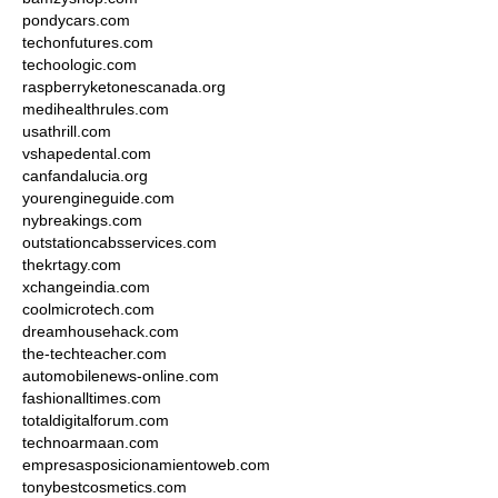
pondycars.com
techonfutures.com
techoologic.com
raspberryketonescanada.org
medihealthrules.com
usathrill.com
vshapedental.com
canfandalucia.org
yourengineguide.com
nybreakings.com
outstationcabsservices.com
thekrtagy.com
xchangeindia.com
coolmicrotech.com
dreamhousehack.com
the-techteacher.com
automobilenews-online.com
fashionalltimes.com
totaldigitalforum.com
technoarmaan.com
empresasposicionamientoweb.com
tonybestcosmetics.com