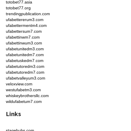
totobet77.asia
totobet77.org
trendingpublication.com
ufabettererum3.com
ufabettermentm4.com
ufabettersum7.com
ufabettinwm7.com
ufabettinwum3.com
ufabetunitedm3.com
ufabetunitedm7.com
ufabetuskedm7.com
ufabetutoredm3.com
ufabetutoredm7.com
ufabetvalleyum3.com
veloxview.com
westufabetm3.com
whiskeybrothersllc.com
wildufabetum7.com
Links
stagehubs.com