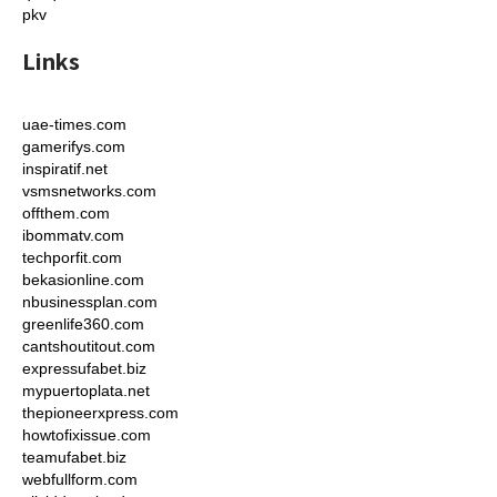
pkv
Links
uae-times.com
gamerifys.com
inspiratif.net
vsmsnetworks.com
offthem.com
ibommatv.com
techporfit.com
bekasionline.com
nbusinessplan.com
greenlife360.com
cantshoutitout.com
expressufabet.biz
mypuertoplata.net
thepioneerxpress.com
howtofixissue.com
teamufabet.biz
webfullform.com