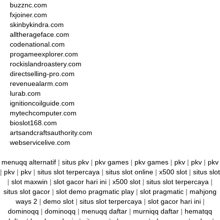
buzznc.com
fxjoiner.com
skinbykindra.com
alltherageface.com
codenational.com
progameexplorer.com
rockislandroastery.com
directselling-pro.com
revenuealarm.com
lurab.com
ignitioncoilguide.com
mytechcomputer.com
bioslot168.com
artsandcraftsauthority.com
webservicelive.com
menuqq alternatif
|
situs pkv
|
pkv games
|
pkv games
|
pkv
|
pkv
|
pkv
|
pkv
|
pkv
|
situs slot terpercaya
|
situs slot online
|
x500 slot
|
situs slot
|
slot maxwin
|
slot gacor hari ini
|
x500 slot
|
situs slot terpercaya
|
situs slot gacor
|
slot demo pragmatic play
|
slot pragmatic
|
mahjong
ways 2
|
demo slot
|
situs slot terpercaya
|
slot gacor hari ini
|
dominoqq
|
dominoqq
|
menuqq daftar
|
murniqq daftar
|
hematqq