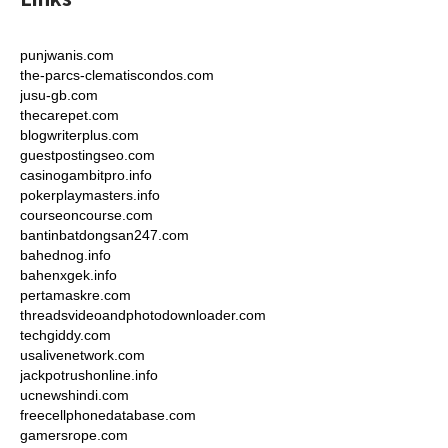
punjwanis.com
the-parcs-clematiscondos.com
jusu-gb.com
thecarepet.com
blogwriterplus.com
guestpostingseo.com
casinogambitpro.info
pokerplaymasters.info
courseoncourse.com
bantinbatdongsan247.com
bahednog.info
bahenxgek.info
pertamaskre.com
threadsvideoandphotodownloader.com
techgiddy.com
usalivenetwork.com
jackpotrushonline.info
ucnewshindi.com
freecellphonedatabase.com
gamersrope.com