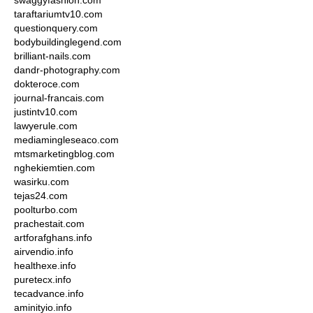
swaggyfashion.com
taraftariumtv10.com
questionquery.com
bodybuildinglegend.com
brilliant-nails.com
dandr-photography.com
dokteroce.com
journal-francais.com
justintv10.com
lawyerule.com
mediamingleseaco.com
mtsmarketingblog.com
nghekiemtien.com
wasirku.com
tejas24.com
poolturbo.com
prachestait.com
artforafghans.info
airvendio.info
healthexe.info
puretecx.info
tecadvance.info
aminityio.info