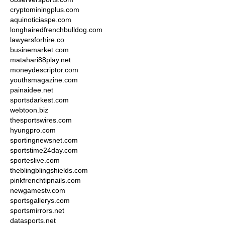
cryptominingplus.com
aquinoticiaspe.com
longhairedfrenchbulldog.com
lawyersforhire.co
businemarket.com
matahari88play.net
moneydescriptor.com
youthsmagazine.com
painaidee.net
sportsdarkest.com
webtoon.biz
thesportswires.com
hyungpro.com
sportingnewsnet.com
sportstime24day.com
sporteslive.com
theblingblingshields.com
pinkfrenchtipnails.com
newgamestv.com
sportsgallerys.com
sportsmirrors.net
datasports.net