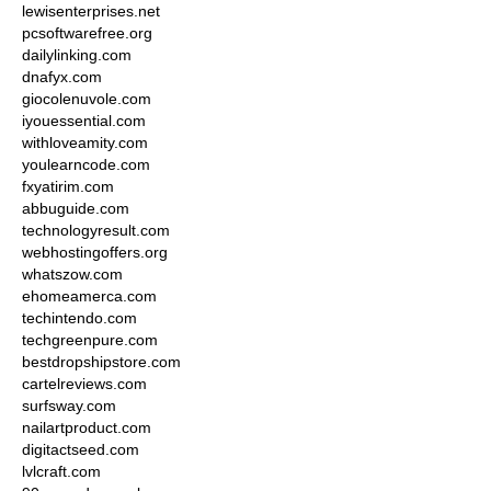
lewisenterprises.net
pcsoftwarefree.org
dailylinking.com
dnafyx.com
giocolenuvole.com
iyouessential.com
withloveamity.com
youlearncode.com
fxyatirim.com
abbuguide.com
technologyresult.com
webhostingoffers.org
whatszow.com
ehomeamerca.com
techintendo.com
techgreenpure.com
bestdropshipstore.com
cartelreviews.com
surfsway.com
nailartproduct.com
digitactseed.com
lvlcraft.com