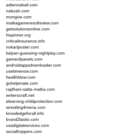
adtennaball.com
nabzah.com
mongive.com
matkagameresultsview.com
getsolutionsonline.com
hispinner.org
criticalinsurance.info
nokariposter.com
kalyan-guessing-nightplay.com
gameofpanels.com
androidappsdownloader.com
usetimenow.com
healthblow.com
gohelpmate.com
rajdhani-satta-matka.com
writerscraft.net
elearning-childprotection.com
wrestling4mena.com
knowledgeforall.info
brand2lastio.com
usadigitalservices.com
socialhoppers.com