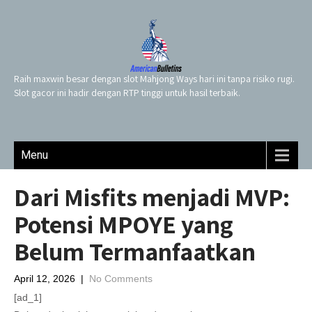
Raih maxwin besar dengan slot Mahjong Ways hari ini tanpa risiko rugi.
Slot gacor ini hadir dengan RTP tinggi untuk hasil terbaik.
Menu
Dari Misfits menjadi MVP:
Potensi MPOYE yang
Belum Termanfaatkan
April 12, 2026
|
No Comments
[ad_1]