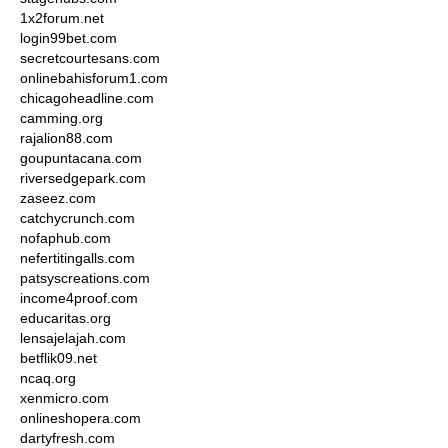
1x2forum.net
login99bet.com
secretcourtesans.com
onlinebahisforum1.com
chicagoheadline.com
camming.org
rajalion88.com
goupuntacana.com
riversedgepark.com
zaseez.com
catchycrunch.com
nofaphub.com
nefertitingalls.com
patsyscreations.com
income4proof.com
educaritas.org
lensajelajah.com
betflik09.net
ncaq.org
xenmicro.com
onlineshopera.com
dartyfresh.com