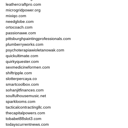
leathercraftpro.com
microgridpower.org
mixiqo.com
needglobe.com
ortocoach.com
passionawe.com
pittsburghpaintingprofessionals.com
plumberryworks.com
psychoterapiawioletanowak.com
quickultimate.com
quirkyquester.com
sexmedicineformen.com
shiftripple.com
slotterpercaya.co
smartcoolbox.com
sohanjitfinances.com
soulfulhousemusic.net
sparklooms.com
tacticalcontractingllc.com
thecapitalpowers.com
tobabet88slot3.com
todayscurrentnews.com