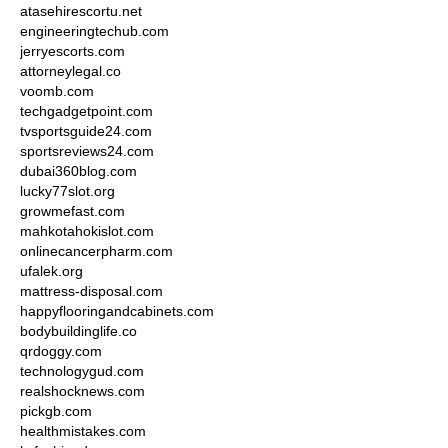
atasehirescortu.net
engineeringtechub.com
jerryescorts.com
attorneylegal.co
voomb.com
techgadgetpoint.com
tvsportsguide24.com
sportsreviews24.com
dubai360blog.com
lucky77slot.org
growmefast.com
mahkotahokislot.com
onlinecancerpharm.com
ufalek.org
mattress-disposal.com
happyflooringandcabinets.com
bodybuildinglife.co
qrdoggy.com
technologygud.com
realshocknews.com
pickgb.com
healthmistakes.com