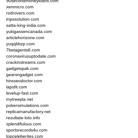
90secondmoneyloans.com
xenmicro.com
rodrovers.com
tripssolution.com
satta-king-india.com
yukigassencanada.com
articlehorizone.com
yuqqbbzp.com
7betagents6.com
coronavirusuptodate.com
crackinstreams.com
gadgetspak.com
gearsngadget.com
hireseodoctor.com
lapsfit.com
levelup-fast.com
mytreepla.net
pokersimulations.com
replicamanufactory.net
rezultate-loto.info
splendifulous.com
sportsrecords4u.com
topceleberites.com