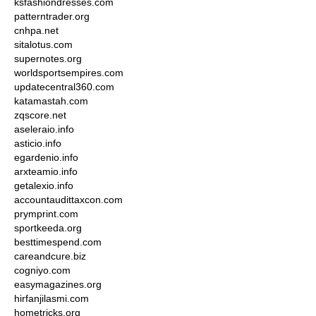
ksfashiondresses.com
patterntrader.org
cnhpa.net
sitalotus.com
supernotes.org
worldsportsempires.com
updatecentral360.com
katamastah.com
zqscore.net
aseleraio.info
asticio.info
egardenio.info
arxteamio.info
getalexio.info
accountaudittaxcon.com
prymprint.com
sportkeeda.org
besttimespend.com
careandcure.biz
cogniyo.com
easymagazines.org
hirfanjilasmi.com
hometricks.org