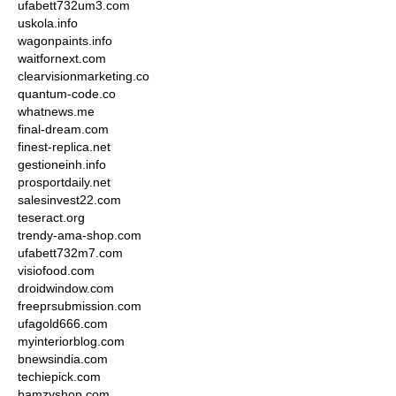
ufabett732um3.com
uskola.info
wagonpaints.info
waitfornext.com
clearvisionmarketing.co
quantum-code.co
whatnews.me
final-dream.com
finest-replica.net
gestioneinh.info
prosportdaily.net
salesinvest22.com
teseract.org
trendy-ama-shop.com
ufabett732m7.com
visiofood.com
droidwindow.com
freeprsubmission.com
ufagold666.com
myinteriorblog.com
bnewsindia.com
techiepick.com
bamzyshop.com