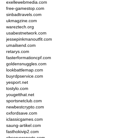
exellewebmedia.com
free-gamestop.com
sinbadtravels.com
ukmagzine.com
wareztech.org
usabestnetwork.com
jessepinkmanoutfit.com
umailsend.com
retarys.com
fasterformationcpf.com
goldensnuggles.com
lookbattlemap.com
buyrdpservice.com
yesport.net
tostylo.com
yougetthat.net
sportsnetclub.com
newbestcrypto.com
oxfordsave.com
iclassicgames.com
saung-artikel.com
fasthokivip2.com
observersports.com