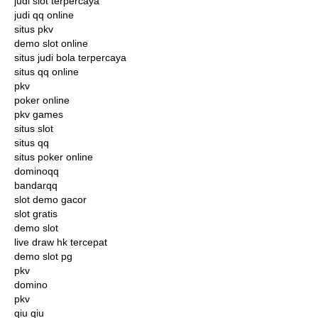
judi slot terpercaya
judi qq online
situs pkv
demo slot online
situs judi bola terpercaya
situs qq online
pkv
poker online
pkv games
situs slot
situs qq
situs poker online
dominoqq
bandarqq
slot demo gacor
slot gratis
demo slot
live draw hk tercepat
demo slot pg
pkv
domino
pkv
qiu qiu