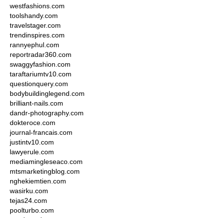
westfashions.com
toolshandy.com
travelstager.com
trendinspires.com
rannyephul.com
reportradar360.com
swaggyfashion.com
taraftariumtv10.com
questionquery.com
bodybuildinglegend.com
brilliant-nails.com
dandr-photography.com
dokteroce.com
journal-francais.com
justintv10.com
lawyerule.com
mediamingleseaco.com
mtsmarketingblog.com
nghekiemtien.com
wasirku.com
tejas24.com
poolturbo.com