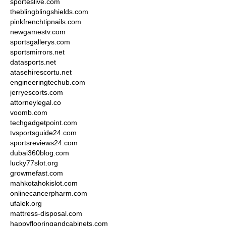
sporteslive.com
theblingblingshields.com
pinkfrenchtipnails.com
newgamestv.com
sportsgallerys.com
sportsmirrors.net
datasports.net
atasehirescortu.net
engineeringtechub.com
jerryescorts.com
attorneylegal.co
voomb.com
techgadgetpoint.com
tvsportsguide24.com
sportsreviews24.com
dubai360blog.com
lucky77slot.org
growmefast.com
mahkotahokislot.com
onlinecancerpharm.com
ufalek.org
mattress-disposal.com
happyflooringandcabinets.com