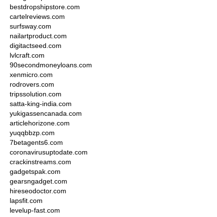
bestdropshipstore.com
cartelreviews.com
surfsway.com
nailartproduct.com
digitactseed.com
lvlcraft.com
90secondmoneyloans.com
xenmicro.com
rodrovers.com
tripssolution.com
satta-king-india.com
yukigassencanada.com
articlehorizone.com
yuqqbbzp.com
7betagents6.com
coronavirusuptodate.com
crackinstreams.com
gadgetspak.com
gearsngadget.com
hireseodoctor.com
lapsfit.com
levelup-fast.com