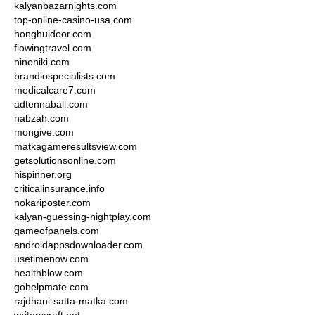
kalyanbazarnights.com
top-online-casino-usa.com
honghuidoor.com
flowingtravel.com
nineniki.com
brandiospecialists.com
medicalcare7.com
adtennaball.com
nabzah.com
mongive.com
matkagameresultsview.com
getsolutionsonline.com
hispinner.org
criticalinsurance.info
nokariposter.com
kalyan-guessing-nightplay.com
gameofpanels.com
androidappsdownloader.com
usetimenow.com
healthblow.com
gohelpmate.com
rajdhani-satta-matka.com