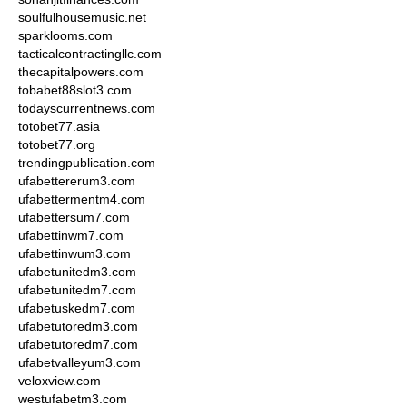
soulfulhousemusic.net
sparklooms.com
tacticalcontractingllc.com
thecapitalpowers.com
tobabet88slot3.com
todayscurrentnews.com
totobet77.asia
totobet77.org
trendingpublication.com
ufabettererum3.com
ufabettermentm4.com
ufabettersum7.com
ufabettinwm7.com
ufabettinwum3.com
ufabetunitedm3.com
ufabetunitedm7.com
ufabetuskedm7.com
ufabetutoredm3.com
ufabetutoredm7.com
ufabetvalleyum3.com
veloxview.com
westufabetm3.com