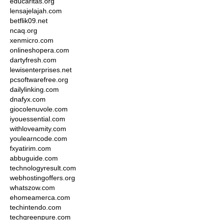
educaritas.org
lensajelajah.com
betflik09.net
ncaq.org
xenmicro.com
onlineshopera.com
dartyfresh.com
lewisenterprises.net
pcsoftwarefree.org
dailylinking.com
dnafyx.com
giocolenuvole.com
iyouessential.com
withloveamity.com
youlearncode.com
fxyatirim.com
abbuguide.com
technologyresult.com
webhostingoffers.org
whatszow.com
ehomeamerca.com
techintendo.com
techgreenpure.com