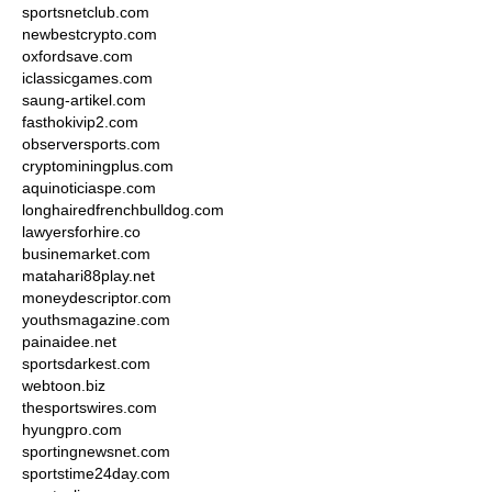
sportsnetclub.com
newbestcrypto.com
oxfordsave.com
iclassicgames.com
saung-artikel.com
fasthokivip2.com
observersports.com
cryptominingplus.com
aquinoticiaspe.com
longhairedfrenchbulldog.com
lawyersforhire.co
businemarket.com
matahari88play.net
moneydescriptor.com
youthsmagazine.com
painaidee.net
sportsdarkest.com
webtoon.biz
thesportswires.com
hyungpro.com
sportingnewsnet.com
sportstime24day.com