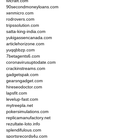
lvlcraft.com
90secondmoneyloans.com
xenmicro.com
rodrovers.com
tripssolution.com
satta-king-india.com
yukigassencanada.com
articlehorizone.com
yuqqbbzp.com
7betagents6.com
coronavirusuptodate.com
crackinstreams.com
gadgetspak.com
gearsngadget.com
hireseodoctor.com
lapsfit.com
levelup-fast.com
mytreepla.net
pokersimulations.com
replicamanufactory.net
rezultate-loto.info
splendifulous.com
sportsrecords4u.com