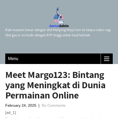
Raih maxwin besar dengan slot Mahjong Ways hari ini tanpa risiko rugi.
Slot gacor ini hadir dengan RTP tinggi untuk hasil terbaik.
Menu
Meet Margo123: Bintang
yang Meningkat di Dunia
Permainan Online
February 24, 2025
|
No Comments
[ad_1]