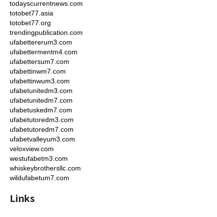
todayscurrentnews.com
totobet77.asia
totobet77.org
trendingpublication.com
ufabettererum3.com
ufabettermentm4.com
ufabettersum7.com
ufabettinwm7.com
ufabettinwum3.com
ufabetunitedm3.com
ufabetunitedm7.com
ufabetuskedm7.com
ufabetutoredm3.com
ufabetutoredm7.com
ufabetvalleyum3.com
veloxview.com
westufabetm3.com
whiskeybrothersllc.com
wildufabetum7.com
Links