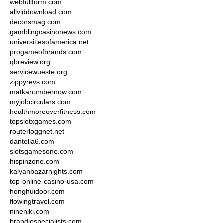
webfullform.com
allviddownload.com
decorsmag.com
gamblingcasinonews.com
universitiesofamerica.net
progameofbrands.com
qbreview.org
servicewueste.org
zippyrevs.com
matkanumbernow.com
myjobcirculars.com
healthmoreoverfitness.com
topslotxgames.com
routerloggnet.net
dantella6.com
slotsgamesone.com
hispinzone.com
kalyanbazarnights.com
top-online-casino-usa.com
honghuidoor.com
flowingtravel.com
nineniki.com
brandiospecialists.com