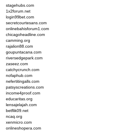
stagehubs.com
1x2forum.net
login99bet.com
secretcourtesans.com
onlinebahisforum1.com
chicagoheadline.com
camming.org
rajalion88.com
goupuntacana.com
riversedgepark.com
zaseez.com
catchycrunch.com
nofaphub.com
nefertitingalls.com
patsyscreations.com
income4proof.com
educaritas.org
lensajelajah.com
betflik09.net
ncaq.org
xenmicro.com
onlineshopera.com