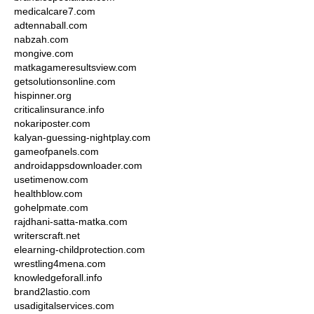
medicalcare7.com
adtennaball.com
nabzah.com
mongive.com
matkagameresultsview.com
getsolutionsonline.com
hispinner.org
criticalinsurance.info
nokariposter.com
kalyan-guessing-nightplay.com
gameofpanels.com
androidappsdownloader.com
usetimenow.com
healthblow.com
gohelpmate.com
rajdhani-satta-matka.com
writerscraft.net
elearning-childprotection.com
wrestling4mena.com
knowledgeforall.info
brand2lastio.com
usadigitalservices.com