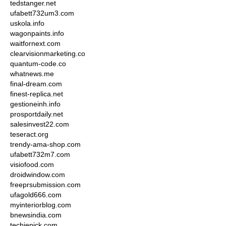
tedstanger.net
ufabett732um3.com
uskola.info
wagonpaints.info
waitfornext.com
clearvisionmarketing.co
quantum-code.co
whatnews.me
final-dream.com
finest-replica.net
gestioneinh.info
prosportdaily.net
salesinvest22.com
teseract.org
trendy-ama-shop.com
ufabett732m7.com
visiofood.com
droidwindow.com
freeprsubmission.com
ufagold666.com
myinteriorblog.com
bnewsindia.com
techiepick.com