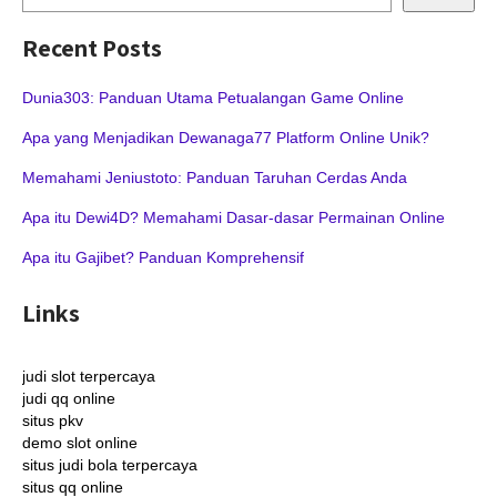
Recent Posts
Dunia303: Panduan Utama Petualangan Game Online
Apa yang Menjadikan Dewanaga77 Platform Online Unik?
Memahami Jeniustoto: Panduan Taruhan Cerdas Anda
Apa itu Dewi4D? Memahami Dasar-dasar Permainan Online
Apa itu Gajibet? Panduan Komprehensif
Links
judi slot terpercaya
judi qq online
situs pkv
demo slot online
situs judi bola terpercaya
situs qq online