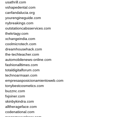
usathrill.com
vshapedental.com
canfandalucia.org
yourengineguide.com
nybreakings.com
outstationcabsservices.com
thekrtagy.com
xchangeindia.com
coolmicrotech.com
dreamhousehack.com
the-techteacher.com
automobilenews-online.com
fashionalltimes.com
totaldigitalforum.com
technoarmaan.com
empresasposicionamientoweb.com
tonybestcosmetics.com
buzznc.com
fxjoiner.com
skinbykindra.com
alltherageface.com
codenational.com