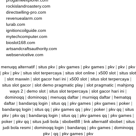
progameexplorer.com
rockislandroastery.com
directselling-pro.com
revenuealarm.com
lurab.com
ignitioncoilguide.com
mytechcomputer.com
bioslot168.com
artsandcraftsauthority.com
webservicelive.com
menuqq alternatif
|
situs pkv
|
pkv games
|
pkv games
|
pkv
|
pkv
|
pkv
|
pkv
|
pkv
|
situs slot terpercaya
|
situs slot online
|
x500 slot
|
situs slot
|
slot maxwin
|
slot gacor hari ini
|
x500 slot
|
situs slot terpercaya
|
situs slot gacor
|
slot demo pragmatic play
|
slot pragmatic
|
mahjong
ways 2
|
demo slot
|
situs slot terpercaya
|
slot gacor hari ini
|
dominoqq
|
dominoqq
|
menuqq daftar
|
murniqq daftar
|
hematqq
daftar
|
bandarqq login
|
situs qq
|
pkv games
|
pkv games
|
poker
|
bandarqq login
|
situs qq
|
pkv games qq
|
pkv
|
poker
|
pkv qq
|
situs
pkv
|
pkv qq
|
bandarqq login
|
situs qq
|
pkv games qq
|
pkv games
|
poker
|
pkv qq
|
situs judi bola
|
sbobet88
|
link alternatif sbobet
|
situs
judi bola resmi
|
dominoqq login
|
bandarqq
|
pkv games
|
dominoqq
pkv
|
qq
|
pkv games
|
pkv