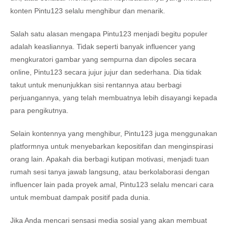
konten Pintu123 selalu menghibur dan menarik.
Salah satu alasan mengapa Pintu123 menjadi begitu populer
adalah keasliannya. Tidak seperti banyak influencer yang
mengkuratori gambar yang sempurna dan dipoles secara
online, Pintu123 secara jujur jujur dan sederhana. Dia tidak
takut untuk menunjukkan sisi rentannya atau berbagi
perjuangannya, yang telah membuatnya lebih disayangi kepada
para pengikutnya.
Selain kontennya yang menghibur, Pintu123 juga menggunakan
platformnya untuk menyebarkan kepositifan dan menginspirasi
orang lain. Apakah dia berbagi kutipan motivasi, menjadi tuan
rumah sesi tanya jawab langsung, atau berkolaborasi dengan
influencer lain pada proyek amal, Pintu123 selalu mencari cara
untuk membuat dampak positif pada dunia.
Jika Anda mencari sensasi media sosial yang akan membuat