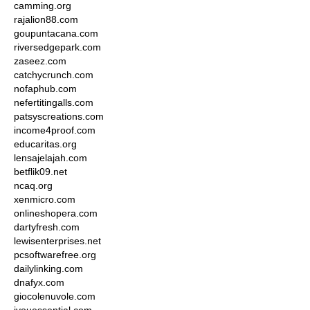
camming.org
rajalion88.com
goupuntacana.com
riversedgepark.com
zaseez.com
catchycrunch.com
nofaphub.com
nefertitingalls.com
patsyscreations.com
income4proof.com
educaritas.org
lensajelajah.com
betflik09.net
ncaq.org
xenmicro.com
onlineshopera.com
dartyfresh.com
lewisenterprises.net
pcsoftwarefree.org
dailylinking.com
dnafyx.com
giocolenuvole.com