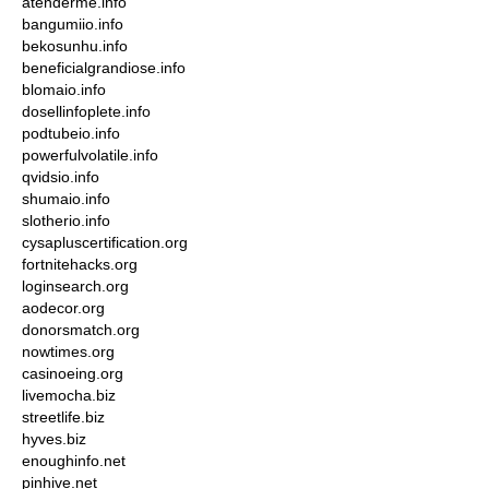
atenderme.info
bangumiio.info
bekosunhu.info
beneficialgrandiose.info
blomaio.info
dosellinfoplete.info
podtubeio.info
powerfulvolatile.info
qvidsio.info
shumaio.info
slotherio.info
cysapluscertification.org
fortnitehacks.org
loginsearch.org
aodecor.org
donorsmatch.org
nowtimes.org
casinoeing.org
livemocha.biz
streetlife.biz
hyves.biz
enoughinfo.net
pinhive.net