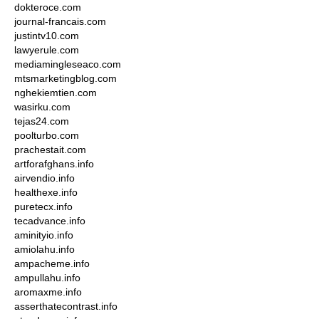
dokteroce.com
journal-francais.com
justintv10.com
lawyerule.com
mediamingleseaco.com
mtsmarketingblog.com
nghekiemtien.com
wasirku.com
tejas24.com
poolturbo.com
prachestait.com
artforafghans.info
airvendio.info
healthexe.info
puretecx.info
tecadvance.info
aminityio.info
amiolahu.info
ampacheme.info
ampullahu.info
aromaxme.info
asserthatecontrast.info