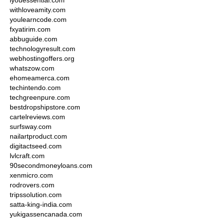
iyouessential.com
withloveamity.com
youlearncode.com
fxyatirim.com
abbuguide.com
technologyresult.com
webhostingoffers.org
whatszow.com
ehomeamerca.com
techintendo.com
techgreenpure.com
bestdropshipstore.com
cartelreviews.com
surfsway.com
nailartproduct.com
digitactseed.com
lvlcraft.com
90secondmoneyloans.com
xenmicro.com
rodrovers.com
tripssolution.com
satta-king-india.com
yukigassencanada.com