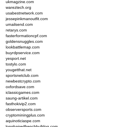
ukmagzine.com
wareztech.org
usabestnetwork.com
jessepinkmanoutfit.com
umailsend.com
retarys.com
fasterformationcpf.com
goldensnuggles.com
lookbattlemap.com
buyrdpservice.com
yesport.net
tostylo.com
yougetthat.net
sportsnetclub.com
newbestcrypto.com
oxfordsave.com
iclassicgames.com
saung-artikel.com
fasthokivip2.com
observersports.com
cryptominingplus.com
aquinoticiaspe.com
longhairedfrenchbulldog.com