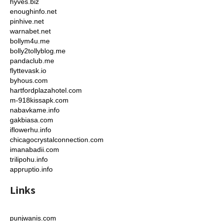
hyves.biz
enoughinfo.net
pinhive.net
warnabet.net
bollym4u.me
bolly2tollyblog.me
pandaclub.me
flyttevask.io
byhous.com
hartfordplazahotel.com
m-918kissapk.com
nabavkame.info
gakbiasa.com
iflowerhu.info
chicagocrystalconnection.com
imanabadii.com
trilipohu.info
appruptio.info
Links
punjwanis.com