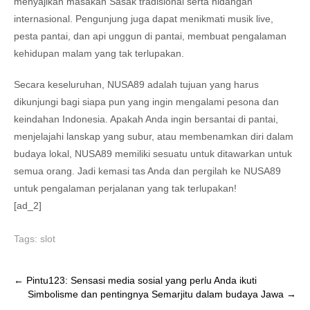
menyajikan masakan Sasak tradisional serta hidangan
internasional. Pengunjung juga dapat menikmati musik live,
pesta pantai, dan api unggun di pantai, membuat pengalaman
kehidupan malam yang tak terlupakan.
Secara keseluruhan, NUSA89 adalah tujuan yang harus
dikunjungi bagi siapa pun yang ingin mengalami pesona dan
keindahan Indonesia. Apakah Anda ingin bersantai di pantai,
menjelajahi lanskap yang subur, atau membenamkan diri dalam
budaya lokal, NUSA89 memiliki sesuatu untuk ditawarkan untuk
semua orang. Jadi kemasi tas Anda dan pergilah ke NUSA89
untuk pengalaman perjalanan yang tak terlupakan!
[ad_2]
Tags:
slot
Post
←
Pintu123: Sensasi media sosial yang perlu Anda ikuti
Simbolisme dan pentingnya Semarjitu dalam budaya Jawa
→
navigation