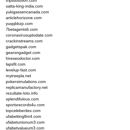
tripssolution.com
satta-king-india.com
yukigassencanada.com
articlehorizone.com
yuqqbbzp.com
7betagents6.com
coronavirusuptodate.com
crackinstreams.com
gadgetspak.com
gearsngadget.com
hireseodoctor.com
lapsfit.com
levelup-fast.com
mytreepla.net
pokersimulations.com
replicamanufactory.net
rezultate-loto.info
splendifulous.com
sportsrecords4u.com
topceleberites.com
ufabetting8m4.com
ufabetunionum3.com
ufabetvalueum3.com