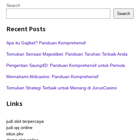
Search
Search
Recent Posts
Apa itu Gajibet? Panduan Komprehensif
Temukan Sensasi Majestibet: Panduan Taruhan Terbaik Anda
Pengertian Saung4D: Panduan Komprehensif untuk Pemula
Memahami Ahlicasino: Panduan Komprehensif
Temukan Strategi Terbaik untuk Menang di JurusCasino
Links
judi slot terpercaya
judi qq online
situs pkv