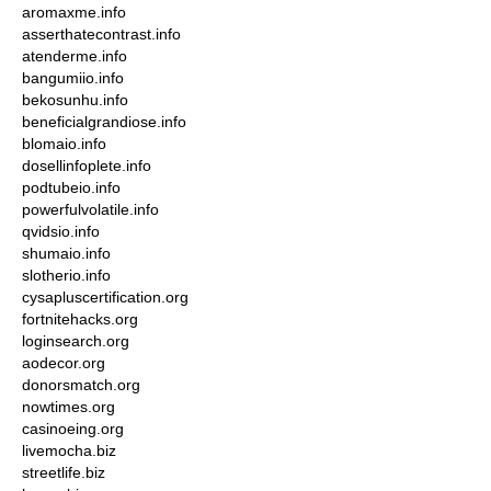
aromaxme.info
asserthatecontrast.info
atenderme.info
bangumiio.info
bekosunhu.info
beneficialgrandiose.info
blomaio.info
dosellinfoplete.info
podtubeio.info
powerfulvolatile.info
qvidsio.info
shumaio.info
slotherio.info
cysapluscertification.org
fortnitehacks.org
loginsearch.org
aodecor.org
donorsmatch.org
nowtimes.org
casinoeing.org
livemocha.biz
streetlife.biz