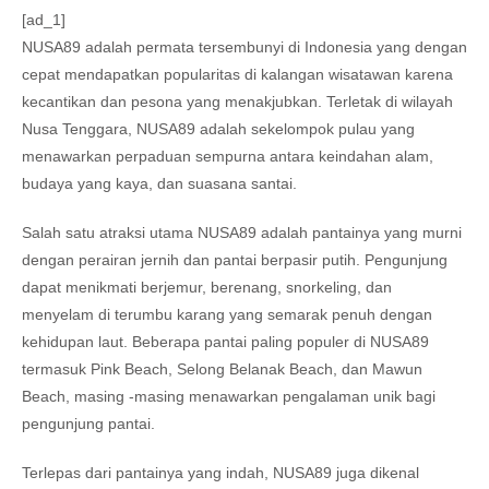
[ad_1]
NUSA89 adalah permata tersembunyi di Indonesia yang dengan
cepat mendapatkan popularitas di kalangan wisatawan karena
kecantikan dan pesona yang menakjubkan. Terletak di wilayah
Nusa Tenggara, NUSA89 adalah sekelompok pulau yang
menawarkan perpaduan sempurna antara keindahan alam,
budaya yang kaya, dan suasana santai.
Salah satu atraksi utama NUSA89 adalah pantainya yang murni
dengan perairan jernih dan pantai berpasir putih. Pengunjung
dapat menikmati berjemur, berenang, snorkeling, dan
menyelam di terumbu karang yang semarak penuh dengan
kehidupan laut. Beberapa pantai paling populer di NUSA89
termasuk Pink Beach, Selong Belanak Beach, dan Mawun
Beach, masing -masing menawarkan pengalaman unik bagi
pengunjung pantai.
Terlepas dari pantainya yang indah, NUSA89 juga dikenal