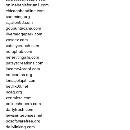
onlinebahisforum1.com
chicagoheadline.com
camming.org
rajalion88.com
goupuntacana.com
riversedgepark.com
zaseez.com
catchycrunch.com
nofaphub.com
nefertitingalls.com
patsyscreations.com
income4proof.com
educaritas.org
lensajelajah.com
betflik09.net
ncaq.org
xenmicro.com
onlineshopera.com
dartyfresh.com
lewisenterprises.net
pcsoftwarefree.org
dailylinking.com