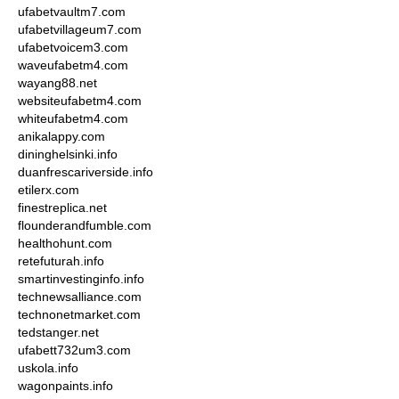
ufabetvaultm7.com
ufabetvillageum7.com
ufabetvoicem3.com
waveufabetm4.com
wayang88.net
websiteufabetm4.com
whiteufabetm4.com
anikalappy.com
dininghelsinki.info
duanfrescariverside.info
etilerx.com
finestreplica.net
flounderandfumble.com
healthohunt.com
retefuturah.info
smartinvestinginfo.info
technewsalliance.com
technonetmarket.com
tedstanger.net
ufabett732um3.com
uskola.info
wagonpaints.info