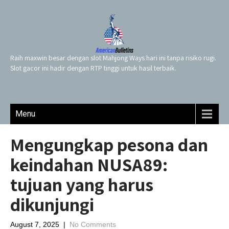
Raih maxwin besar dengan slot Mahjong Ways hari ini tanpa risiko rugi.
Slot gacor ini hadir dengan RTP tinggi untuk hasil terbaik.
Menu
Mengungkap pesona dan
keindahan NUSA89:
tujuan yang harus
dikunjungi
August 7, 2025
|
No Comments