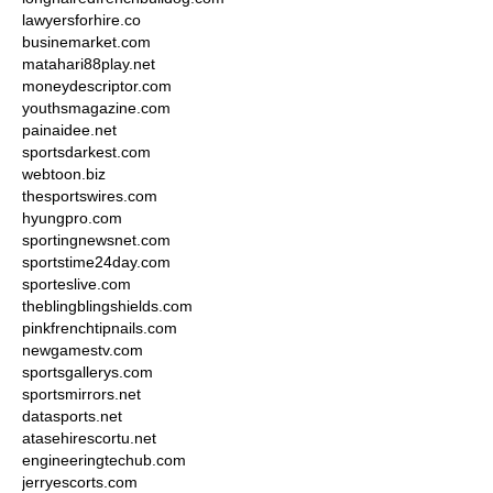
lawyersforhire.co
businemarket.com
matahari88play.net
moneydescriptor.com
youthsmagazine.com
painaidee.net
sportsdarkest.com
webtoon.biz
thesportswires.com
hyungpro.com
sportingnewsnet.com
sportstime24day.com
sporteslive.com
theblingblingshields.com
pinkfrenchtipnails.com
newgamestv.com
sportsgallerys.com
sportsmirrors.net
datasports.net
atasehirescortu.net
engineeringtechub.com
jerryescorts.com