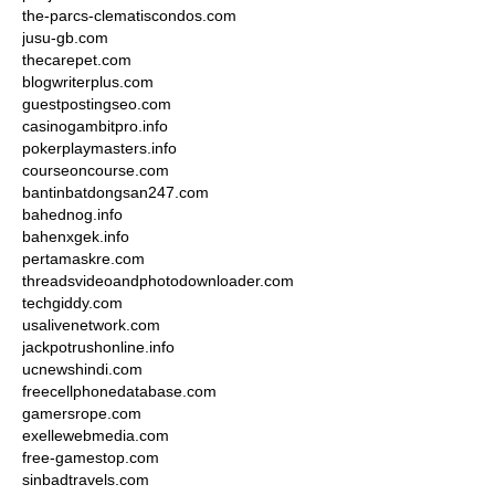
the-parcs-clematiscondos.com
jusu-gb.com
thecarepet.com
blogwriterplus.com
guestpostingseo.com
casinogambitpro.info
pokerplaymasters.info
courseoncourse.com
bantinbatdongsan247.com
bahednog.info
bahenxgek.info
pertamaskre.com
threadsvideoandphotodownloader.com
techgiddy.com
usalivenetwork.com
jackpotrushonline.info
ucnewshindi.com
freecellphonedatabase.com
gamersrope.com
exellewebmedia.com
free-gamestop.com
sinbadtravels.com