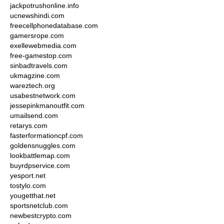
jackpotrushonline.info
ucnewshindi.com
freecellphonedatabase.com
gamersrope.com
exellewebmedia.com
free-gamestop.com
sinbadtravels.com
ukmagzine.com
wareztech.org
usabestnetwork.com
jessepinkmanoutfit.com
umailsend.com
retarys.com
fasterformationcpf.com
goldensnuggles.com
lookbattlemap.com
buyrdpservice.com
yesport.net
tostylo.com
yougetthat.net
sportsnetclub.com
newbestcrypto.com