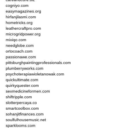
cogniyo.com
easymagazines.org
hirfanjilasmi.com
hometricks.org
leathercraftpro.com
microgridpower.org
mixiqo.com
needglobe.com
ortocoach.com
passionawe.com
pittsburghpaintingprofessionals.com
plumberryworks.com
psychoterapiawioletanowak.com
quickultimate.com
quirkyquester.com
sexmedicineformen.com
shiftripple.com
slotterpercaya.co
smartcoolbox.com
sohanjitfinances.com
soulfulhousemusic.net
sparklooms.com