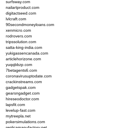
surfsway.com
nailartproduct.com
digitactseed.com
lvlcraft.com
90secondmoneyloans.com
xenmicro.com
rodrovers.com
tripssolution.com
satta-king-india.com
yukigassencanada.com
articlehorizone.com
yuqqbbzp.com
7betagents6.com
coronavirusuptodate.com
crackinstreams.com
gadgetspak.com
gearsngadget.com
hireseodoctor.com
lapsfit.com
levelup-fast.com
mytreepla.net
pokersimulations.com
replicamanufactory.net