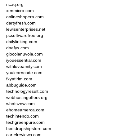
ncaq.org
xenmicro.com
onlineshopera.com
dartyfresh.com
lewisenterprises.net
pcsoftwarefree.org
dailylinking.com
dnafyx.com
giocolenuvole.com
iyouessential.com
withloveamity.com
youlearncode.com
fxyatirim.com
abbuguide.com
technologyresult.com
webhostingoffers.org
whatszow.com
ehomeamerca.com
techintendo.com
techgreenpure.com
bestdropshipstore.com
cartelreviews.com