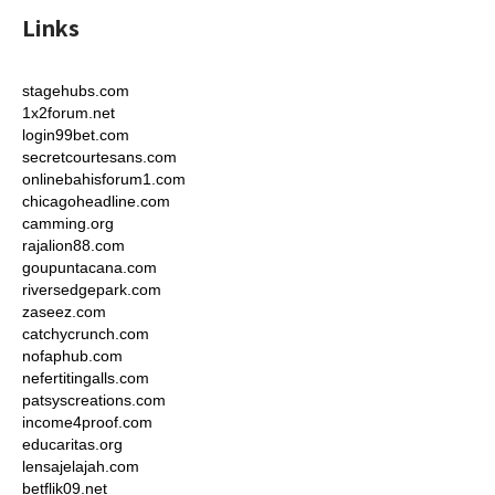
Links
stagehubs.com
1x2forum.net
login99bet.com
secretcourtesans.com
onlinebahisforum1.com
chicagoheadline.com
camming.org
rajalion88.com
goupuntacana.com
riversedgepark.com
zaseez.com
catchycrunch.com
nofaphub.com
nefertitingalls.com
patsyscreations.com
income4proof.com
educaritas.org
lensajelajah.com
betflik09.net