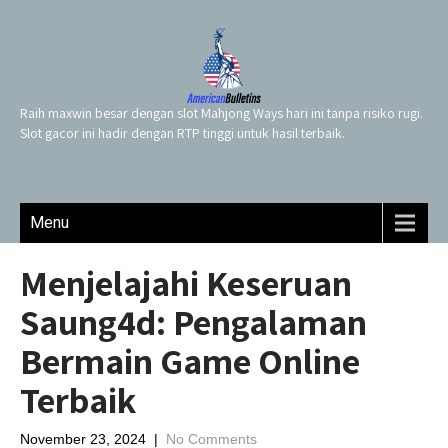
Raih maxwin besar dengan slot Mahjong Ways hari ini tanpa risiko rugi.
Slot gacor ini hadir dengan RTP tinggi untuk hasil terbaik.
Menu
Menjelajahi Keseruan
Saung4d: Pengalaman
Bermain Game Online
Terbaik
November 23, 2024
|
No Comments