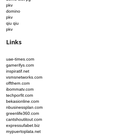
pkv
domino
pkv
qiu qiu
pkv
Links
uae-times.com
gamerifys.com
inspiratif.net
vsmsnetworks.com
offthem.com
ibommatv.com
techporfit.com
bekasionline.com
nbusinessplan.com
greenlife360.com
cantshoutitout.com
expressufabet.biz
mypuertoplata.net