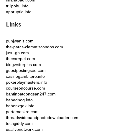
imanabadii.com
trilipohu.info
appruptio.info
Links
punjwanis.com
the-parcs-clematiscondos.com
jusu-gb.com
thecarepet.com
blogwriterplus.com
guestpostingseo.com
casinogambitpro.info
pokerplaymasters.info
courseoncourse.com
bantinbatdongsan247.com
bahednog.info
bahenxgek.info
pertamaskre.com
threadsvideoandphotodownloader.com
techgiddy.com
usalivenetwork.com