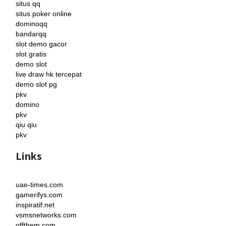
situs qq
situs poker online
dominoqq
bandarqq
slot demo gacor
slot gratis
demo slot
live draw hk tercepat
demo slot pg
pkv
domino
pkv
qiu qiu
pkv
Links
uae-times.com
gamerifys.com
inspiratif.net
vsmsnetworks.com
offthem.com