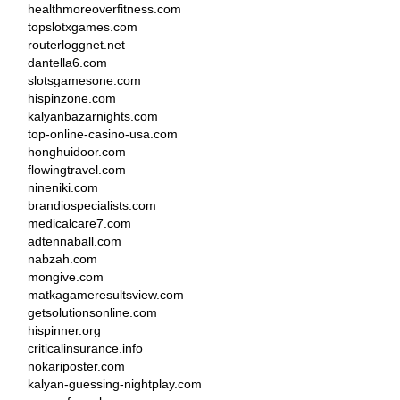
healthmoreoverfitness.com
topslotxgames.com
routerloggnet.net
dantella6.com
slotsgamesone.com
hispinzone.com
kalyanbazarnights.com
top-online-casino-usa.com
honghuidoor.com
flowingtravel.com
nineniki.com
brandiospecialists.com
medicalcare7.com
adtennaball.com
nabzah.com
mongive.com
matkagameresultsview.com
getsolutionsonline.com
hispinner.org
criticalinsurance.info
nokariposter.com
kalyan-guessing-nightplay.com