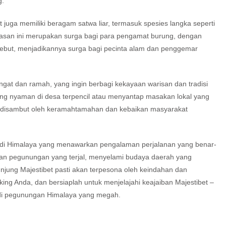
g.
 juga memiliki beragam satwa liar, termasuk spesies langka seperti
wasan ini merupakan surga bagi para pengamat burung, dengan
rsebut, menjadikannya surga bagi pecinta alam dan penggemar
gat dan ramah, yang ingin berbagi kekayaan warisan dan tradisi
ng nyaman di desa terpencil atau menyantap masakan lokal yang
kan disambut oleh keramahtamahan dan kebaikan masyarakat
 di Himalaya yang menawarkan pengalaman perjalanan yang benar-
edan pegunungan yang terjal, menyelami budaya daerah yang
njung Majestibet pasti akan terpesona oleh keindahan dan
ing Anda, dan bersiaplah untuk menjelajahi keajaiban Majestibet –
di pegunungan Himalaya yang megah.