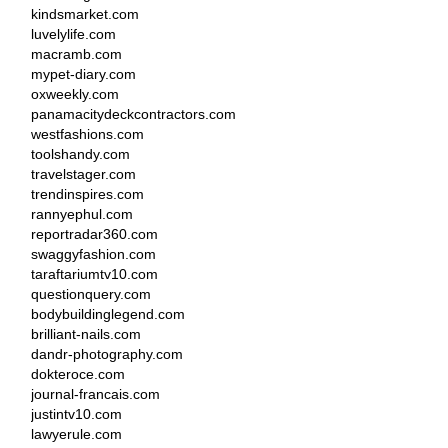
kindsmarket.com
luvelylife.com
macramb.com
mypet-diary.com
oxweekly.com
panamacitydeckcontractors.com
westfashions.com
toolshandy.com
travelstager.com
trendinspires.com
rannyephul.com
reportradar360.com
swaggyfashion.com
taraftariumtv10.com
questionquery.com
bodybuildinglegend.com
brilliant-nails.com
dandr-photography.com
dokteroce.com
journal-francais.com
justintv10.com
lawyerule.com