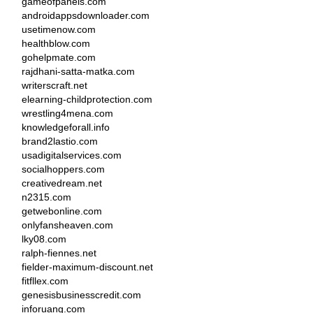
gameofpanels.com
androidappsdownloader.com
usetimenow.com
healthblow.com
gohelpmate.com
rajdhani-satta-matka.com
writerscraft.net
elearning-childprotection.com
wrestling4mena.com
knowledgeforall.info
brand2lastio.com
usadigitalservices.com
socialhoppers.com
creativedream.net
n2315.com
getwebonline.com
onlyfansheaven.com
lky08.com
ralph-fiennes.net
fielder-maximum-discount.net
fitfllex.com
genesisbusinesscredit.com
inforuang.com