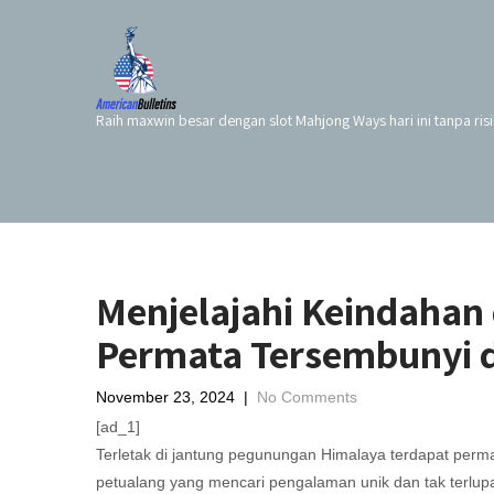
Raih maxwin besar dengan slot Mahjong Ways hari ini tanpa risiko
Menjelajahi Keindahan
Permata Tersembunyi d
November 23, 2024
|
No Comments
[ad_1]
Terletak di jantung pegunungan Himalaya terdapat per
petualang yang mencari pengalaman unik dan tak terlupa