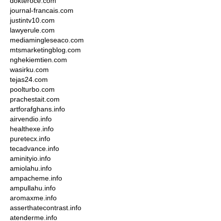
dokteroce.com
journal-francais.com
justintv10.com
lawyerule.com
mediamingleseaco.com
mtsmarketingblog.com
nghekiemtien.com
wasirku.com
tejas24.com
poolturbo.com
prachestait.com
artforafghans.info
airvendio.info
healthexe.info
puretecx.info
tecadvance.info
aminityio.info
amiolahu.info
ampacheme.info
ampullahu.info
aromaxme.info
asserthatecontrast.info
atenderme.info