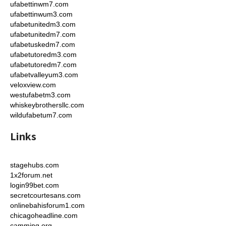
ufabettinwm7.com
ufabettinwum3.com
ufabetunitedm3.com
ufabetunitedm7.com
ufabetuskedm7.com
ufabetutoredm3.com
ufabetutoredm7.com
ufabetvalleyum3.com
veloxview.com
westufabetm3.com
whiskeybrothersllc.com
wildufabetum7.com
Links
stagehubs.com
1x2forum.net
login99bet.com
secretcourtesans.com
onlinebahisforum1.com
chicagoheadline.com
camming.org