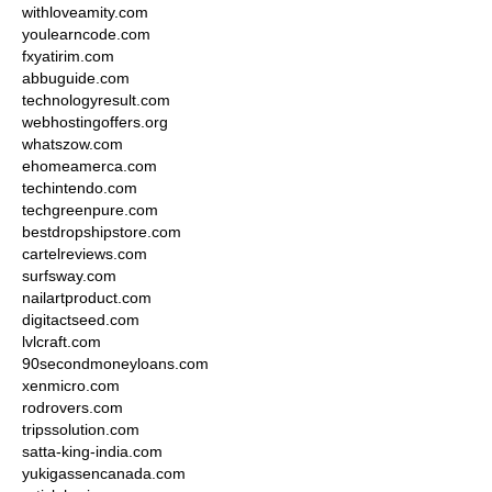
withloveamity.com
youlearncode.com
fxyatirim.com
abbuguide.com
technologyresult.com
webhostingoffers.org
whatszow.com
ehomeamerca.com
techintendo.com
techgreenpure.com
bestdropshipstore.com
cartelreviews.com
surfsway.com
nailartproduct.com
digitactseed.com
lvlcraft.com
90secondmoneyloans.com
xenmicro.com
rodrovers.com
tripssolution.com
satta-king-india.com
yukigassencanada.com