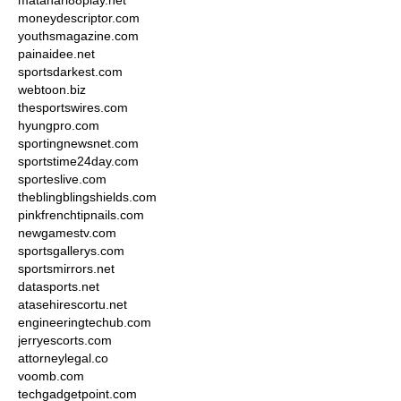
matahari88play.net
moneydescriptor.com
youthsmagazine.com
painaidee.net
sportsdarkest.com
webtoon.biz
thesportswires.com
hyungpro.com
sportingnewsnet.com
sportstime24day.com
sporteslive.com
theblingblingshields.com
pinkfrenchtipnails.com
newgamestv.com
sportsgallerys.com
sportsmirrors.net
datasports.net
atasehirescortu.net
engineeringtechub.com
jerryescorts.com
attorneylegal.co
voomb.com
techgadgetpoint.com