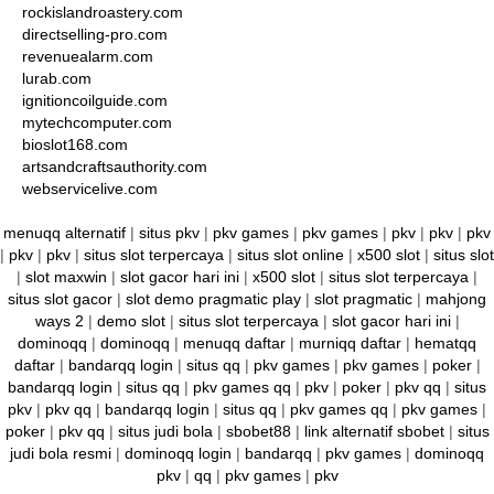
rockislandroastery.com
directselling-pro.com
revenuealarm.com
lurab.com
ignitioncoilguide.com
mytechcomputer.com
bioslot168.com
artsandcraftsauthority.com
webservicelive.com
menuqq alternatif
|
situs pkv
|
pkv games
|
pkv games
|
pkv
|
pkv
|
pkv
|
pkv
|
pkv
|
situs slot terpercaya
|
situs slot online
|
x500 slot
|
situs slot
|
slot maxwin
|
slot gacor hari ini
|
x500 slot
|
situs slot terpercaya
|
situs slot gacor
|
slot demo pragmatic play
|
slot pragmatic
|
mahjong
ways 2
|
demo slot
|
situs slot terpercaya
|
slot gacor hari ini
|
dominoqq
|
dominoqq
|
menuqq daftar
|
murniqq daftar
|
hematqq
daftar
|
bandarqq login
|
situs qq
|
pkv games
|
pkv games
|
poker
|
bandarqq login
|
situs qq
|
pkv games qq
|
pkv
|
poker
|
pkv qq
|
situs
pkv
|
pkv qq
|
bandarqq login
|
situs qq
|
pkv games qq
|
pkv games
|
poker
|
pkv qq
|
situs judi bola
|
sbobet88
|
link alternatif sbobet
|
situs
judi bola resmi
|
dominoqq login
|
bandarqq
|
pkv games
|
dominoqq
pkv
|
qq
|
pkv games
|
pkv