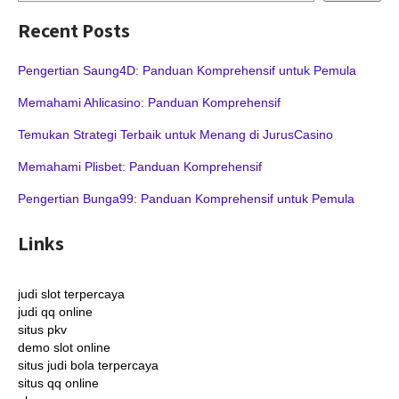
Recent Posts
Pengertian Saung4D: Panduan Komprehensif untuk Pemula
Memahami Ahlicasino: Panduan Komprehensif
Temukan Strategi Terbaik untuk Menang di JurusCasino
Memahami Plisbet: Panduan Komprehensif
Pengertian Bunga99: Panduan Komprehensif untuk Pemula
Links
judi slot terpercaya
judi qq online
situs pkv
demo slot online
situs judi bola terpercaya
situs qq online