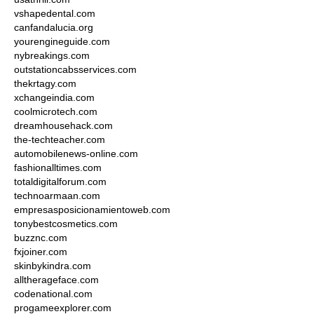
vshapedental.com
canfandalucia.org
yourengineguide.com
nybreakings.com
outstationcabsservices.com
thekrtagy.com
xchangeindia.com
coolmicrotech.com
dreamhousehack.com
the-techteacher.com
automobilenews-online.com
fashionalltimes.com
totaldigitalforum.com
technoarmaan.com
empresasposicionamientoweb.com
tonybestcosmetics.com
buzznc.com
fxjoiner.com
skinbykindra.com
alltherageface.com
codenational.com
progameexplorer.com