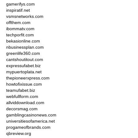
gamerifys.com
inspiratif.net
vsmsnetworks.com
offthem.com
ibommatv.com
techporfit.com
bekasionline.com
nbusinessplan.com
greenlife360.com
cantshoutitout.com
expressufabet.biz
mypuertoplata.net
thepioneerxpress.com
howtofixissue.com
teamufabet.biz
webfullform.com
allviddownload.com
decorsmag.com
gamblingcasinonews.com
universitiesofamerica.net
progameofbrands.com
qbreview.org