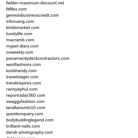
fielder-maximum-discount.net
fitfllex.com
genesisbusinesscredit.com
inforuang.com
kindsmarket.com
luvelylife.com
macramb.com
mypet-diary.com
oxweekly.com
panamacitydeckcontractors.com
westfashions.com
toolshandy.com
travelstager.com
trendinspires.com
rannyephul.com
reportradar360.com
swaggyfashion.com
taraftariumtv10.com
questionquery.com
bodybuildinglegend.com
brilliant-nails.com
dandr-photography.com