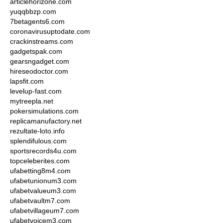
articlehorizone.com
yuqqbbzp.com
7betagents6.com
coronavirusuptodate.com
crackinstreams.com
gadgetspak.com
gearsngadget.com
hireseodoctor.com
lapsfit.com
levelup-fast.com
mytreepla.net
pokersimulations.com
replicamanufactory.net
rezultate-loto.info
splendifulous.com
sportsrecords4u.com
topceleberites.com
ufabetting8m4.com
ufabetunionum3.com
ufabetvalueum3.com
ufabetvaultm7.com
ufabetvillageum7.com
ufabetvoicem3.com