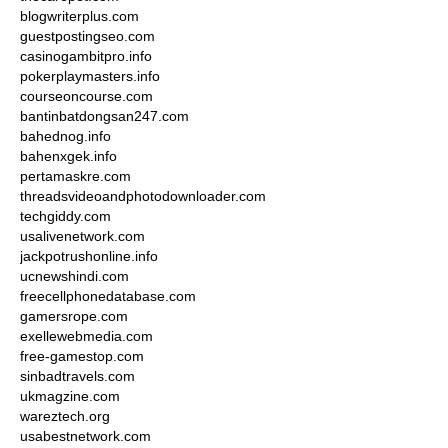
blogwriterplus.com
guestpostingseo.com
casinogambitpro.info
pokerplaymasters.info
courseoncourse.com
bantinbatdongsan247.com
bahednog.info
bahenxgek.info
pertamaskre.com
threadsvideoandphotodownloader.com
techgiddy.com
usalivenetwork.com
jackpotrushonline.info
ucnewshindi.com
freecellphonedatabase.com
gamersrope.com
exellewebmedia.com
free-gamestop.com
sinbadtravels.com
ukmagzine.com
wareztech.org
usabestnetwork.com