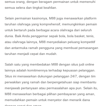
semua orang, dengan beragam permainan untuk memenuhi
semua selera dan tingkat keahlian.
Selain permainan kasinonya, M88 juga menawarkan platform
taruhan olahraga yang komprehensif, memungkinkan pemain
untuk bertaruh pada berbagai acara olahraga dari seluruh
dunia. Baik Anda penggemar sepak bola, bola basket, tenis,
atau olahraga lainnya, M88 menyediakan peluang kompetitif
dan antarmuka ramah pengguna yang membuat pemasangan
taruhan menjadi cepat dan mudah.
Salah satu yang membedakan M88 dengan situs judi online
lainnya adalah komitmennya terhadap kepuasan pelanggan.
Situs ini menawarkan dukungan pelanggan 24/7, dengan tim
perwakilan yang ramah dan berpengetahuan siap membantu
menjawab pertanyaan atau permasalahan apa pun. Selain itu,
M88 menawarkan berbagai pilihan pembayaran yang aman,
memudahkan pemain untuk menyetor dan menarik dana
dengan cepat dan aman.