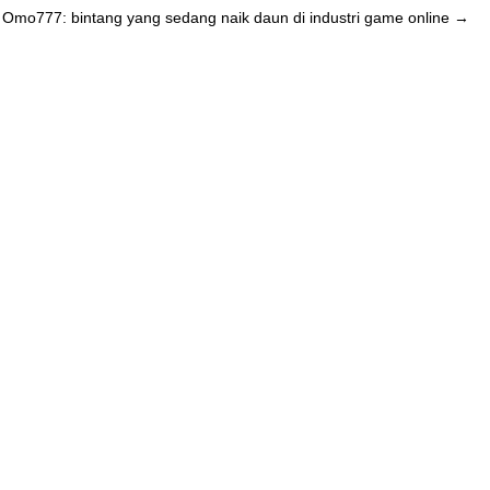
 Omo777: bintang yang sedang naik daun di industri game online
→