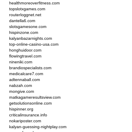
healthmoreoverfitness.com
topslotxgames.com
routerloggnet.net
dantella6.com
slotsgamesone.com
hispinzone.com
kalyanbazarnights.com
top-online-casino-usa.com
honghuidoor.com
flowingtravel.com
nineniki.com
brandiospecialists.com
medicalcare7.com
adtennaball.com
nabzah.com
mongive.com
matkagameresultsview.com
getsolutionsonline.com
hispinner.org
criticalinsurance.info
nokariposter.com
kalyan-guessing-nightplay.com