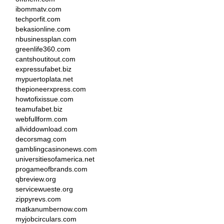
ibommatv.com
techporfit.com
bekasionline.com
nbusinessplan.com
greenlife360.com
cantshoutitout.com
expressufabet.biz
mypuertoplata.net
thepioneerxpress.com
howtofixissue.com
teamufabet.biz
webfullform.com
allviddownload.com
decorsmag.com
gamblingcasinonews.com
universitiesofamerica.net
progameofbrands.com
qbreview.org
servicewueste.org
zippyrevs.com
matkanumbernow.com
myjobcirculars.com