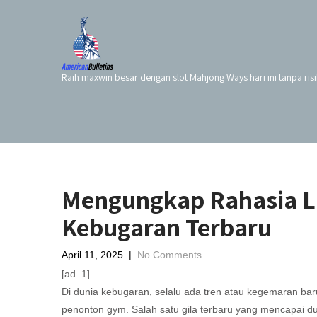
Raih maxwin besar dengan slot Mahjong Ways hari ini tanpa risiko
Mengungkap Rahasia L
Kebugaran Terbaru
April 11, 2025
|
No Comments
[ad_1]
Di dunia kebugaran, selalu ada tren atau kegemaran b
penonton gym. Salah satu gila terbaru yang mencapai du