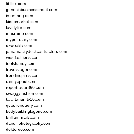
fitfllex.com
genesisbusinesscredit.com
inforuang.com
kindsmarket.com
luvelylife.com
macramb.com
mypet-diary.com
oxweekly.com
panamacitydeckcontractors.com
westfashions.com
toolshandy.com
travelstager.com
trendinspires.com
rannyephul.com
reportradar360.com
swaggyfashion.com
taraftariumtv10.com
questionquery.com
bodybuildinglegend.com
brilliant-nails.com
dandr-photography.com
dokteroce.com