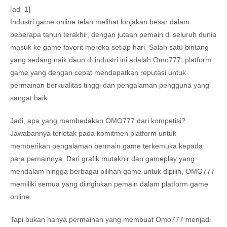
[ad_1]
Industri game online telah melihat lonjakan besar dalam
beberapa tahun terakhir, dengan jutaan pemain di seluruh dunia
masuk ke game favorit mereka setiap hari. Salah satu bintang
yang sedang naik daun di industri ini adalah Omo777, platform
game yang dengan cepat mendapatkan reputasi untuk
permainan berkualitas tinggi dan pengalaman pengguna yang
sangat baik.
Jadi, apa yang membedakan OMO777 dari kompetisi?
Jawabannya terletak pada komitmen platform untuk
memberikan pengalaman bermain game terkemuka kepada
para pemainnya. Dari grafik mutakhir dan gameplay yang
mendalam hingga berbagai pilihan game untuk dipilih, OMO777
memiliki semua yang diinginkan pemain dalam platform game
online.
Tapi bukan hanya permainan yang membuat Omo777 menjadi