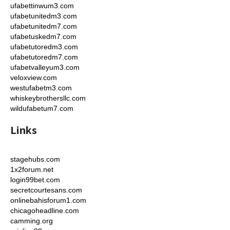
ufabettinwum3.com
ufabetunitedm3.com
ufabetunitedm7.com
ufabetuskedm7.com
ufabetutoredm3.com
ufabetutoredm7.com
ufabetvalleyum3.com
veloxview.com
westufabetm3.com
whiskeybrothersllc.com
wildufabetum7.com
Links
stagehubs.com
1x2forum.net
login99bet.com
secretcourtesans.com
onlinebahisforum1.com
chicagoheadline.com
camming.org