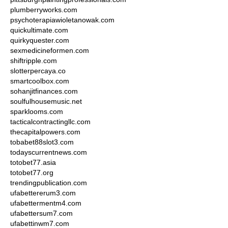
plumberryworks.com
psychoterapiawioletanowak.com
quickultimate.com
quirkyquester.com
sexmedicineformen.com
shiftripple.com
slotterpercaya.co
smartcoolbox.com
sohanjitfinances.com
soulfulhousemusic.net
sparklooms.com
tacticalcontractingllc.com
thecapitalpowers.com
tobabet88slot3.com
todayscurrentnews.com
totobet77.asia
totobet77.org
trendingpublication.com
ufabettererum3.com
ufabettermentm4.com
ufabettersum7.com
ufabettinwm7.com