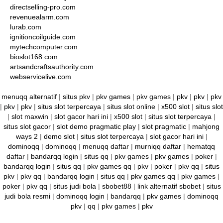
directselling-pro.com
revenuealarm.com
lurab.com
ignitioncoilguide.com
mytechcomputer.com
bioslot168.com
artsandcraftsauthority.com
webservicelive.com
menuqq alternatif
|
situs pkv
|
pkv games
|
pkv games
|
pkv
|
pkv
|
pkv
|
pkv
|
pkv
|
situs slot terpercaya
|
situs slot online
|
x500 slot
|
situs slot
|
slot maxwin
|
slot gacor hari ini
|
x500 slot
|
situs slot terpercaya
|
situs slot gacor
|
slot demo pragmatic play
|
slot pragmatic
|
mahjong
ways 2
|
demo slot
|
situs slot terpercaya
|
slot gacor hari ini
|
dominoqq
|
dominoqq
|
menuqq daftar
|
murniqq daftar
|
hematqq
daftar
|
bandarqq login
|
situs qq
|
pkv games
|
pkv games
|
poker
|
bandarqq login
|
situs qq
|
pkv games qq
|
pkv
|
poker
|
pkv qq
|
situs
pkv
|
pkv qq
|
bandarqq login
|
situs qq
|
pkv games qq
|
pkv games
|
poker
|
pkv qq
|
situs judi bola
|
sbobet88
|
link alternatif sbobet
|
situs
judi bola resmi
|
dominoqq login
|
bandarqq
|
pkv games
|
dominoqq
pkv
|
qq
|
pkv games
|
pkv