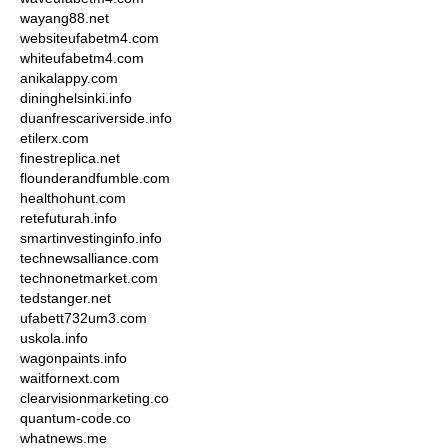
wayang88.net
websiteufabetm4.com
whiteufabetm4.com
anikalappy.com
dininghelsinki.info
duanfrescariverside.info
etilerx.com
finestreplica.net
flounderandfumble.com
healthohunt.com
retefuturah.info
smartinvestinginfo.info
technewsalliance.com
technonetmarket.com
tedstanger.net
ufabett732um3.com
uskola.info
wagonpaints.info
waitfornext.com
clearvisionmarketing.co
quantum-code.co
whatnews.me