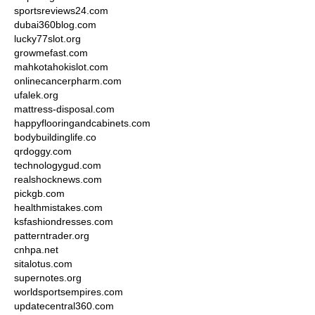
sportsreviews24.com
dubai360blog.com
lucky77slot.org
growmefast.com
mahkotahokislot.com
onlinecancerpharm.com
ufalek.org
mattress-disposal.com
happyflooringandcabinets.com
bodybuildinglife.co
qrdoggy.com
technologygud.com
realshocknews.com
pickgb.com
healthmistakes.com
ksfashiondresses.com
patterntrader.org
cnhpa.net
sitalotus.com
supernotes.org
worldsportsempires.com
updatecentral360.com