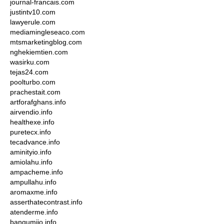
journal-francais.com
justintv10.com
lawyerule.com
mediamingleseaco.com
mtsmarketingblog.com
nghekiemtien.com
wasirku.com
tejas24.com
poolturbo.com
prachestait.com
artforafghans.info
airvendio.info
healthexe.info
puretecx.info
tecadvance.info
aminityio.info
amiolahu.info
ampacheme.info
ampullahu.info
aromaxme.info
asserthatecontrast.info
atenderme.info
bangumiio.info