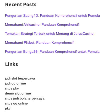
Recent Posts
Pengertian Saung4D: Panduan Komprehensif untuk Pemula
Memahami Ahlicasino: Panduan Komprehensif
Temukan Strategi Terbaik untuk Menang di JurusCasino
Memahami Plisbet: Panduan Komprehensif
Pengertian Bunga99: Panduan Komprehensif untuk Pemula
Links
judi slot terpercaya
judi qq online
situs pkv
demo slot online
situs judi bola terpercaya
situs qq online
pkv