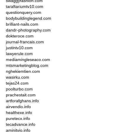
swaggyfashion.com
taraftariumtv10.com
questionquery.com
bodybuildinglegend.com
brilliant-nails.com
dandr-photography.com
dokteroce.com
journal-francais.com
justintv10.com
lawyerule.com
mediamingleseaco.com
mtsmarketingblog.com
nghekiemtien.com
wasirku.com
tejas24.com
poolturbo.com
prachestait.com
artforafghans.info
airvendio.info
healthexe.info
puretecx.info
tecadvance.info
aminityio.info