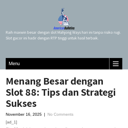
Raih maxwin besar dengan slot Mahjong Ways hari ini tanpa risiko rugi.
Slot gacor ini hadir dengan RTP tinggi untuk hasil terbaik.
Menu
Menang Besar dengan
Slot 88: Tips dan Strategi
Sukses
November 16, 2025
|
No Comments
[ad_1]