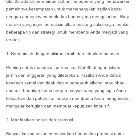
Slot 88 adalah permainan slot online populer yang menawarkan
pemainnya kesempatan untuk memenangkan hadiah besar
dengan gameplay menarik dan bonus yang menggiurkan. Bagi
mereka yang ingin memaksimalkan peluang suksesnya, berikut
beberapa tip dan strategi untuk membantu Anda menjadi yang
teratas.
1. Bermainlah dengan pikiran jernih dan tetapkan batasan
Penting untuk mendekati permainan Slot 88 dengan pikiran
jernih dan anggaran yang ditetapkan. Pastikan Anda dalam
keadaan santai dan tidak dalam pengaruh alkohol atau obat-
obatan. Tetapkan batas berapa banyak uang yang ingin Anda
keluarkan dan patuhi itu. Ini akan membantu Anda menghindari
mengejar kerugian dan membuat keputusan impulsif.
2. Manfaatkan bonus dan promosi
Banyak kasino online menawarkan bonus dan promosi untuk