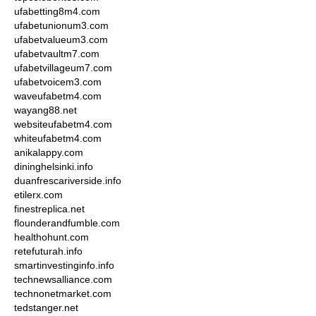
ufabetting8m4.com
ufabetunionum3.com
ufabetvalueum3.com
ufabetvaultm7.com
ufabetvillageum7.com
ufabetvoicem3.com
waveufabetm4.com
wayang88.net
websiteufabetm4.com
whiteufabetm4.com
anikalappy.com
dininghelsinki.info
duanfrescariverside.info
etilerx.com
finestreplica.net
flounderandfumble.com
healthohunt.com
retefuturah.info
smartinvestinginfo.info
technewsalliance.com
technonetmarket.com
tedstanger.net