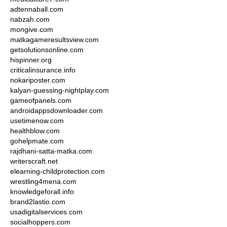
adtennaball.com
nabzah.com
mongive.com
matkagameresultsview.com
getsolutionsonline.com
hispinner.org
criticalinsurance.info
nokariposter.com
kalyan-guessing-nightplay.com
gameofpanels.com
androidappsdownloader.com
usetimenow.com
healthblow.com
gohelpmate.com
rajdhani-satta-matka.com
writerscraft.net
elearning-childprotection.com
wrestling4mena.com
knowledgeforall.info
brand2lastio.com
usadigitalservices.com
socialhoppers.com