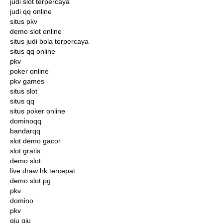
judi slot terpercaya
judi qq online
situs pkv
demo slot online
situs judi bola terpercaya
situs qq online
pkv
poker online
pkv games
situs slot
situs qq
situs poker online
dominoqq
bandarqq
slot demo gacor
slot gratis
demo slot
live draw hk tercepat
demo slot pg
pkv
domino
pkv
qiu qiu