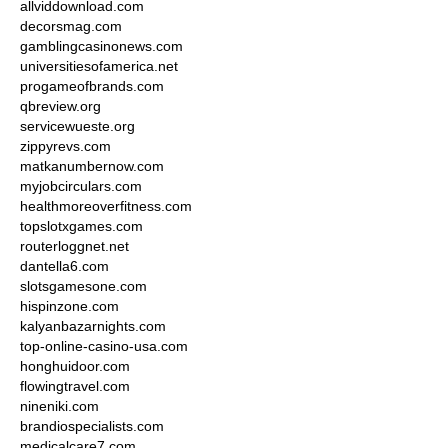
allviddownload.com
decorsmag.com
gamblingcasinonews.com
universitiesofamerica.net
progameofbrands.com
qbreview.org
servicewueste.org
zippyrevs.com
matkanumbernow.com
myjobcirculars.com
healthmoreoverfitness.com
topslotxgames.com
routerloggnet.net
dantella6.com
slotsgamesone.com
hispinzone.com
kalyanbazarnights.com
top-online-casino-usa.com
honghuidoor.com
flowingtravel.com
nineniki.com
brandiospecialists.com
medicalcare7.com