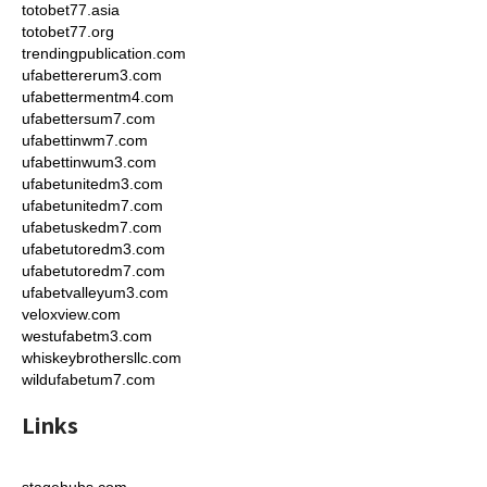
totobet77.asia
totobet77.org
trendingpublication.com
ufabettererum3.com
ufabettermentm4.com
ufabettersum7.com
ufabettinwm7.com
ufabettinwum3.com
ufabetunitedm3.com
ufabetunitedm7.com
ufabetuskedm7.com
ufabetutoredm3.com
ufabetutoredm7.com
ufabetvalleyum3.com
veloxview.com
westufabetm3.com
whiskeybrothersllc.com
wildufabetum7.com
Links