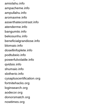
amiolahu.info
ampacheme.info
ampullahu.info
aromaxme.info
asserthatecontrast.info
atenderme.info
bangumiio.info
bekosunhu.info
beneficialgrandiose.info
blomaio.info
dosellinfoplete.info
podtubeio.info
powerfulvolatile.info
qvidsio.info
shumaio.info
slotherio.info
cysapluscertification.org
fortnitehacks.org
loginsearch.org
aodecor.org
donorsmatch.org
nowtimes.org