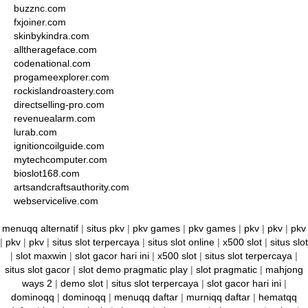
buzznc.com
fxjoiner.com
skinbykindra.com
alltherageface.com
codenational.com
progameexplorer.com
rockislandroastery.com
directselling-pro.com
revenuealarm.com
lurab.com
ignitioncoilguide.com
mytechcomputer.com
bioslot168.com
artsandcraftsauthority.com
webservicelive.com
menuqq alternatif
|
situs pkv
|
pkv games
|
pkv games
|
pkv
|
pkv
|
pkv
|
pkv
|
pkv
|
situs slot terpercaya
|
situs slot online
|
x500 slot
|
situs slot
|
slot maxwin
|
slot gacor hari ini
|
x500 slot
|
situs slot terpercaya
|
situs slot gacor
|
slot demo pragmatic play
|
slot pragmatic
|
mahjong
ways 2
|
demo slot
|
situs slot terpercaya
|
slot gacor hari ini
|
dominoqq
|
dominoqq
|
menuqq daftar
|
murniqq daftar
|
hematqq