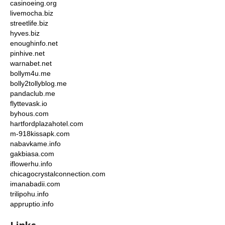
casinoeing.org
livemocha.biz
streetlife.biz
hyves.biz
enoughinfo.net
pinhive.net
warnabet.net
bollym4u.me
bolly2tollyblog.me
pandaclub.me
flyttevask.io
byhous.com
hartfordplazahotel.com
m-918kissapk.com
nabavkame.info
gakbiasa.com
iflowerhu.info
chicagocrystalconnection.com
imanabadii.com
trilipohu.info
appruptio.info