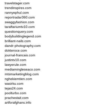
travelstager.com
trendinspires.com
rannyephul.com
reportradar360.com
swaggyfashion.com
taraftariumtv10.com
questionquery.com
bodybuildinglegend.com
brilliant-nails.com
dandr-photography.com
dokteroce.com
journal-francais.com
justintv10.com
lawyerule.com
mediamingleseaco.com
mtsmarketingblog.com
nghekiemtien.com
wasirku.com
tejas24.com
poolturbo.com
prachestait.com
artforafghans.info