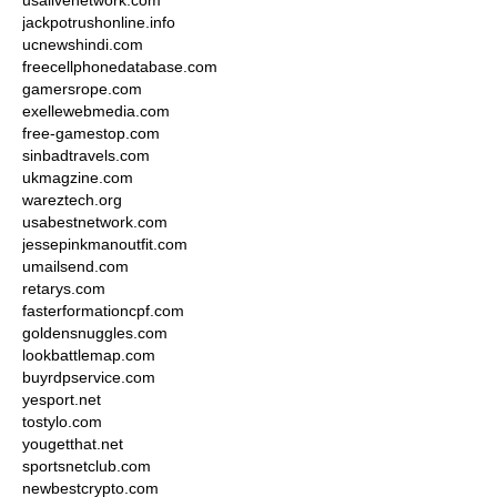
usalivenetwork.com
jackpotrushonline.info
ucnewshindi.com
freecellphonedatabase.com
gamersrope.com
exellewebmedia.com
free-gamestop.com
sinbadtravels.com
ukmagzine.com
wareztech.org
usabestnetwork.com
jessepinkmanoutfit.com
umailsend.com
retarys.com
fasterformationcpf.com
goldensnuggles.com
lookbattlemap.com
buyrdpservice.com
yesport.net
tostylo.com
yougetthat.net
sportsnetclub.com
newbestcrypto.com