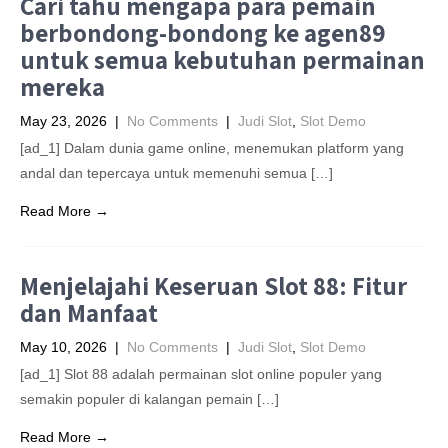
Cari tahu mengapa para pemain
berbondong-bondong ke agen89
untuk semua kebutuhan permainan
mereka
May 23, 2026
|
No Comments
|
Judi Slot
,
Slot Demo
[ad_1] Dalam dunia game online, menemukan platform yang
andal dan tepercaya untuk memenuhi semua […]
Read More →
Menjelajahi Keseruan Slot 88: Fitur
dan Manfaat
May 10, 2026
|
No Comments
|
Judi Slot
,
Slot Demo
[ad_1] Slot 88 adalah permainan slot online populer yang
semakin populer di kalangan pemain […]
Read More →