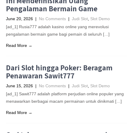
Ini Mendefinisikan Ulang
Pengalaman Bermain Game
June 20, 2026
|
No Comments
|
Judi Slot
,
Slot Demo
[ad_1] Rusia777 adalah kasino online yang merevolusi
pengalaman bermain game bagi pemain di seluruh […]
Read More →
Dari Slot hingga Poker: Beragam
Penawaran Sawit777
June 15, 2026
|
No Comments
|
Judi Slot
,
Slot Demo
[ad_1] Sawit777 adalah platform perjudian online populer yang
menawarkan berbagai macam permainan untuk dinikmati […]
Read More →