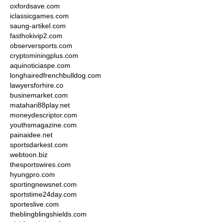
oxfordsave.com
iclassicgames.com
saung-artikel.com
fasthokivip2.com
observersports.com
cryptominingplus.com
aquinoticiaspe.com
longhairedfrenchbulldog.com
lawyersforhire.co
businemarket.com
matahari88play.net
moneydescriptor.com
youthsmagazine.com
painaidee.net
sportsdarkest.com
webtoon.biz
thesportswires.com
hyungpro.com
sportingnewsnet.com
sportstime24day.com
sporteslive.com
theblingblingshields.com