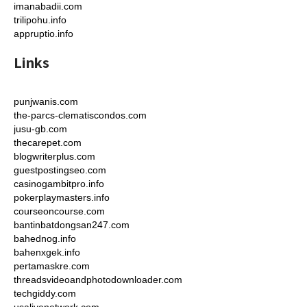
imanabadii.com
trilipohu.info
appruptio.info
Links
punjwanis.com
the-parcs-clematiscondos.com
jusu-gb.com
thecarepet.com
blogwriterplus.com
guestpostingseo.com
casinogambitpro.info
pokerplaymasters.info
courseoncourse.com
bantinbatdongsan247.com
bahednog.info
bahenxgek.info
pertamaskre.com
threadsvideoandphotodownloader.com
techgiddy.com