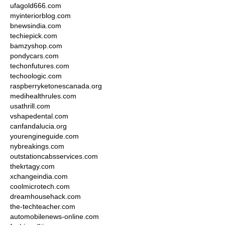
ufagold666.com
myinteriorblog.com
bnewsindia.com
techiepick.com
bamzyshop.com
pondycars.com
techonfutures.com
techoologic.com
raspberryketonescanada.org
medihealthrules.com
usathrill.com
vshapedental.com
canfandalucia.org
yourengineguide.com
nybreakings.com
outstationcabsservices.com
thekrtagy.com
xchangeindia.com
coolmicrotech.com
dreamhousehack.com
the-techteacher.com
automobilenews-online.com