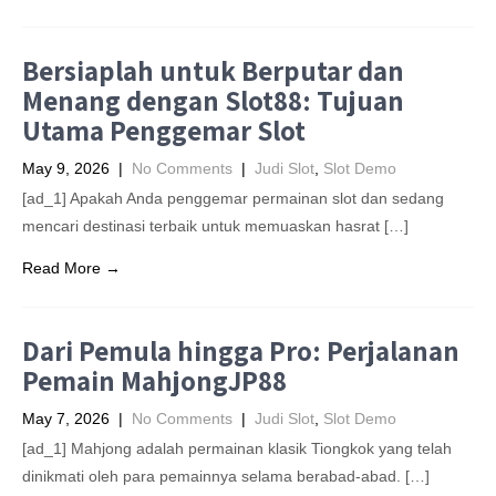
Bersiaplah untuk Berputar dan
Menang dengan Slot88: Tujuan
Utama Penggemar Slot
May 9, 2026
|
No Comments
|
Judi Slot
,
Slot Demo
[ad_1] Apakah Anda penggemar permainan slot dan sedang
mencari destinasi terbaik untuk memuaskan hasrat […]
Read More →
Dari Pemula hingga Pro: Perjalanan
Pemain MahjongJP88
May 7, 2026
|
No Comments
|
Judi Slot
,
Slot Demo
[ad_1] Mahjong adalah permainan klasik Tiongkok yang telah
dinikmati oleh para pemainnya selama berabad-abad. […]