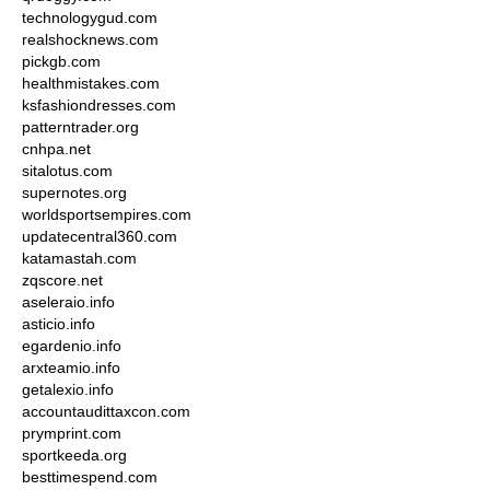
technologygud.com
realshocknews.com
pickgb.com
healthmistakes.com
ksfashiondresses.com
patterntrader.org
cnhpa.net
sitalotus.com
supernotes.org
worldsportsempires.com
updatecentral360.com
katamastah.com
zqscore.net
aseleraio.info
asticio.info
egardenio.info
arxteamio.info
getalexio.info
accountaudittaxcon.com
prymprint.com
sportkeeda.org
besttimespend.com