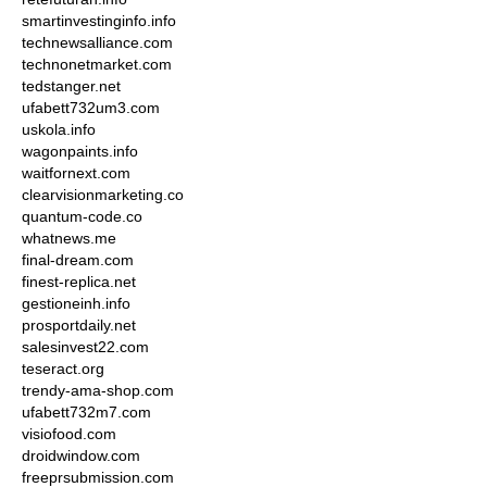
smartinvestinginfo.info
technewsalliance.com
technonetmarket.com
tedstanger.net
ufabett732um3.com
uskola.info
wagonpaints.info
waitfornext.com
clearvisionmarketing.co
quantum-code.co
whatnews.me
final-dream.com
finest-replica.net
gestioneinh.info
prosportdaily.net
salesinvest22.com
teseract.org
trendy-ama-shop.com
ufabett732m7.com
visiofood.com
droidwindow.com
freeprsubmission.com