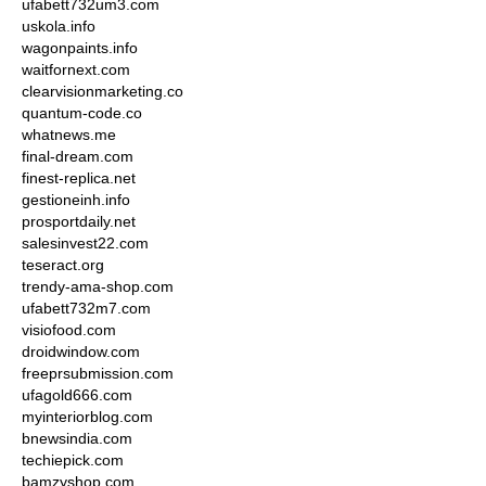
ufabett732um3.com
uskola.info
wagonpaints.info
waitfornext.com
clearvisionmarketing.co
quantum-code.co
whatnews.me
final-dream.com
finest-replica.net
gestioneinh.info
prosportdaily.net
salesinvest22.com
teseract.org
trendy-ama-shop.com
ufabett732m7.com
visiofood.com
droidwindow.com
freeprsubmission.com
ufagold666.com
myinteriorblog.com
bnewsindia.com
techiepick.com
bamzyshop.com