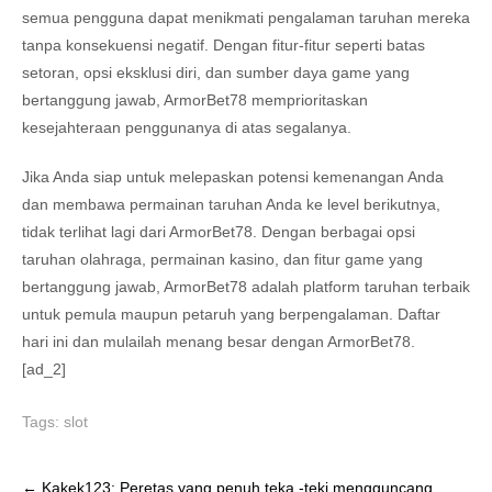
semua pengguna dapat menikmati pengalaman taruhan mereka
tanpa konsekuensi negatif. Dengan fitur-fitur seperti batas
setoran, opsi eksklusi diri, dan sumber daya game yang
bertanggung jawab, ArmorBet78 memprioritaskan
kesejahteraan penggunanya di atas segalanya.
Jika Anda siap untuk melepaskan potensi kemenangan Anda
dan membawa permainan taruhan Anda ke level berikutnya,
tidak terlihat lagi dari ArmorBet78. Dengan berbagai opsi
taruhan olahraga, permainan kasino, dan fitur game yang
bertanggung jawab, ArmorBet78 adalah platform taruhan terbaik
untuk pemula maupun petaruh yang berpengalaman. Daftar
hari ini dan mulailah menang besar dengan ArmorBet78.
[ad_2]
Tags:
slot
Post
←
Kakek123: Peretas yang penuh teka -teki mengguncang