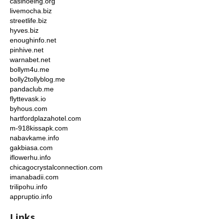
casinoeing.org
livemocha.biz
streetlife.biz
hyves.biz
enoughinfo.net
pinhive.net
warnabet.net
bollym4u.me
bolly2tollyblog.me
pandaclub.me
flyttevask.io
byhous.com
hartfordplazahotel.com
m-918kissapk.com
nabavkame.info
gakbiasa.com
iflowerhu.info
chicagocrystalconnection.com
imanabadii.com
trilipohu.info
appruptio.info
Links