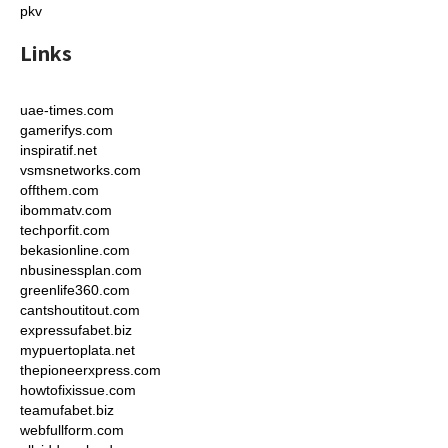
pkv
Links
uae-times.com
gamerifys.com
inspiratif.net
vsmsnetworks.com
offthem.com
ibommatv.com
techporfit.com
bekasionline.com
nbusinessplan.com
greenlife360.com
cantshoutitout.com
expressufabet.biz
mypuertoplata.net
thepioneerxpress.com
howtofixissue.com
teamufabet.biz
webfullform.com