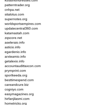
ksfashiondresses.com
patterntrader.org
cnhpa.net
sitalotus.com
supernotes.org
worldsportsempires.com
updatecentral360.com
katamastah.com
zqscore.net
aseleraio.info
asticio.info
egardenio.info
arxteamio.info
getalexio.info
accountaudittaxcon.com
prymprint.com
sportkeeda.org
besttimespend.com
careandcure.biz
cogniyo.com
easymagazines.org
hirfanjilasmi.com
hometricks.org