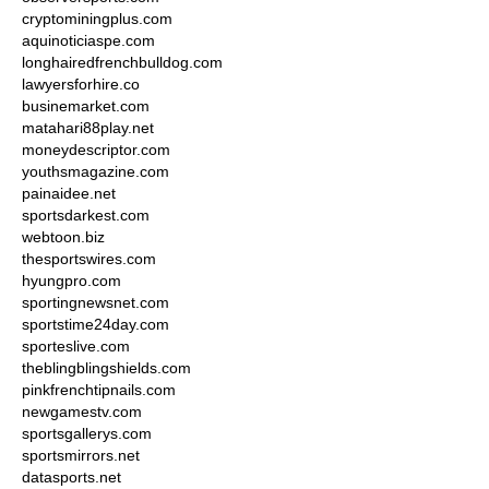
cryptominingplus.com
aquinoticiaspe.com
longhairedfrenchbulldog.com
lawyersforhire.co
businemarket.com
matahari88play.net
moneydescriptor.com
youthsmagazine.com
painaidee.net
sportsdarkest.com
webtoon.biz
thesportswires.com
hyungpro.com
sportingnewsnet.com
sportstime24day.com
sporteslive.com
theblingblingshields.com
pinkfrenchtipnails.com
newgamestv.com
sportsgallerys.com
sportsmirrors.net
datasports.net