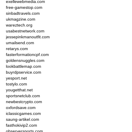
exellewebmedia.com
free-gamestop.com
sinbadtravels.com
ukmagzine.com
wareztech.org
usabestnetwork.com
jessepinkmanoutfit.com
umailsend.com
retarys.com
fasterformationcpf.com
goldensnuggles.com
lookbattlemap.com
buyrdpservice.com
yesport.net
tostylo.com
yougetthat.net
sportsnetclub.com
newbestcrypto.com
oxfordsave.com
iclassicgames.com
saung-artikel.com
fasthokivip2.com
observersports.com