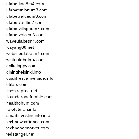
ufabetting8m4.com
ufabetunionum3.com
ufabetvalueum3.com
ufabetvaultm7.com
ufabetvillageum7.com
ufabetvoicem3.com
waveufabetm4.com
wayang88.net
websiteufabetm4.com
whiteufabetm4.com
anikalappy.com
dininghelsinki.info
duanfrescariverside.info
etilerx.com
finestreplica.net
flounderandfumble.com
healthohunt.com
retefuturah.info
smartinvestinginfo.info
technewsalliance.com
technonetmarket.com
tedstanger.net