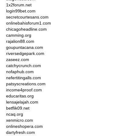
1x2forum.net
login99bet.com
secretcourtesans.com
onlinebahisforum1.com
chicagoheadline.com
camming.org
rajalion88.com
goupuntacana.com
riversedgepark.com
zaseez.com
catchycrunch.com
nofaphub.com
nefertitingalls.com
patsyscreations.com
income4proof.com
educaritas.org
lensajelajah.com
betflik09.net
ncaq.org
xenmicro.com
onlineshopera.com
dartyfresh.com