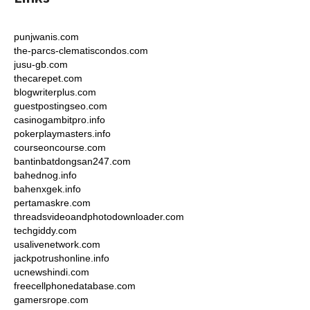
punjwanis.com
the-parcs-clematiscondos.com
jusu-gb.com
thecarepet.com
blogwriterplus.com
guestpostingseo.com
casinogambitpro.info
pokerplaymasters.info
courseoncourse.com
bantinbatdongsan247.com
bahednog.info
bahenxgek.info
pertamaskre.com
threadsvideoandphotodownloader.com
techgiddy.com
usalivenetwork.com
jackpotrushonline.info
ucnewshindi.com
freecellphonedatabase.com
gamersrope.com