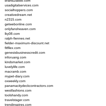
brand2lastio.com
usadigitalservices.com
socialhoppers.com
creativedream.net
n2315.com
getwebonline.com
onlyfansheaven.com
lky08.com
ralph-fiennes.net
fielder-maximum-discount.net
fitfllex.com
genesisbusinesscredit.com
inforuang.com
kindsmarket.com
luvelylife.com
macramb.com
mypet-diary.com
oxweekly.com
panamacitydeckcontractors.com
westfashions.com
toolshandy.com
travelstager.com
trendinspires.com