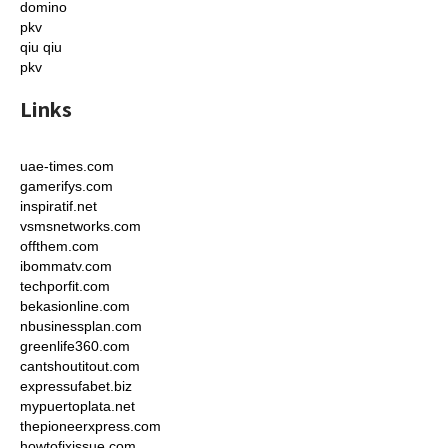
domino
pkv
qiu qiu
pkv
Links
uae-times.com
gamerifys.com
inspiratif.net
vsmsnetworks.com
offthem.com
ibommatv.com
techporfit.com
bekasionline.com
nbusinessplan.com
greenlife360.com
cantshoutitout.com
expressufabet.biz
mypuertoplata.net
thepioneerxpress.com
howtofixissue.com