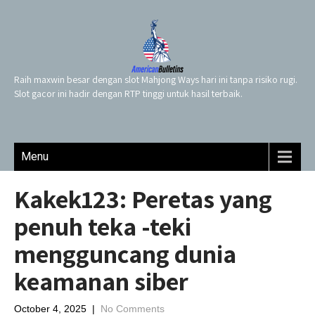
Raih maxwin besar dengan slot Mahjong Ways hari ini tanpa risiko rugi.
Slot gacor ini hadir dengan RTP tinggi untuk hasil terbaik.
Menu
Kakek123: Peretas yang
penuh teka -teki
mengguncang dunia
keamanan siber
October 4, 2025
|
No Comments