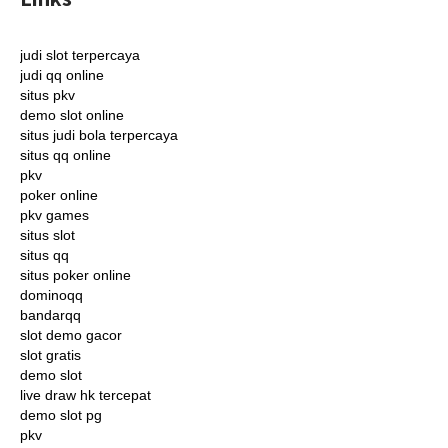
judi slot terpercaya
judi qq online
situs pkv
demo slot online
situs judi bola terpercaya
situs qq online
pkv
poker online
pkv games
situs slot
situs qq
situs poker online
dominoqq
bandarqq
slot demo gacor
slot gratis
demo slot
live draw hk tercepat
demo slot pg
pkv