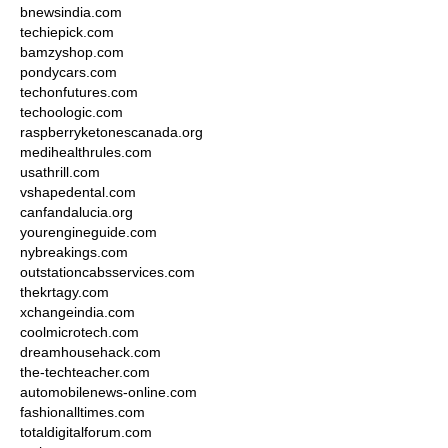
bnewsindia.com
techiepick.com
bamzyshop.com
pondycars.com
techonfutures.com
techoologic.com
raspberryketonescanada.org
medihealthrules.com
usathrill.com
vshapedental.com
canfandalucia.org
yourengineguide.com
nybreakings.com
outstationcabsservices.com
thekrtagy.com
xchangeindia.com
coolmicrotech.com
dreamhousehack.com
the-techteacher.com
automobilenews-online.com
fashionalltimes.com
totaldigitalforum.com