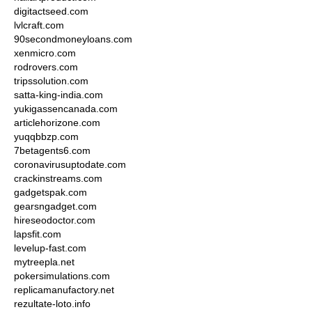
digitactseed.com
lvlcraft.com
90secondmoneyloans.com
xenmicro.com
rodrovers.com
tripssolution.com
satta-king-india.com
yukigassencanada.com
articlehorizone.com
yuqqbbzp.com
7betagents6.com
coronavirusuptodate.com
crackinstreams.com
gadgetspak.com
gearsngadget.com
hireseodoctor.com
lapsfit.com
levelup-fast.com
mytreepla.net
pokersimulations.com
replicamanufactory.net
rezultate-loto.info