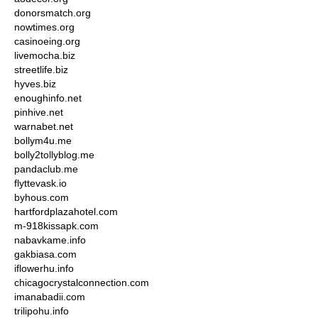
donorsmatch.org
nowtimes.org
casinoeing.org
livemocha.biz
streetlife.biz
hyves.biz
enoughinfo.net
pinhive.net
warnabet.net
bollym4u.me
bolly2tollyblog.me
pandaclub.me
flyttevask.io
byhous.com
hartfordplazahotel.com
m-918kissapk.com
nabavkame.info
gakbiasa.com
iflowerhu.info
chicagocrystalconnection.com
imanabadii.com
trilipohu.info