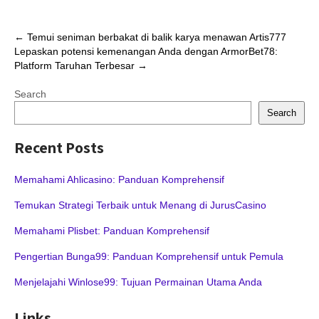
Post
←
Temui seniman berbakat di balik karya menawan Artis777
Lepaskan potensi kemenangan Anda dengan ArmorBet78:
navigation
Platform Taruhan Terbesar
→
Search
Search
Recent Posts
Memahami Ahlicasino: Panduan Komprehensif
Temukan Strategi Terbaik untuk Menang di JurusCasino
Memahami Plisbet: Panduan Komprehensif
Pengertian Bunga99: Panduan Komprehensif untuk Pemula
Menjelajahi Winlose99: Tujuan Permainan Utama Anda
Links