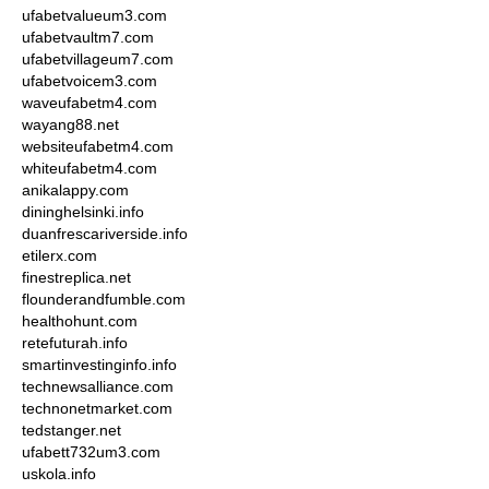
ufabetvalueum3.com
ufabetvaultm7.com
ufabetvillageum7.com
ufabetvoicem3.com
waveufabetm4.com
wayang88.net
websiteufabetm4.com
whiteufabetm4.com
anikalappy.com
dininghelsinki.info
duanfrescariverside.info
etilerx.com
finestreplica.net
flounderandfumble.com
healthohunt.com
retefuturah.info
smartinvestinginfo.info
technewsalliance.com
technonetmarket.com
tedstanger.net
ufabett732um3.com
uskola.info