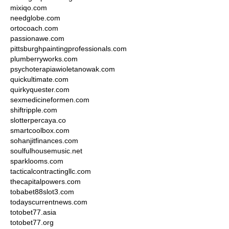
mixiqo.com
needglobe.com
ortocoach.com
passionawe.com
pittsburghpaintingprofessionals.com
plumberryworks.com
psychoterapiawioletanowak.com
quickultimate.com
quirkyquester.com
sexmedicineformen.com
shiftripple.com
slotterpercaya.co
smartcoolbox.com
sohanjitfinances.com
soulfulhousemusic.net
sparklooms.com
tacticalcontractingllc.com
thecapitalpowers.com
tobabet88slot3.com
todayscurrentnews.com
totobet77.asia
totobet77.org