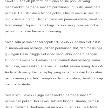
Sawit777 adalah platform perjudian online populer yang
menawarkan berbagai macam permainan untuk dinikmati para
pemain. Dari slot klasik hingga poker, situs ini memiliki sesuatu
untuk semua orang. Dengan beragam penawarannya, Sawit777
telah menjadi tujuan utama bagi mereka yang ingin mencoba
peruntungan dan bersenang-senang.
Salah satu permainan terpopuler di Sawit777 adalah slot. Situs
ini menawarkan berbagai pilihan permainan slot, dari mesin tiga
gulungan klasik hingga slot video yang lebih modern dengan
fitur bonus menarik. Pemain dapat memilih dari berbagai tema
dan gaya, memastikan ada sesuatu untuk semua orang. Apakah
Anda lebih menyukai gameplay yang sederhana dan lugas atau
pengalaman yang lebih kompleks dan mendalam, Sawit777 siap
membantu Anda.
Selain slot, Sawit777 juga menawarkan berbagai macam
permainan poker. Dari Texas Hold’em hingga Omaha, pemain
dapat menikmati berbagai varian poker di situs ini. Baik Anda