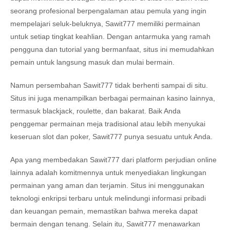
seorang profesional berpengalaman atau pemula yang ingin
mempelajari seluk-beluknya, Sawit777 memiliki permainan
untuk setiap tingkat keahlian. Dengan antarmuka yang ramah
pengguna dan tutorial yang bermanfaat, situs ini memudahkan
pemain untuk langsung masuk dan mulai bermain.
Namun persembahan Sawit777 tidak berhenti sampai di situ.
Situs ini juga menampilkan berbagai permainan kasino lainnya,
termasuk blackjack, roulette, dan bakarat. Baik Anda
penggemar permainan meja tradisional atau lebih menyukai
keseruan slot dan poker, Sawit777 punya sesuatu untuk Anda.
Apa yang membedakan Sawit777 dari platform perjudian online
lainnya adalah komitmennya untuk menyediakan lingkungan
permainan yang aman dan terjamin. Situs ini menggunakan
teknologi enkripsi terbaru untuk melindungi informasi pribadi
dan keuangan pemain, memastikan bahwa mereka dapat
bermain dengan tenang. Selain itu, Sawit777 menawarkan