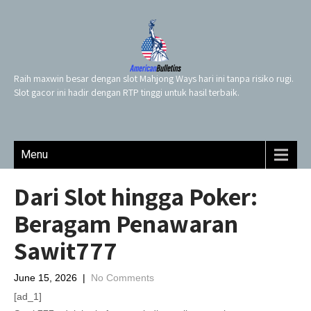
Raih maxwin besar dengan slot Mahjong Ways hari ini tanpa risiko rugi.
Slot gacor ini hadir dengan RTP tinggi untuk hasil terbaik.
Menu
Dari Slot hingga Poker:
Beragam Penawaran
Sawit777
June 15, 2026
|
No Comments
[ad_1]