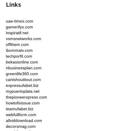
Links
uae-times.com
gamerifys.com
inspiratif.net
vsmsnetworks.com
offthem.com
ibommatv.com
techporfit.com
bekasionline.com
nbusinessplan.com
greenlife360.com
cantshoutitout.com
expressufabet.biz
mypuertoplata.net
thepioneerxpress.com
howtofixissue.com
teamufabet.biz
webfullform.com
allviddownload.com
decorsmag.com