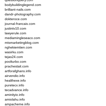
questionquery.com
bodybuildinglegend.com
brilliant-nails.com
dandr-photography.com
dokteroce.com
journal-francais.com
justintv10.com
lawyerule.com
mediamingleseaco.com
mtsmarketingblog.com
nghekiemtien.com
wasirku.com
tejas24.com
poolturbo.com
prachestait.com
artforafghans.info
airvendio.info
healthexe.info
puretecx.info
tecadvance.info
aminityio.info
amiolahu.info
ampacheme.info