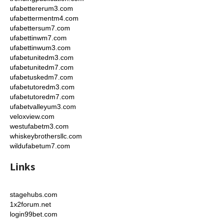
ufabettererum3.com
ufabettermentm4.com
ufabettersum7.com
ufabettinwm7.com
ufabettinwum3.com
ufabetunitedm3.com
ufabetunitedm7.com
ufabetuskedm7.com
ufabetutoredm3.com
ufabetutoredm7.com
ufabetvalleyum3.com
veloxview.com
westufabetm3.com
whiskeybrothersllc.com
wildufabetum7.com
Links
stagehubs.com
1x2forum.net
login99bet.com