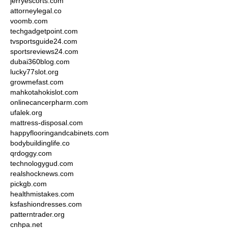
jerryescorts.com
attorneylegal.co
voomb.com
techgadgetpoint.com
tvsportsguide24.com
sportsreviews24.com
dubai360blog.com
lucky77slot.org
growmefast.com
mahkotahokislot.com
onlinecancerpharm.com
ufalek.org
mattress-disposal.com
happyflooringandcabinets.com
bodybuildinglife.co
qrdoggy.com
technologygud.com
realshocknews.com
pickgb.com
healthmistakes.com
ksfashiondresses.com
patterntrader.org
cnhpa.net