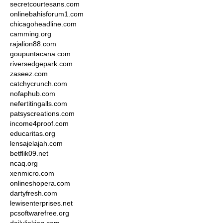
secretcourtesans.com
onlinebahisforum1.com
chicagoheadline.com
camming.org
rajalion88.com
goupuntacana.com
riversedgepark.com
zaseez.com
catchycrunch.com
nofaphub.com
nefertitingalls.com
patsyscreations.com
income4proof.com
educaritas.org
lensajelajah.com
betflik09.net
ncaq.org
xenmicro.com
onlineshopera.com
dartyfresh.com
lewisenterprises.net
pcsoftwarefree.org