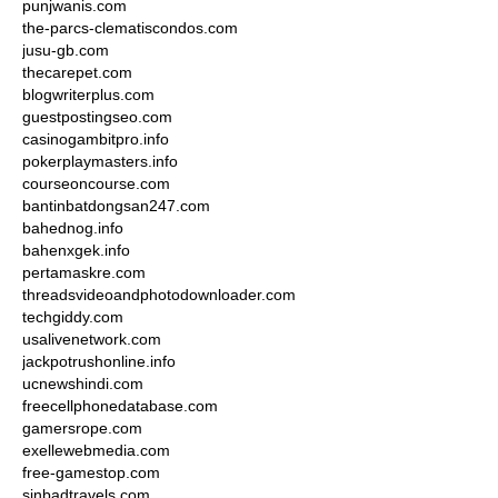
punjwanis.com
the-parcs-clematiscondos.com
jusu-gb.com
thecarepet.com
blogwriterplus.com
guestpostingseo.com
casinogambitpro.info
pokerplaymasters.info
courseoncourse.com
bantinbatdongsan247.com
bahednog.info
bahenxgek.info
pertamaskre.com
threadsvideoandphotodownloader.com
techgiddy.com
usalivenetwork.com
jackpotrushonline.info
ucnewshindi.com
freecellphonedatabase.com
gamersrope.com
exellewebmedia.com
free-gamestop.com
sinbadtravels.com