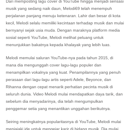
Dari memposting lagu cover di YouTube hingga menjadi sensasi
musik yang sedang naik daun, Melodi69 telah menempuh
perjalanan panjang menuju ketenaran. Lahir dan besar di kota
kecil, Melodi selalu memiliki kecintaan terhadap musik dan mulai
bernyanyi sejak usia muda. Dengan maraknya platform media
sosial seperti YouTube, Melodi melihat peluang untuk
menunjukkan bakatnya kepada khalayak yang lebih luas.
Melodi memulai saluran YouTube-nya pada tahun 2015, di
mana dia mengunggah cover lagu-lagu populer dan
menampilkan vokalnya yang kuat. Penampilannya yang penuh
perasaan dari lagu-lagu artis seperti Adele, Beyonce, dan
Rihanna dengan cepat menarik perhatian pecinta musik di
seluruh dunia. Video Melodi mulai mendapatkan daya tarik, dan
sebelum dia menyadarinya, dia telah mengumpulkan
penggemar setia yang menantikan unggahan berikutnya.
Seiring meningkatnya popularitasnya di YouTube, Melodi mulai
menjajaki ide untuk mengejar karir di bidang musik. Dia mulai