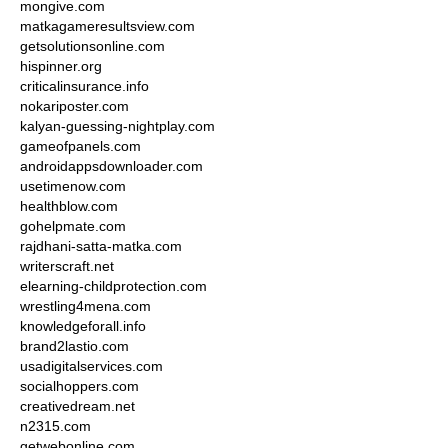
mongive.com
matkagameresultsview.com
getsolutionsonline.com
hispinner.org
criticalinsurance.info
nokariposter.com
kalyan-guessing-nightplay.com
gameofpanels.com
androidappsdownloader.com
usetimenow.com
healthblow.com
gohelpmate.com
rajdhani-satta-matka.com
writerscraft.net
elearning-childprotection.com
wrestling4mena.com
knowledgeforall.info
brand2lastio.com
usadigitalservices.com
socialhoppers.com
creativedream.net
n2315.com
getwebonline.com