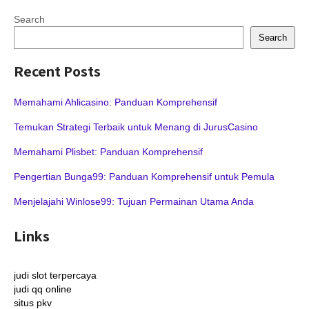
Search
Search
Recent Posts
Memahami Ahlicasino: Panduan Komprehensif
Temukan Strategi Terbaik untuk Menang di JurusCasino
Memahami Plisbet: Panduan Komprehensif
Pengertian Bunga99: Panduan Komprehensif untuk Pemula
Menjelajahi Winlose99: Tujuan Permainan Utama Anda
Links
judi slot terpercaya
judi qq online
situs pkv