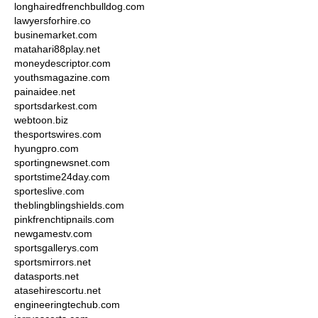
longhairedfrenchbulldog.com
lawyersforhire.co
businemarket.com
matahari88play.net
moneydescriptor.com
youthsmagazine.com
painaidee.net
sportsdarkest.com
webtoon.biz
thesportswires.com
hyungpro.com
sportingnewsnet.com
sportstime24day.com
sporteslive.com
theblingblingshields.com
pinkfrenchtipnails.com
newgamestv.com
sportsgallerys.com
sportsmirrors.net
datasports.net
atasehirescortu.net
engineeringtechub.com