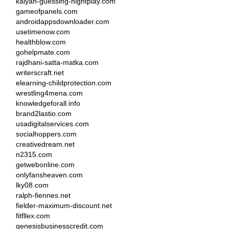
kalyan-guessing-nightplay.com
gameofpanels.com
androidappsdownloader.com
usetimenow.com
healthblow.com
gohelpmate.com
rajdhani-satta-matka.com
writerscraft.net
elearning-childprotection.com
wrestling4mena.com
knowledgeforall.info
brand2lastio.com
usadigitalservices.com
socialhoppers.com
creativedream.net
n2315.com
getwebonline.com
onlyfansheaven.com
lky08.com
ralph-fiennes.net
fielder-maximum-discount.net
fitfllex.com
genesisbusinesscredit.com