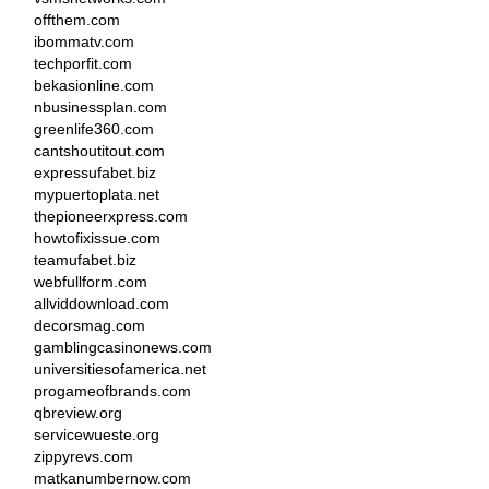
offthem.com
ibommatv.com
techporfit.com
bekasionline.com
nbusinessplan.com
greenlife360.com
cantshoutitout.com
expressufabet.biz
mypuertoplata.net
thepioneerxpress.com
howtofixissue.com
teamufabet.biz
webfullform.com
allviddownload.com
decorsmag.com
gamblingcasinonews.com
universitiesofamerica.net
progameofbrands.com
qbreview.org
servicewueste.org
zippyrevs.com
matkanumbernow.com