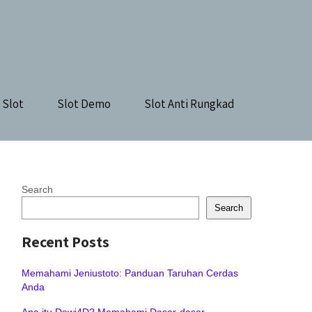
 Slot
Slot Demo
Slot Anti Rungkad
Search
Search
Recent Posts
Memahami Jeniustoto: Panduan Taruhan Cerdas
Anda