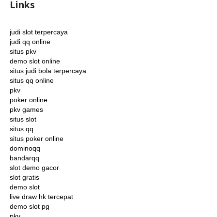
Links
judi slot terpercaya
judi qq online
situs pkv
demo slot online
situs judi bola terpercaya
situs qq online
pkv
poker online
pkv games
situs slot
situs qq
situs poker online
dominoqq
bandarqq
slot demo gacor
slot gratis
demo slot
live draw hk tercepat
demo slot pg
pkv