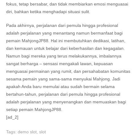
fokus, tetap bersabar, dan tidak membiarkan emosi menguasai
diri, bahkan ketika menghadapi situasi sulit.
Pada akhirnya, perjalanan dari pemula hingga profesional
adalah perjalanan yang menantang namun bermanfaat bagi
pemain MahjongJP88. Hal ini membutuhkan dedikasi, latihan,
dan kemauan untuk belajar dari keberhasilan dan kegagalan.
Namun bagi mereka yang terus melakukannya, imbalannya
sangat berharga – sensasi mengakali lawan, kepuasan
menguasai permainan yang rumit, dan persahabatan komunitas
sesama pemain yang sama-sama menyukai Mahjong. Jadi
apakah Anda baru memulai atau sudah bermain selama
bertahun-tahun, perjalanan dari pemula hingga profesional
adalah perjalanan yang menyenangkan dan memuaskan bagi
setiap pemain MahjongJP88.
[ad_2]
Tags:
demo slot
,
slot