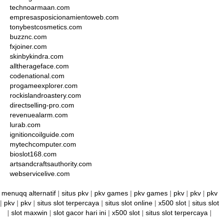
technoarmaan.com
empresasposicionamientoweb.com
tonybestcosmetics.com
buzznc.com
fxjoiner.com
skinbykindra.com
alltherageface.com
codenational.com
progameexplorer.com
rockislandroastery.com
directselling-pro.com
revenuealarm.com
lurab.com
ignitioncoilguide.com
mytechcomputer.com
bioslot168.com
artsandcraftsauthority.com
webservicelive.com
menuqq alternatif
|
situs pkv
|
pkv games
|
pkv games
|
pkv
|
pkv
|
pkv
|
pkv
|
pkv
|
situs slot terpercaya
|
situs slot online
|
x500 slot
|
situs slot
|
slot maxwin
|
slot gacor hari ini
|
x500 slot
|
situs slot terpercaya
|