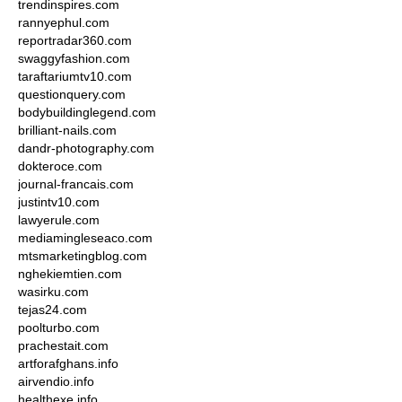
trendinspires.com
rannyephul.com
reportradar360.com
swaggyfashion.com
taraftariumtv10.com
questionquery.com
bodybuildinglegend.com
brilliant-nails.com
dandr-photography.com
dokteroce.com
journal-francais.com
justintv10.com
lawyerule.com
mediamingleseaco.com
mtsmarketingblog.com
nghekiemtien.com
wasirku.com
tejas24.com
poolturbo.com
prachestait.com
artforafghans.info
airvendio.info
healthexe.info