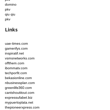
domino
pkv
qiu qiu
pkv
Links
uae-times.com
gamerifys.com
inspiratif.net
vsmsnetworks.com
offthem.com
ibommatv.com
techporfit.com
bekasionline.com
nbusinessplan.com
greenlife360.com
cantshoutitout.com
expressufabet.biz
mypuertoplata.net
thepioneerxpress.com