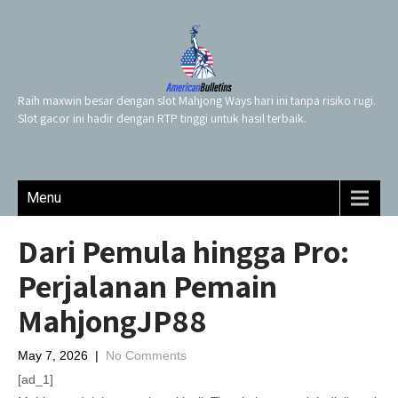
Raih maxwin besar dengan slot Mahjong Ways hari ini tanpa risiko rugi.
Slot gacor ini hadir dengan RTP tinggi untuk hasil terbaik.
Menu
Dari Pemula hingga Pro:
Perjalanan Pemain
MahjongJP88
May 7, 2026
|
No Comments
[ad_1]