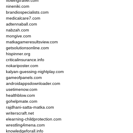
flowingtravel.com
nineniki.com
brandiospecialists.com
medicalcare7.com
adtennaball.com
nabzah.com
mongive.com
matkagameresultsview.com
getsolutionsonline.com
hispinner.org
criticalinsurance.info
nokariposter.com
kalyan-guessing-nightplay.com
gameofpanels.com
androidappsdownloader.com
usetimenow.com
healthblow.com
gohelpmate.com
rajdhani-satta-matka.com
writerscraft.net
elearning-childprotection.com
wrestling4mena.com
knowledgeforall.info