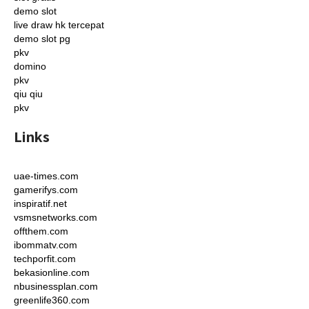
demo slot
live draw hk tercepat
demo slot pg
pkv
domino
pkv
qiu qiu
pkv
Links
uae-times.com
gamerifys.com
inspiratif.net
vsmsnetworks.com
offthem.com
ibommatv.com
techporfit.com
bekasionline.com
nbusinessplan.com
greenlife360.com