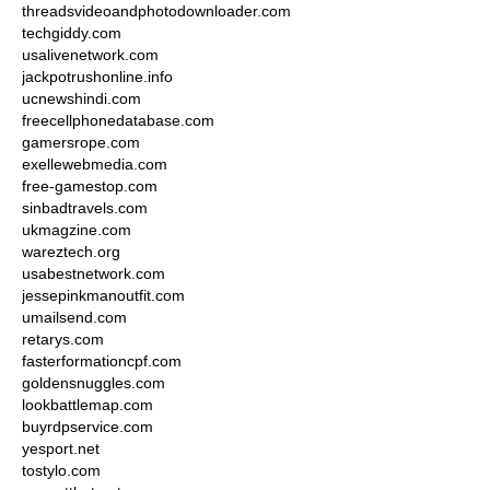
threadsvideoandphotodownloader.com
techgiddy.com
usalivenetwork.com
jackpotrushonline.info
ucnewshindi.com
freecellphonedatabase.com
gamersrope.com
exellewebmedia.com
free-gamestop.com
sinbadtravels.com
ukmagzine.com
wareztech.org
usabestnetwork.com
jessepinkmanoutfit.com
umailsend.com
retarys.com
fasterformationcpf.com
goldensnuggles.com
lookbattlemap.com
buyrdpservice.com
yesport.net
tostylo.com