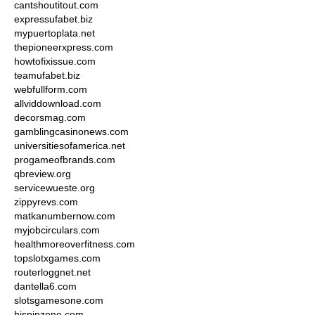
cantshoutitout.com
expressufabet.biz
mypuertoplata.net
thepioneerxpress.com
howtofixissue.com
teamufabet.biz
webfullform.com
allviddownload.com
decorsmag.com
gamblingcasinonews.com
universitiesofamerica.net
progameofbrands.com
qbreview.org
servicewueste.org
zippyrevs.com
matkanumbernow.com
myjobcirculars.com
healthmoreoverfitness.com
topslotxgames.com
routerloggnet.net
dantella6.com
slotsgamesone.com
hispinzone.com