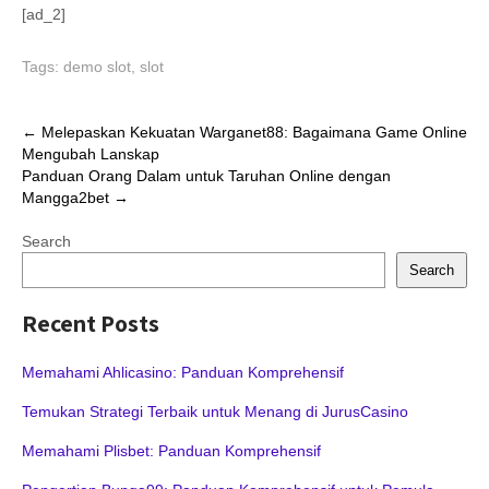
[ad_2]
Tags:
demo slot
,
slot
Post
←
Melepaskan Kekuatan Warganet88: Bagaimana Game Online
Mengubah Lanskap
navigation
Panduan Orang Dalam untuk Taruhan Online dengan
Mangga2bet
→
Search
Search
Recent Posts
Memahami Ahlicasino: Panduan Komprehensif
Temukan Strategi Terbaik untuk Menang di JurusCasino
Memahami Plisbet: Panduan Komprehensif