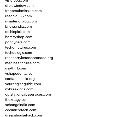
visiofood.com
droidwindow.com
freeprsubmission.com
ufagold666.com
myinteriorblog.com
bnewsindia.com
techiepick.com
bamzyshop.com
pondycars.com
techonfutures.com
techoologic.com
raspberryketonescanada.org
medihealthrules.com
usathrill.com
vshapedental.com
canfandalucia.org
yourengineguide.com
nybreakings.com
outstationcabsservices.com
thekrtagy.com
xchangeindia.com
coolmicrotech.com
dreamhousehack.com