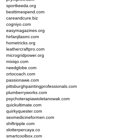
sportkeeda.org
besttimespend.com
careandcure.biz
cogniyo.com
easymagazines.org
hirfanjilasmi.com
hometricks.org
leathercraftpro.com
microgridpower.org
mixiqo.com
needglobe.com
ortocoach.com
passionawe.com
pittsburghpaintingprofessionals.com
plumberryworks.com
psychoterapiawioletanowak.com
quickultimate.com
quirkyquester.com
sexmedicineformen.com
shiftripple.com
slotterpercaya.co
smartcoolbox.com