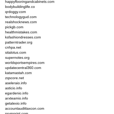
happyflooringandcabinets.com
bodybuildinglife.co
qrdoggy.com
technologygud.com
realshocknews.com
pickgb.com
healthmistakes.com
ksfashiondresses.com
patterntrader.org
cnhpa.net
sitalotus.com
supernotes.org
worldsportsempires.com
updatecentral360.com
katamastah.com
zqscore.net
aseleraio.info
asticio.info
egardenio.info
arxteamio.info
getalexio.info
accountaudittaxcon.com
prymprint.com