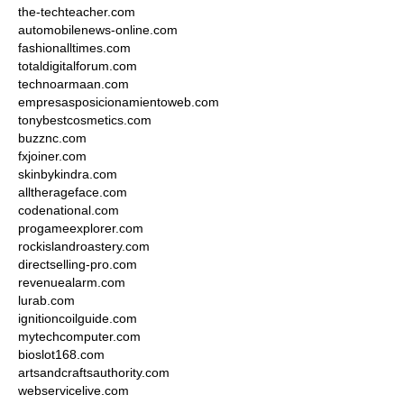
the-techteacher.com
automobilenews-online.com
fashionalltimes.com
totaldigitalforum.com
technoarmaan.com
empresasposicionamientoweb.com
tonybestcosmetics.com
buzznc.com
fxjoiner.com
skinbykindra.com
alltherageface.com
codenational.com
progameexplorer.com
rockislandroastery.com
directselling-pro.com
revenuealarm.com
lurab.com
ignitioncoilguide.com
mytechcomputer.com
bioslot168.com
artsandcraftsauthority.com
webservicelive.com