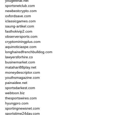
yougetthat.net
sportsnetclub.com
newbestcrypto.com
oxfordsave.com
iclassicgames.com
saung-artikel.com
fasthokivip2.com
observersports.com
cryptominingplus.com
aquinoticiaspe.com
longhairedfrenchbulldog.com
lawyersforhire.co
businemarket.com
matahari88play.net
moneydescriptor.com
youthsmagazine.com
painaidee.net
sportsdarkest.com
webtoon.biz
thesportswires.com
hyungpro.com
sportingnewsnet.com
sportstime24day.com