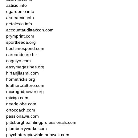
asticio.info
egardenio.info
arxteamio.info
getalexio.info
accountaudittaxcon.com
prymprint.com
sportkeeda.org
besttimespend.com
careandcure.biz
cogniyo.com
easymagazines.org
hirfanjilasmi.com
hometricks.org
leathercraftpro.com
microgridpower.org
mixiqo.com
needglobe.com
ortocoach.com
passionawe.com
pittsburghpaintingprofessionals.com
plumberryworks.com
psychoterapiawioletanowak.com