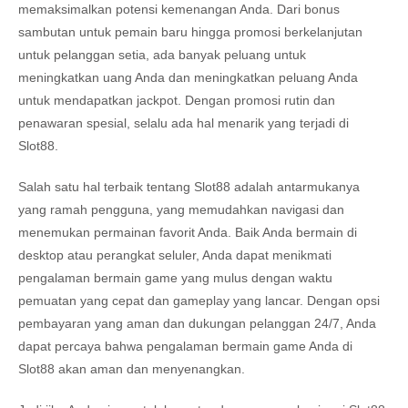
memaksimalkan potensi kemenangan Anda. Dari bonus
sambutan untuk pemain baru hingga promosi berkelanjutan
untuk pelanggan setia, ada banyak peluang untuk
meningkatkan uang Anda dan meningkatkan peluang Anda
untuk mendapatkan jackpot. Dengan promosi rutin dan
penawaran spesial, selalu ada hal menarik yang terjadi di
Slot88.
Salah satu hal terbaik tentang Slot88 adalah antarmukanya
yang ramah pengguna, yang memudahkan navigasi dan
menemukan permainan favorit Anda. Baik Anda bermain di
desktop atau perangkat seluler, Anda dapat menikmati
pengalaman bermain game yang mulus dengan waktu
pemuatan yang cepat dan gameplay yang lancar. Dengan opsi
pembayaran yang aman dan dukungan pelanggan 24/7, Anda
dapat percaya bahwa pengalaman bermain game Anda di
Slot88 akan aman dan menyenangkan.