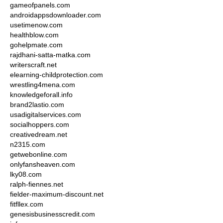
gameofpanels.com
androidappsdownloader.com
usetimenow.com
healthblow.com
gohelpmate.com
rajdhani-satta-matka.com
writerscraft.net
elearning-childprotection.com
wrestling4mena.com
knowledgeforall.info
brand2lastio.com
usadigitalservices.com
socialhoppers.com
creativedream.net
n2315.com
getwebonline.com
onlyfansheaven.com
lky08.com
ralph-fiennes.net
fielder-maximum-discount.net
fitfllex.com
genesisbusinesscredit.com