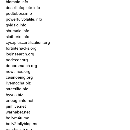
blomaio.info
dosellinfoplete.info
podtubeio.info
powerfulvolatile.info
qvidsio.info
shumaio.info
slotherio.info
cysapluscertification.org
fortnitehacks.org
loginsearch.org
aodecor.org
donorsmatch.org
nowtimes.org
casinoeing.org
livemocha.biz
streetlife.biz
hyves.biz
enoughinfo.net
pinhive.net
warnabet.net
bollym4u.me
bolly2tollyblog.me
pandaclub.me