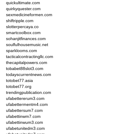
quickultimate.com
quirkyquester.com
sexmedicineformen.com
shiftripple.com
slotterpercaya.co
smartcoolbox.com
sohanjitfinances.com
soulfulhousemusic.net
sparklooms.com
tacticalcontractingllc.com
thecapitalpowers.com
tobabet88slot3.com
todayscurrentnews.com
totobet77.asia
totobet77.org
trendingpublication.com
ufabettererum3.com
ufabettermentm4.com
ufabettersum7.com
ufabettinwm7.com
ufabettinwum3.com
ufabetunitedm3.com