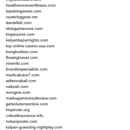
healthmoreoverfitness.com
topslotxgames.com
routerloggnet.net
dantella6.com
slotsgamesone.com
hispinzone.com
kalyanbazarnights.com
top-online-casino-usa.com
honghuidoor.com
flowingtravel.com
nineniki.com
brandiospecialists.com
medicalcare7.com
adtennaball.com
nabzah.com
mongive.com
matkagameresultsview.com
getsolutionsonline.com
hispinner.org
criticalinsurance.info
nokariposter.com
kalyan-guessing-nightplay.com