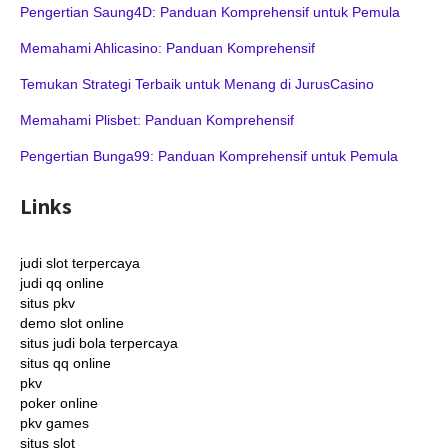
Pengertian Saung4D: Panduan Komprehensif untuk Pemula
Memahami Ahlicasino: Panduan Komprehensif
Temukan Strategi Terbaik untuk Menang di JurusCasino
Memahami Plisbet: Panduan Komprehensif
Pengertian Bunga99: Panduan Komprehensif untuk Pemula
Links
judi slot terpercaya
judi qq online
situs pkv
demo slot online
situs judi bola terpercaya
situs qq online
pkv
poker online
pkv games
situs slot