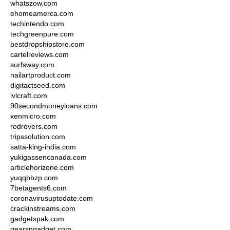
whatszow.com
ehomeamerca.com
techintendo.com
techgreenpure.com
bestdropshipstore.com
cartelreviews.com
surfsway.com
nailartproduct.com
digitactseed.com
lvlcraft.com
90secondmoneyloans.com
xenmicro.com
rodrovers.com
tripssolution.com
satta-king-india.com
yukigassencanada.com
articlehorizone.com
yuqqbbzp.com
7betagents6.com
coronavirusuptodate.com
crackinstreams.com
gadgetspak.com
gearsngadget.com