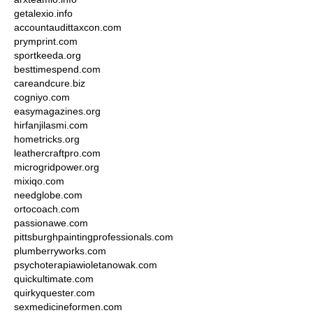
getalexio.info
accountaudittaxcon.com
prymprint.com
sportkeeda.org
besttimespend.com
careandcure.biz
cogniyo.com
easymagazines.org
hirfanjilasmi.com
hometricks.org
leathercraftpro.com
microgridpower.org
mixiqo.com
needglobe.com
ortocoach.com
passionawe.com
pittsburghpaintingprofessionals.com
plumberryworks.com
psychoterapiawioletanowak.com
quickultimate.com
quirkyquester.com
sexmedicineformen.com