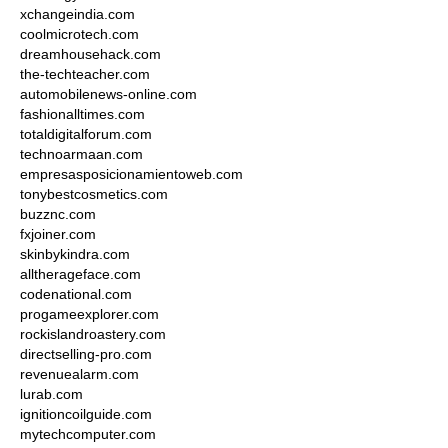
xchangeindia.com
coolmicrotech.com
dreamhousehack.com
the-techteacher.com
automobilenews-online.com
fashionalltimes.com
totaldigitalforum.com
technoarmaan.com
empresasposicionamientoweb.com
tonybestcosmetics.com
buzznc.com
fxjoiner.com
skinbykindra.com
alltherageface.com
codenational.com
progameexplorer.com
rockislandroastery.com
directselling-pro.com
revenuealarm.com
lurab.com
ignitioncoilguide.com
mytechcomputer.com