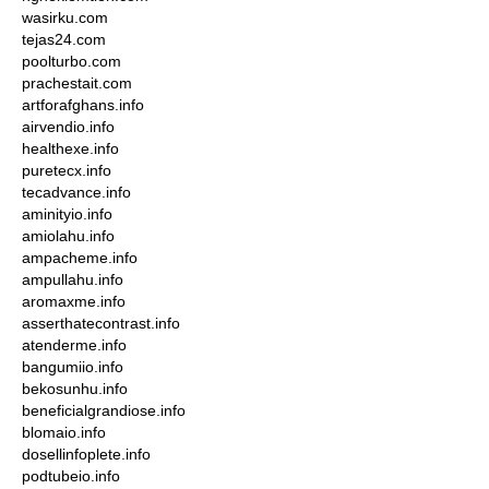
wasirku.com
tejas24.com
poolturbo.com
prachestait.com
artforafghans.info
airvendio.info
healthexe.info
puretecx.info
tecadvance.info
aminityio.info
amiolahu.info
ampacheme.info
ampullahu.info
aromaxme.info
asserthatecontrast.info
atenderme.info
bangumiio.info
bekosunhu.info
beneficialgrandiose.info
blomaio.info
dosellinfoplete.info
podtubeio.info