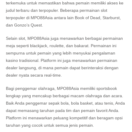
terkemuka untuk memastikan bahwa pemain memiliki akses ke
judul terbaru dan terpopuler. Beberapa permainan slot
terpopuler di MPO88Asia antara lain Book of Dead, Starburst,
dan Gonzo’s Quest.
Selain slot, MPO88Asia juga menawarkan berbagai permainan
meja seperti blackjack, roulette, dan bakarat. Permainan ini
sempurna untuk pemain yang lebih menyukai pengalaman
kasino tradisional. Platform ini juga menawarkan permainan
dealer langsung, di mana pemain dapat berinteraksi dengan
dealer nyata secara real-time.
Bagi penggemar olahraga, MPO88Asia memiliki sportsbook
lengkap yang mencakup berbagai macam olahraga dan acara.
Baik Anda penggemar sepak bola, bola basket, atau tenis, Anda
dapat memasang taruhan pada tim dan pemain favorit Anda.
Platform ini menawarkan peluang kompetitif dan beragam opsi
taruhan yang cocok untuk semua jenis pemain.