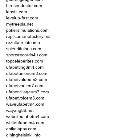
hireseodoctor.com
lapsfit.com
levelup-fast.com
mytreepla.net
pokersimulations.com
replicamanufactory.net
rezultate-loto.info
splendifulous.com
sportsrecords4u.com
topceleberites.com
ufabetting8m4.com
ufabetunionum3.com
ufabetvalueum3.com
ufabetvaultm7.com
ufabetvillageum7.com
ufabetvoicem3.com
waveufabetm4.com
wayang88.net
websiteufabetm4.com
whiteufabetm4.com
anikalappy.com
dininghelsinki.info