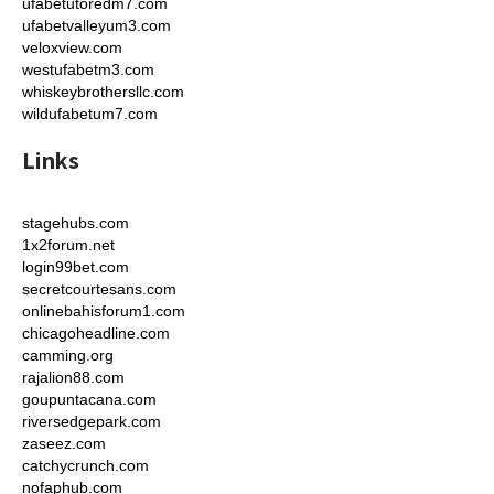
ufabetutoredm7.com
ufabetvalleyum3.com
veloxview.com
westufabetm3.com
whiskeybrothersllc.com
wildufabetum7.com
Links
stagehubs.com
1x2forum.net
login99bet.com
secretcourtesans.com
onlinebahisforum1.com
chicagoheadline.com
camming.org
rajalion88.com
goupuntacana.com
riversedgepark.com
zaseez.com
catchycrunch.com
nofaphub.com