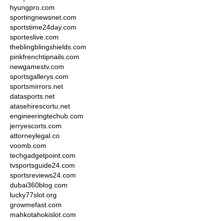
hyungpro.com
sportingnewsnet.com
sportstime24day.com
sporteslive.com
theblingblingshields.com
pinkfrenchtipnails.com
newgamestv.com
sportsgallerys.com
sportsmirrors.net
datasports.net
atasehirescortu.net
engineeringtechub.com
jerryescorts.com
attorneylegal.co
voomb.com
techgadgetpoint.com
tvsportsguide24.com
sportsreviews24.com
dubai360blog.com
lucky77slot.org
growmefast.com
mahkotahokislot.com