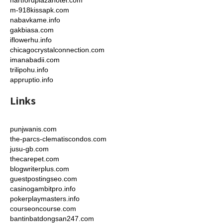
hartfordplazahotel.com
m-918kissapk.com
nabavkame.info
gakbiasa.com
iflowerhu.info
chicagocrystalconnection.com
imanabadii.com
trilipohu.info
appruptio.info
Links
punjwanis.com
the-parcs-clematiscondos.com
jusu-gb.com
thecarepet.com
blogwriterplus.com
guestpostingseo.com
casinogambitpro.info
pokerplaymasters.info
courseoncourse.com
bantinbatdongsan247.com