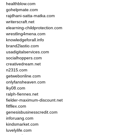
healthblow.com
gohelpmate.com
rajdhani-satta-matka.com
writerscraft.net
elearning-childprotection.com
wrestling4mena.com
knowledgeforall.info
brand2lastio.com
usadigitalservices.com
socialhoppers.com
creativedream.net
n2315.com
getwebonline.com
onlyfansheaven.com
lky08.com
ralph-fiennes.net
fielder-maximum-discount.net
fitfllex.com
genesisbusinesscredit.com
inforuang.com
kindsmarket.com
luvelylife.com