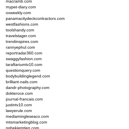
macramb.com
mypet-diary.com
oxweekly.com
panamacitydeckcontractors.com
westfashions.com
toolshandy.com
travelstager.com
trendinspires.com
rannyephul.com
reportradar360.com
swaggyfashion.com
taraftariumtv10.com
questionquery.com
bodybuildinglegend.com
brilliant-nails.com
dandr-photography.com
dokteroce.com
journal-francais.com
justintv10.com
lawyerule.com
mediamingleseaco.com
mtsmarketingblog.com
nghekiemtien.com