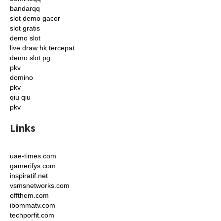
bandarqq
slot demo gacor
slot gratis
demo slot
live draw hk tercepat
demo slot pg
pkv
domino
pkv
qiu qiu
pkv
Links
uae-times.com
gamerifys.com
inspiratif.net
vsmsnetworks.com
offthem.com
ibommatv.com
techporfit.com