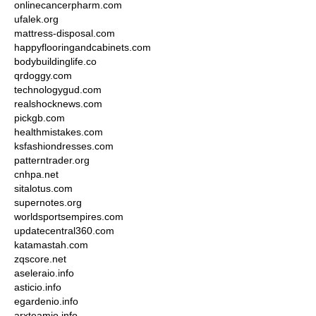
onlinecancerpharm.com
ufalek.org
mattress-disposal.com
happyflooringandcabinets.com
bodybuildinglife.co
qrdoggy.com
technologygud.com
realshocknews.com
pickgb.com
healthmistakes.com
ksfashiondresses.com
patterntrader.org
cnhpa.net
sitalotus.com
supernotes.org
worldsportsempires.com
updatecentral360.com
katamastah.com
zqscore.net
aseleraio.info
asticio.info
egardenio.info
arxteamio.info