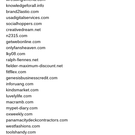
knowledgeforall.info
brand2lastio.com
usadigitalservices.com
socialhoppers.com
creativedream.net
n2315.com
getwebonline.com
onlyfansheaven.com
lky08.com
ralph-fiennes.net
fielder-maximum-discount.net
fitfllex.com
genesisbusinesscredit.com
inforuang.com
kindsmarket.com
luvelylife.com
macramb.com
mypet-diary.com
oxweekly.com
panamacitydeckcontractors.com
westfashions.com
toolshandy.com