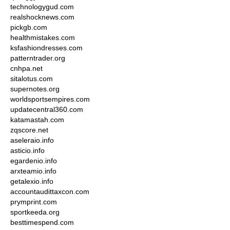
technologygud.com
realshocknews.com
pickgb.com
healthmistakes.com
ksfashiondresses.com
patterntrader.org
cnhpa.net
sitalotus.com
supernotes.org
worldsportsempires.com
updatecentral360.com
katamastah.com
zqscore.net
aseleraio.info
asticio.info
egardenio.info
arxteamio.info
getalexio.info
accountaudittaxcon.com
prymprint.com
sportkeeda.org
besttimespend.com