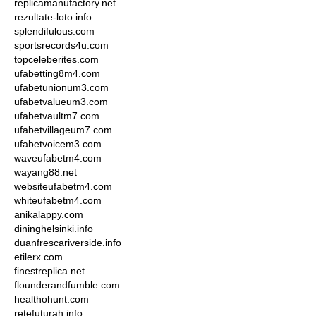
replicamanufactory.net
rezultate-loto.info
splendifulous.com
sportsrecords4u.com
topceleberites.com
ufabetting8m4.com
ufabetunionum3.com
ufabetvalueum3.com
ufabetvaultm7.com
ufabetvillageum7.com
ufabetvoicem3.com
waveufabetm4.com
wayang88.net
websiteufabetm4.com
whiteufabetm4.com
anikalappy.com
dininghelsinki.info
duanfrescariverside.info
etilerx.com
finestreplica.net
flounderandfumble.com
healthohunt.com
retefuturah.info