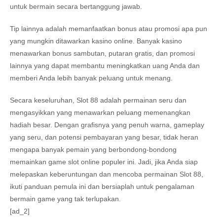
untuk bermain secara bertanggung jawab.
Tip lainnya adalah memanfaatkan bonus atau promosi apa pun
yang mungkin ditawarkan kasino online. Banyak kasino
menawarkan bonus sambutan, putaran gratis, dan promosi
lainnya yang dapat membantu meningkatkan uang Anda dan
memberi Anda lebih banyak peluang untuk menang.
Secara keseluruhan, Slot 88 adalah permainan seru dan
mengasyikkan yang menawarkan peluang memenangkan
hadiah besar. Dengan grafisnya yang penuh warna, gameplay
yang seru, dan potensi pembayaran yang besar, tidak heran
mengapa banyak pemain yang berbondong-bondong
memainkan game slot online populer ini. Jadi, jika Anda siap
melepaskan keberuntungan dan mencoba permainan Slot 88,
ikuti panduan pemula ini dan bersiaplah untuk pengalaman
bermain game yang tak terlupakan.
[ad_2]