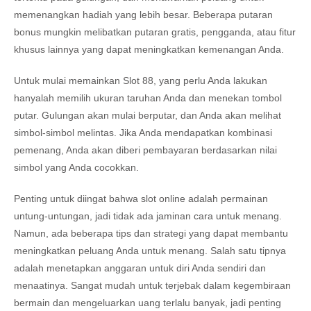
memenangkan hadiah yang lebih besar. Beberapa putaran
bonus mungkin melibatkan putaran gratis, pengganda, atau fitur
khusus lainnya yang dapat meningkatkan kemenangan Anda.
Untuk mulai memainkan Slot 88, yang perlu Anda lakukan
hanyalah memilih ukuran taruhan Anda dan menekan tombol
putar. Gulungan akan mulai berputar, dan Anda akan melihat
simbol-simbol melintas. Jika Anda mendapatkan kombinasi
pemenang, Anda akan diberi pembayaran berdasarkan nilai
simbol yang Anda cocokkan.
Penting untuk diingat bahwa slot online adalah permainan
untung-untungan, jadi tidak ada jaminan cara untuk menang.
Namun, ada beberapa tips dan strategi yang dapat membantu
meningkatkan peluang Anda untuk menang. Salah satu tipnya
adalah menetapkan anggaran untuk diri Anda sendiri dan
menaatinya. Sangat mudah untuk terjebak dalam kegembiraan
bermain dan mengeluarkan uang terlalu banyak, jadi penting