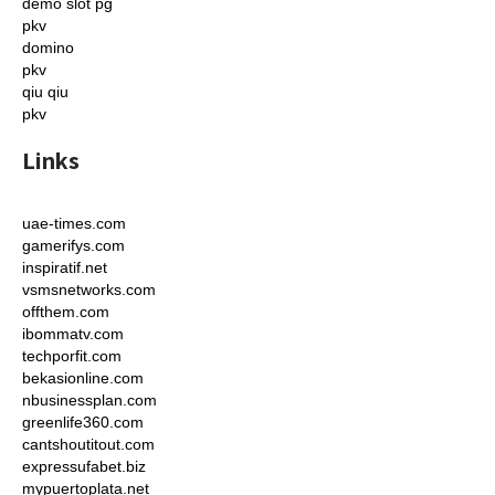
demo slot pg
pkv
domino
pkv
qiu qiu
pkv
Links
uae-times.com
gamerifys.com
inspiratif.net
vsmsnetworks.com
offthem.com
ibommatv.com
techporfit.com
bekasionline.com
nbusinessplan.com
greenlife360.com
cantshoutitout.com
expressufabet.biz
mypuertoplata.net