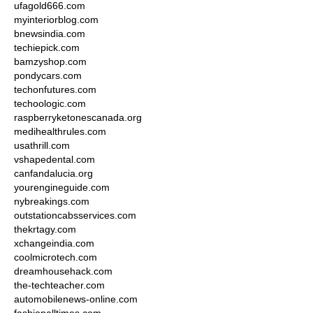
ufagold666.com
myinteriorblog.com
bnewsindia.com
techiepick.com
bamzyshop.com
pondycars.com
techonfutures.com
techoologic.com
raspberryketonescanada.org
medihealthrules.com
usathrill.com
vshapedental.com
canfandalucia.org
yourengineguide.com
nybreakings.com
outstationcabsservices.com
thekrtagy.com
xchangeindia.com
coolmicrotech.com
dreamhousehack.com
the-techteacher.com
automobilenews-online.com