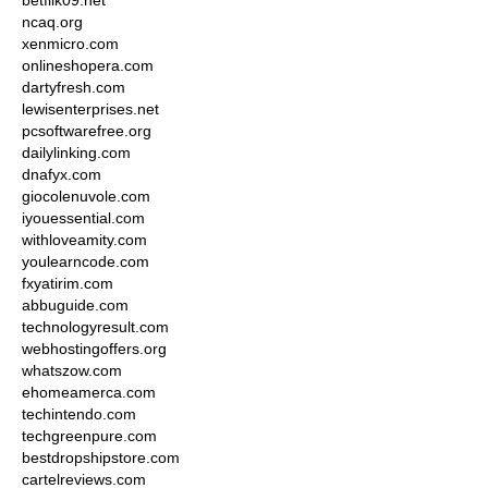
betflik09.net
ncaq.org
xenmicro.com
onlineshopera.com
dartyfresh.com
lewisenterprises.net
pcsoftwarefree.org
dailylinking.com
dnafyx.com
giocolenuvole.com
iyouessential.com
withloveamity.com
youlearncode.com
fxyatirim.com
abbuguide.com
technologyresult.com
webhostingoffers.org
whatszow.com
ehomeamerca.com
techintendo.com
techgreenpure.com
bestdropshipstore.com
cartelreviews.com