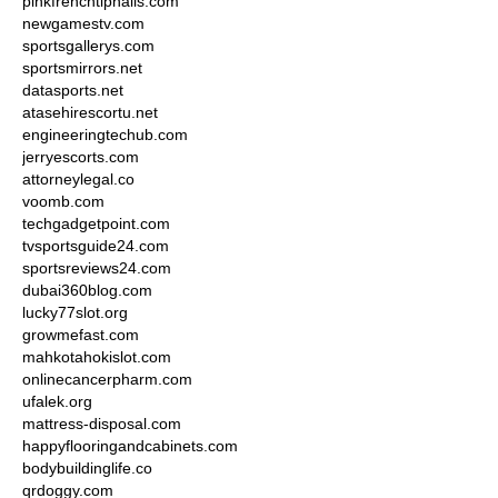
pinkfrenchtipnails.com
newgamestv.com
sportsgallerys.com
sportsmirrors.net
datasports.net
atasehirescortu.net
engineeringtechub.com
jerryescorts.com
attorneylegal.co
voomb.com
techgadgetpoint.com
tvsportsguide24.com
sportsreviews24.com
dubai360blog.com
lucky77slot.org
growmefast.com
mahkotahokislot.com
onlinecancerpharm.com
ufalek.org
mattress-disposal.com
happyflooringandcabinets.com
bodybuildinglife.co
qrdoggy.com