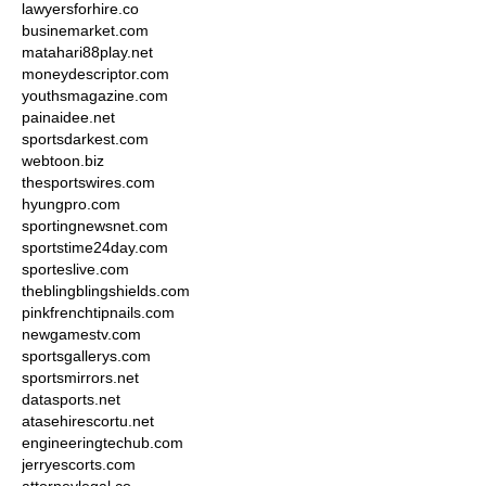
lawyersforhire.co
businemarket.com
matahari88play.net
moneydescriptor.com
youthsmagazine.com
painaidee.net
sportsdarkest.com
webtoon.biz
thesportswires.com
hyungpro.com
sportingnewsnet.com
sportstime24day.com
sporteslive.com
theblingblingshields.com
pinkfrenchtipnails.com
newgamestv.com
sportsgallerys.com
sportsmirrors.net
datasports.net
atasehirescortu.net
engineeringtechub.com
jerryescorts.com