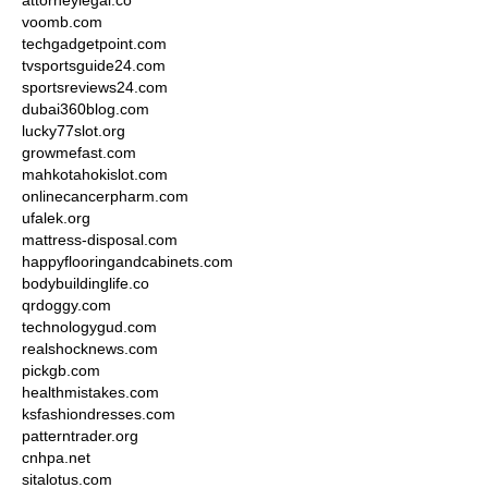
attorneylegal.co
voomb.com
techgadgetpoint.com
tvsportsguide24.com
sportsreviews24.com
dubai360blog.com
lucky77slot.org
growmefast.com
mahkotahokislot.com
onlinecancerpharm.com
ufalek.org
mattress-disposal.com
happyflooringandcabinets.com
bodybuildinglife.co
qrdoggy.com
technologygud.com
realshocknews.com
pickgb.com
healthmistakes.com
ksfashiondresses.com
patterntrader.org
cnhpa.net
sitalotus.com