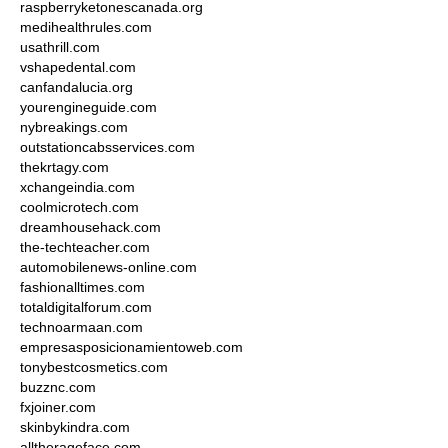
raspberryketonescanada.org
medihealthrules.com
usathrill.com
vshapedental.com
canfandalucia.org
yourengineguide.com
nybreakings.com
outstationcabsservices.com
thekrtagy.com
xchangeindia.com
coolmicrotech.com
dreamhousehack.com
the-techteacher.com
automobilenews-online.com
fashionalltimes.com
totaldigitalforum.com
technoarmaan.com
empresasposicionamientoweb.com
tonybestcosmetics.com
buzznc.com
fxjoiner.com
skinbykindra.com
alltherageface.com