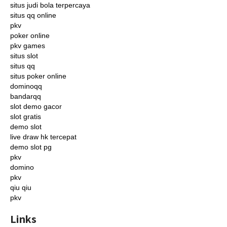
situs judi bola terpercaya
situs qq online
pkv
poker online
pkv games
situs slot
situs qq
situs poker online
dominoqq
bandarqq
slot demo gacor
slot gratis
demo slot
live draw hk tercepat
demo slot pg
pkv
domino
pkv
qiu qiu
pkv
Links