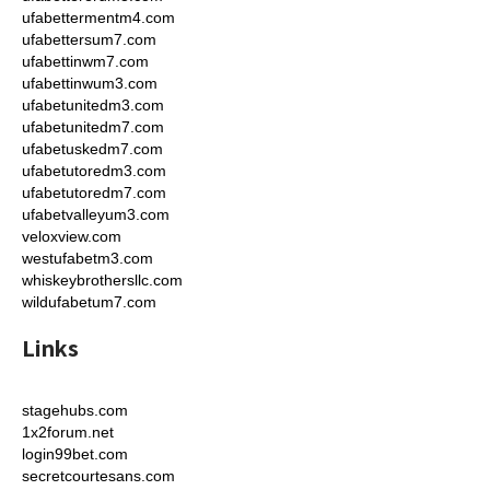
ufabettermentm4.com
ufabettersum7.com
ufabettinwm7.com
ufabettinwum3.com
ufabetunitedm3.com
ufabetunitedm7.com
ufabetuskedm7.com
ufabetutoredm3.com
ufabetutoredm7.com
ufabetvalleyum3.com
veloxview.com
westufabetm3.com
whiskeybrothersllc.com
wildufabetum7.com
Links
stagehubs.com
1x2forum.net
login99bet.com
secretcourtesans.com