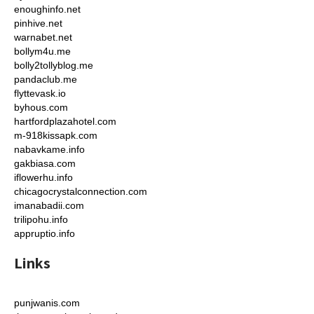
enoughinfo.net
pinhive.net
warnabet.net
bollym4u.me
bolly2tollyblog.me
pandaclub.me
flyttevask.io
byhous.com
hartfordplazahotel.com
m-918kissapk.com
nabavkame.info
gakbiasa.com
iflowerhu.info
chicagocrystalconnection.com
imanabadii.com
trilipohu.info
appruptio.info
Links
punjwanis.com