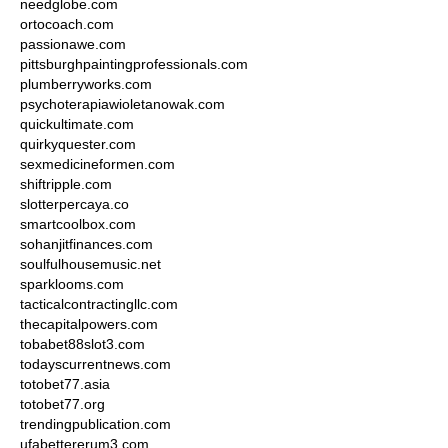
needglobe.com
ortocoach.com
passionawe.com
pittsburghpaintingprofessionals.com
plumberryworks.com
psychoterapiawioletanowak.com
quickultimate.com
quirkyquester.com
sexmedicineformen.com
shiftripple.com
slotterpercaya.co
smartcoolbox.com
sohanjitfinances.com
soulfulhousemusic.net
sparklooms.com
tacticalcontractingllc.com
thecapitalpowers.com
tobabet88slot3.com
todayscurrentnews.com
totobet77.asia
totobet77.org
trendingpublication.com
ufabettererum3.com