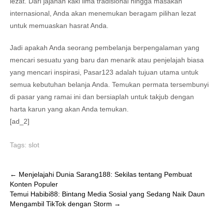
lezat. Dari jajanan kaki lima tradisional hingga masakan
internasional, Anda akan menemukan beragam pilihan lezat
untuk memuaskan hasrat Anda.
Jadi apakah Anda seorang pembelanja berpengalaman yang
mencari sesuatu yang baru dan menarik atau penjelajah biasa
yang mencari inspirasi, Pasar123 adalah tujuan utama untuk
semua kebutuhan belanja Anda. Temukan permata tersembunyi
di pasar yang ramai ini dan bersiaplah untuk takjub dengan
harta karun yang akan Anda temukan.
[ad_2]
Tags:
slot
Post
←
Menjelajahi Dunia Sarang188: Sekilas tentang Pembuat
Konten Populer
navigation
Temui Habibi88: Bintang Media Sosial yang Sedang Naik Daun
Mengambil TikTok dengan Storm
→