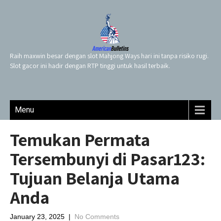
Raih maxwin besar dengan slot Mahjong Ways hari ini tanpa risiko rugi.
Slot gacor ini hadir dengan RTP tinggi untuk hasil terbaik.
Menu
Temukan Permata
Tersembunyi di Pasar123:
Tujuan Belanja Utama
Anda
January 23, 2025
|
No Comments