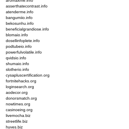
aromaxme.info
asserthatecontrast.info
atenderme.info
bangumiio.info
bekosunhu.info
beneficialgrandiose.info
blomaio.info
dosellinfoplete.info
podtubeio.info
powerfulvolatile.info
qvidsio.info
shumaio.info
slotherio.info
cysapluscertification.org
fortnitehacks.org
loginsearch.org
aodecor.org
donorsmatch.org
nowtimes.org
casinoeing.org
livemocha.biz
streetlife.biz
hyves.biz