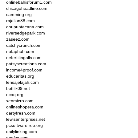
onlinebahisforum1.com
chicagoheadline.com
camming.org
rajalion88.com
goupuntacana.com
riversedgepark.com
zaseez.com
catchycrunch.com
nofaphub.com
nefertitingalls.com
patsyscreations.com
income4proof.com
educaritas.org
lensajelajah.com
betflik09.net
ncaq.org
xenmicro.com
onlineshopera.com
dartyfresh.com
lewisenterprises.net
pcsoftwarefree.org
dailylinking.com
dnafyx.com