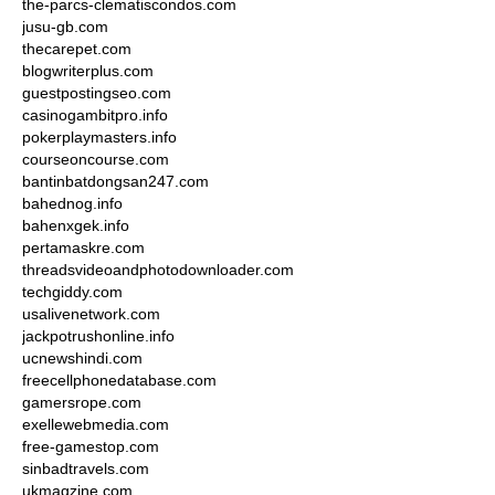
the-parcs-clematiscondos.com
jusu-gb.com
thecarepet.com
blogwriterplus.com
guestpostingseo.com
casinogambitpro.info
pokerplaymasters.info
courseoncourse.com
bantinbatdongsan247.com
bahednog.info
bahenxgek.info
pertamaskre.com
threadsvideoandphotodownloader.com
techgiddy.com
usalivenetwork.com
jackpotrushonline.info
ucnewshindi.com
freecellphonedatabase.com
gamersrope.com
exellewebmedia.com
free-gamestop.com
sinbadtravels.com
ukmagzine.com