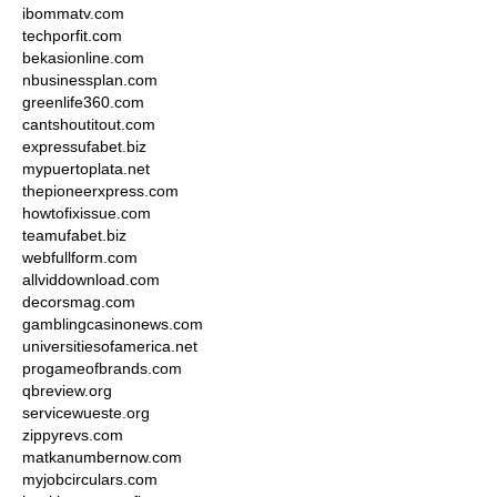
ibommatv.com
techporfit.com
bekasionline.com
nbusinessplan.com
greenlife360.com
cantshoutitout.com
expressufabet.biz
mypuertoplata.net
thepioneerxpress.com
howtofixissue.com
teamufabet.biz
webfullform.com
allviddownload.com
decorsmag.com
gamblingcasinonews.com
universitiesofamerica.net
progameofbrands.com
qbreview.org
servicewueste.org
zippyrevs.com
matkanumbernow.com
myjobcirculars.com