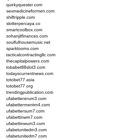
quirkyquester.com
sexmedicineformen.com
shiftripple.com
slotterpercaya.co
smartcoolbox.com
sohanjitfinances.com
soulfulhousemusic.net
sparklooms.com
tacticalcontractingllc.com
thecapitalpowers.com
tobabet88slot3.com
todayscurrentnews.com
totobet77.asia
totobet77.org
trendingpublication.com
ufabettererum3.com
ufabettermentm4.com
ufabettersum7.com
ufabettinwm7.com
ufabettinwum3.com
ufabetunitedm3.com
ufabetunitedm7.com