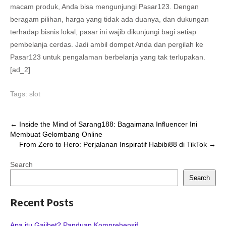
macam produk, Anda bisa mengunjungi Pasar123. Dengan
beragam pilihan, harga yang tidak ada duanya, dan dukungan
terhadap bisnis lokal, pasar ini wajib dikunjungi bagi setiap
pembelanja cerdas. Jadi ambil dompet Anda dan pergilah ke
Pasar123 untuk pengalaman berbelanja yang tak terlupakan.
[ad_2]
Tags:
slot
Post
←
Inside the Mind of Sarang188: Bagaimana Influencer Ini
Membuat Gelombang Online
navigation
From Zero to Hero: Perjalanan Inspiratif Habibi88 di TikTok
→
Search
Search
Recent Posts
Apa itu Gajibet? Panduan Komprehensif