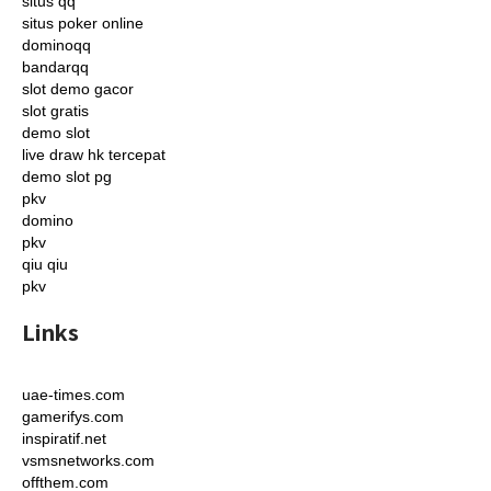
situs qq
situs poker online
dominoqq
bandarqq
slot demo gacor
slot gratis
demo slot
live draw hk tercepat
demo slot pg
pkv
domino
pkv
qiu qiu
pkv
Links
uae-times.com
gamerifys.com
inspiratif.net
vsmsnetworks.com
offthem.com