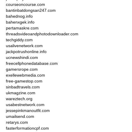
courseoncourse.com
bantinbatdongsan247.com
bahednog.info
bahenxgek.info
pertamaskre.com
threadsvideoandphotodownloader.com
techgiddy.com
usalivenetwork.com
jackpotrushonline.info
ucnewshindi.com
freecellphonedatabase.com
gamersrope.com
exellewebmedia.com
free-gamestop.com
sinbadtravels.com
ukmagzine.com
wareztech.org
usabestnetwork.com
jessepinkmanoutfit.com
umailsend.com
retarys.com
fasterformationcpf.com