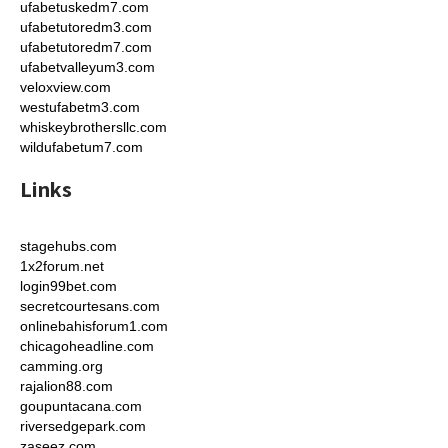
ufabetuskedm7.com
ufabetutoredm3.com
ufabetutoredm7.com
ufabetvalleyum3.com
veloxview.com
westufabetm3.com
whiskeybrothersllc.com
wildufabetum7.com
Links
stagehubs.com
1x2forum.net
login99bet.com
secretcourtesans.com
onlinebahisforum1.com
chicagoheadline.com
camming.org
rajalion88.com
goupuntacana.com
riversedgepark.com
zaseez.com