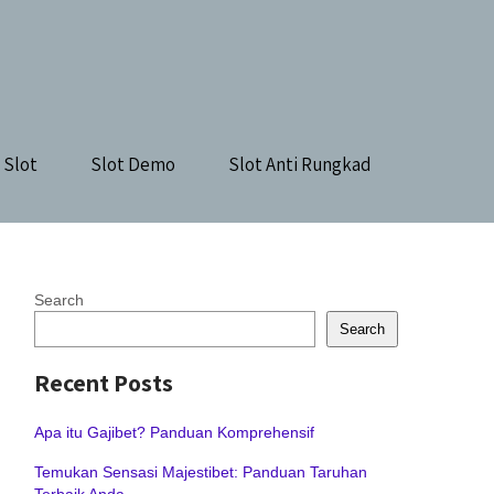
 Slot
Slot Demo
Slot Anti Rungkad
Search
Search
Recent Posts
Apa itu Gajibet? Panduan Komprehensif
Temukan Sensasi Majestibet: Panduan Taruhan