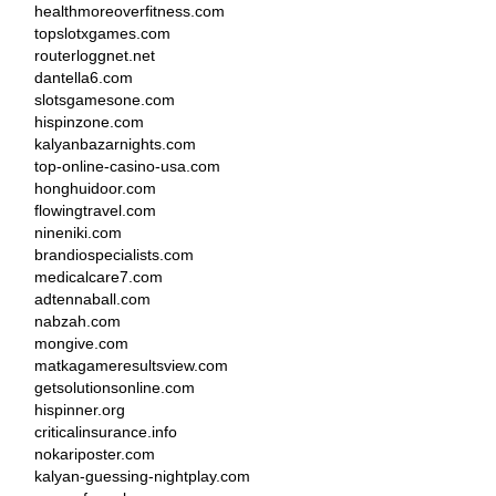
healthmoreoverfitness.com
topslotxgames.com
routerloggnet.net
dantella6.com
slotsgamesone.com
hispinzone.com
kalyanbazarnights.com
top-online-casino-usa.com
honghuidoor.com
flowingtravel.com
nineniki.com
brandiospecialists.com
medicalcare7.com
adtennaball.com
nabzah.com
mongive.com
matkagameresultsview.com
getsolutionsonline.com
hispinner.org
criticalinsurance.info
nokariposter.com
kalyan-guessing-nightplay.com