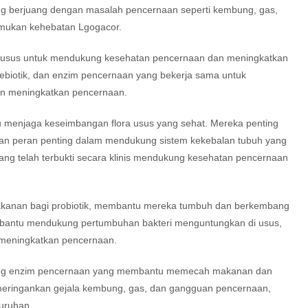
dang berjuang dengan masalah pencernaan seperti kembung, gas,
nemukan kehebatan Lgogacor.
khusus untuk mendukung kesehatan pencernaan dan meningkatkan
rebiotik, dan enzim pencernaan yang bekerja sama untuk
an meningkatkan pencernaan.
 menjaga keseimbangan flora usus yang sehat. Mereka penting
kan peran penting dalam mendukung sistem kekebalan tubuh yang
ang telah terbukti secara klinis mendukung kesehatan pencernaan
 makanan bagi probiotik, membantu mereka tumbuh dan berkembang
mbantu mendukung pertumbuhan bakteri menguntungkan di usus,
 meningkatkan pencernaan.
ndung enzim pencernaan yang membantu memecah makanan dan
meringankan gejala kembung, gas, dan gangguan pencernaan,
uruhan.