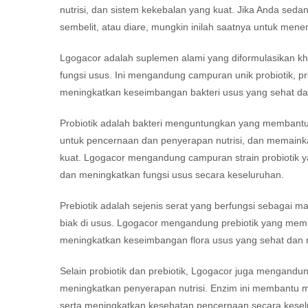
nutrisi, dan sistem kekebalan yang kuat. Jika Anda se
sembelit, atau diare, mungkin inilah saatnya untuk me
Lgogacor adalah suplemen alami yang diformulasikan 
fungsi usus. Ini mengandung campuran unik probiotik, p
meningkatkan keseimbangan bakteri usus yang sehat d
Probiotik adalah bakteri menguntungkan yang membantu
untuk pencernaan dan penyerapan nutrisi, dan memain
kuat. Lgogacor mengandung campuran strain probiotik y
dan meningkatkan fungsi usus secara keseluruhan.
Prebiotik adalah sejenis serat yang berfungsi sebagai
biak di usus. Lgogacor mengandung prebiotik yang me
meningkatkan keseimbangan flora usus yang sehat dan
Selain probiotik dan prebiotik, Lgogacor juga menga
meningkatkan penyerapan nutrisi. Enzim ini membantu 
serta meningkatkan kesehatan pencernaan secara kesel