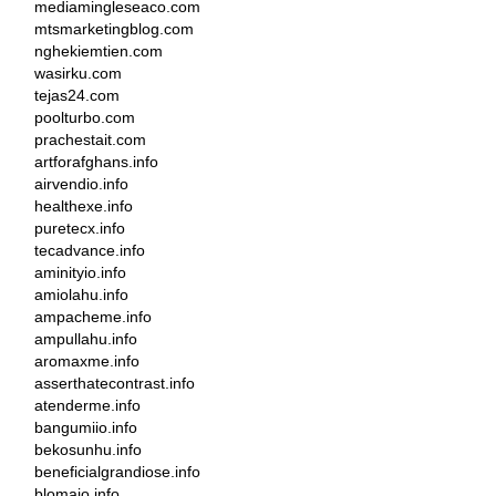
mediamingleseaco.com
mtsmarketingblog.com
nghekiemtien.com
wasirku.com
tejas24.com
poolturbo.com
prachestait.com
artforafghans.info
airvendio.info
healthexe.info
puretecx.info
tecadvance.info
aminityio.info
amiolahu.info
ampacheme.info
ampullahu.info
aromaxme.info
asserthatecontrast.info
atenderme.info
bangumiio.info
bekosunhu.info
beneficialgrandiose.info
blomaio.info