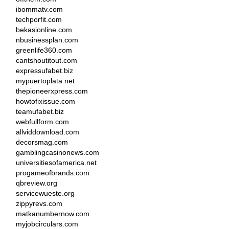
ibommatv.com
techporfit.com
bekasionline.com
nbusinessplan.com
greenlife360.com
cantshoutitout.com
expressufabet.biz
mypuertoplata.net
thepioneerxpress.com
howtofixissue.com
teamufabet.biz
webfullform.com
allviddownload.com
decorsmag.com
gamblingcasinonews.com
universitiesofamerica.net
progameofbrands.com
qbreview.org
servicewueste.org
zippyrevs.com
matkanumbernow.com
myjobcirculars.com