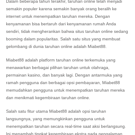
Dalam beberapa tahun terakhir, taruhan online telah menjadi
semakin populer karena semakin banyak orang beralih ke
internet untuk menempatkan taruhan mereka. Dengan
kenyamanan bisa bertaruh dari kenyamanan rumah Anda
sendiri, tidak mengherankan bahwa situs taruhan online sedang
booming dalam popularitas. Salah satu situs yang membuat
gelombang di dunia taruhan online adalah Miabet88.
Miabet88 adalah platform taruhan online terkemuka yang
menawarkan berbagai pilihan taruhan untuk olahraga,
permainan kasino, dan banyak lagi. Dengan antarmuka yang
ramah pengguna dan berbagai opsi pembayaran, Miabet88
memudahkan pengguna untuk menempatkan taruhan mereka
dan menikmati kegembiraan taruhan online.
Salah satu fitur utama Miabet88 adalah opsi taruhan
langsungnya, yang memungkinkan pengguna untuk
menempatkan taruhan secara real-time saat aksi berlangsung.
Ini menambah tingkat kegembiraan ekstra pada pengalaman