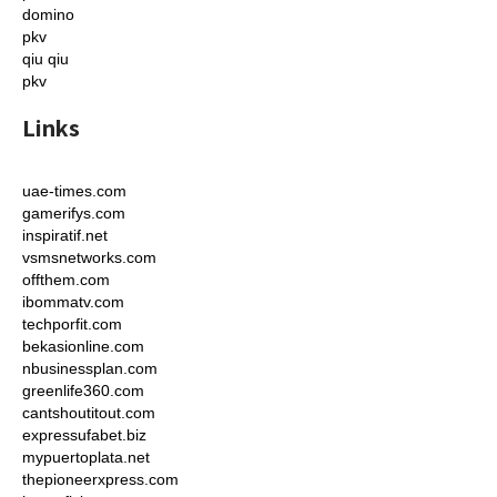
domino
pkv
qiu qiu
pkv
Links
uae-times.com
gamerifys.com
inspiratif.net
vsmsnetworks.com
offthem.com
ibommatv.com
techporfit.com
bekasionline.com
nbusinessplan.com
greenlife360.com
cantshoutitout.com
expressufabet.biz
mypuertoplata.net
thepioneerxpress.com