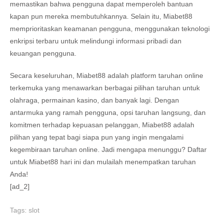
memastikan bahwa pengguna dapat memperoleh bantuan
kapan pun mereka membutuhkannya. Selain itu, Miabet88
memprioritaskan keamanan pengguna, menggunakan teknologi
enkripsi terbaru untuk melindungi informasi pribadi dan
keuangan pengguna.
Secara keseluruhan, Miabet88 adalah platform taruhan online
terkemuka yang menawarkan berbagai pilihan taruhan untuk
olahraga, permainan kasino, dan banyak lagi. Dengan
antarmuka yang ramah pengguna, opsi taruhan langsung, dan
komitmen terhadap kepuasan pelanggan, Miabet88 adalah
pilihan yang tepat bagi siapa pun yang ingin mengalami
kegembiraan taruhan online. Jadi mengapa menunggu? Daftar
untuk Miabet88 hari ini dan mulailah menempatkan taruhan
Anda!
[ad_2]
Tags:
slot