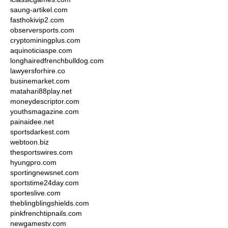
saung-artikel.com
fasthokivip2.com
observersports.com
cryptominingplus.com
aquinoticiaspe.com
longhairedfrenchbulldog.com
lawyersforhire.co
businemarket.com
matahari88play.net
moneydescriptor.com
youthsmagazine.com
painaidee.net
sportsdarkest.com
webtoon.biz
thesportswires.com
hyungpro.com
sportingnewsnet.com
sportstime24day.com
sporteslive.com
theblingblingshields.com
pinkfrenchtipnails.com
newgamestv.com