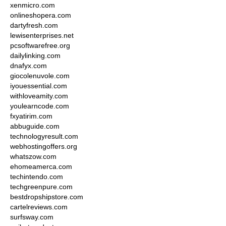
xenmicro.com
onlineshopera.com
dartyfresh.com
lewisenterprises.net
pcsoftwarefree.org
dailylinking.com
dnafyx.com
giocolenuvole.com
iyouessential.com
withloveamity.com
youlearncode.com
fxyatirim.com
abbuguide.com
technologyresult.com
webhostingoffers.org
whatszow.com
ehomeamerca.com
techintendo.com
techgreenpure.com
bestdropshipstore.com
cartelreviews.com
surfsway.com