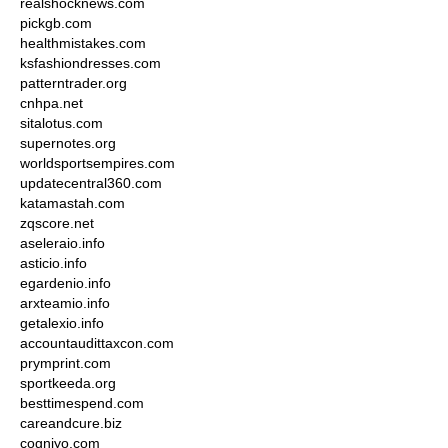
realshocknews.com
pickgb.com
healthmistakes.com
ksfashiondresses.com
patterntrader.org
cnhpa.net
sitalotus.com
supernotes.org
worldsportsempires.com
updatecentral360.com
katamastah.com
zqscore.net
aseleraio.info
asticio.info
egardenio.info
arxteamio.info
getalexio.info
accountaudittaxcon.com
prymprint.com
sportkeeda.org
besttimespend.com
careandcure.biz
cogniyo.com