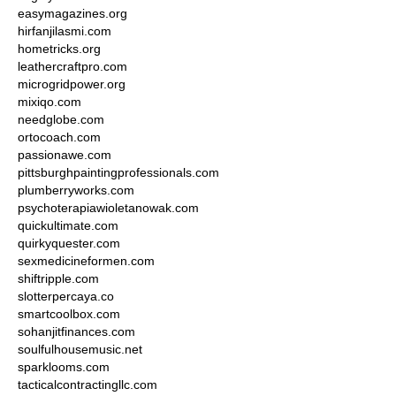
easymagazines.org
hirfanjilasmi.com
hometricks.org
leathercraftpro.com
microgridpower.org
mixiqo.com
needglobe.com
ortocoach.com
passionawe.com
pittsburghpaintingprofessionals.com
plumberryworks.com
psychoterapiawioletanowak.com
quickultimate.com
quirkyquester.com
sexmedicineformen.com
shiftripple.com
slotterpercaya.co
smartcoolbox.com
sohanjitfinances.com
soulfulhousemusic.net
sparklooms.com
tacticalcontractingllc.com