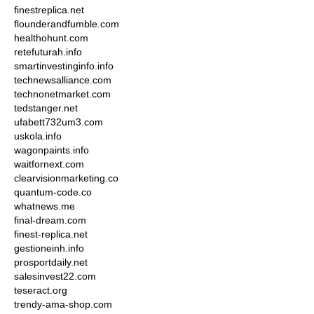
finestreplica.net
flounderandfumble.com
healthohunt.com
retefuturah.info
smartinvestinginfo.info
technewsalliance.com
technonetmarket.com
tedstanger.net
ufabett732um3.com
uskola.info
wagonpaints.info
waitfornext.com
clearvisionmarketing.co
quantum-code.co
whatnews.me
final-dream.com
finest-replica.net
gestioneinh.info
prosportdaily.net
salesinvest22.com
teseract.org
trendy-ama-shop.com