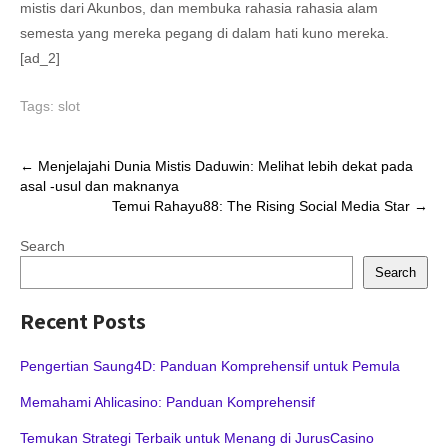
mistis dari Akunbos, dan membuka rahasia rahasia alam
semesta yang mereka pegang di dalam hati kuno mereka.
[ad_2]
Tags:
slot
Post
←
Menjelajahi Dunia Mistis Daduwin: Melihat lebih dekat pada
asal -usul dan maknanya
navigation
Temui Rahayu88: The Rising Social Media Star
→
Search
Search
Recent Posts
Pengertian Saung4D: Panduan Komprehensif untuk Pemula
Memahami Ahlicasino: Panduan Komprehensif
Temukan Strategi Terbaik untuk Menang di JurusCasino