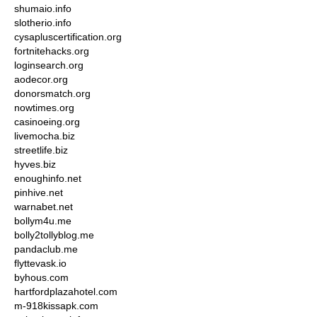
shumaio.info
slotherio.info
cysapluscertification.org
fortnitehacks.org
loginsearch.org
aodecor.org
donorsmatch.org
nowtimes.org
casinoeing.org
livemocha.biz
streetlife.biz
hyves.biz
enoughinfo.net
pinhive.net
warnabet.net
bollym4u.me
bolly2tollyblog.me
pandaclub.me
flyttevask.io
byhous.com
hartfordplazahotel.com
m-918kissapk.com