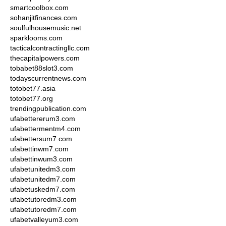
smartcoolbox.com
sohanjitfinances.com
soulfulhousemusic.net
sparklooms.com
tacticalcontractingllc.com
thecapitalpowers.com
tobabet88slot3.com
todayscurrentnews.com
totobet77.asia
totobet77.org
trendingpublication.com
ufabettererum3.com
ufabettermentm4.com
ufabettersum7.com
ufabettinwm7.com
ufabettinwum3.com
ufabetunitedm3.com
ufabetunitedm7.com
ufabetuskedm7.com
ufabetutoredm3.com
ufabetutoredm7.com
ufabetvalleyum3.com