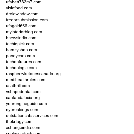
ufabett732m7.com
visiofood.com
droidwindow.com
freeprsubmission.com
ufagold666.com
myinteriorblog.com
bnewsindia.com
techiepick.com
bamzyshop.com
pondycars.com
techonfutures.com
techoologic.com
raspberryketonescanada.org
medihealthrules.com
usathrill.com
vshapedental.com
canfandalucia.org
yourengineguide.com
nybreakings.com
outstationcabsservices.com
thekrtagy.com
xchangeindia.com
coolmicrotech.com