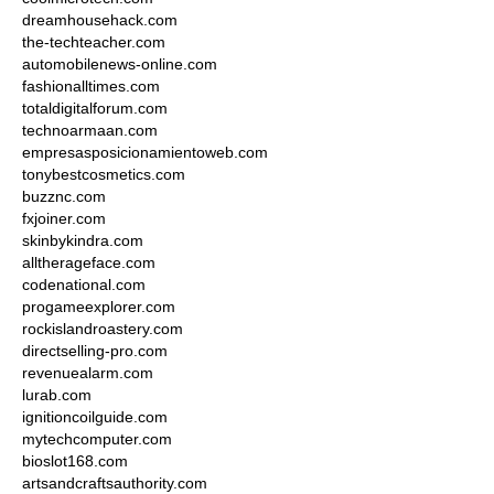
dreamhousehack.com
the-techteacher.com
automobilenews-online.com
fashionalltimes.com
totaldigitalforum.com
technoarmaan.com
empresasposicionamientoweb.com
tonybestcosmetics.com
buzznc.com
fxjoiner.com
skinbykindra.com
alltherageface.com
codenational.com
progameexplorer.com
rockislandroastery.com
directselling-pro.com
revenuealarm.com
lurab.com
ignitioncoilguide.com
mytechcomputer.com
bioslot168.com
artsandcraftsauthority.com