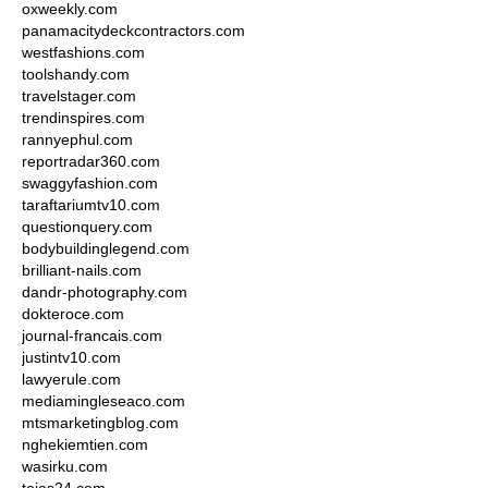
oxweekly.com
panamacitydeckcontractors.com
westfashions.com
toolshandy.com
travelstager.com
trendinspires.com
rannyephul.com
reportradar360.com
swaggyfashion.com
taraftariumtv10.com
questionquery.com
bodybuildinglegend.com
brilliant-nails.com
dandr-photography.com
dokteroce.com
journal-francais.com
justintv10.com
lawyerule.com
mediamingleseaco.com
mtsmarketingblog.com
nghekiemtien.com
wasirku.com