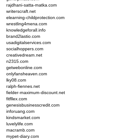
rajdhani-satta-matka.com
writerscraft.net
elearning-childprotection.com
wrestling4mena.com
knowledgeforall.info
brand2lastio.com
usadigitalservices.com
socialhoppers.com
creativedream.net
n2315.com
getwebonline.com
onlyfansheaven.com
lky08.com
ralph-fiennes.net
fielder-maximum-discount.net
fitfllex.com
genesisbusinesscredit.com
inforuang.com
kindsmarket.com
luvelylife.com
macramb.com
mypet-diary.com