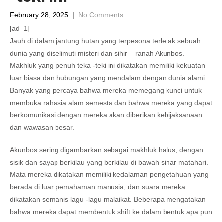
February 28, 2025
|
No Comments
[ad_1]
Jauh di dalam jantung hutan yang terpesona terletak sebuah
dunia yang diselimuti misteri dan sihir – ranah Akunbos.
Makhluk yang penuh teka -teki ini dikatakan memiliki kekuatan
luar biasa dan hubungan yang mendalam dengan dunia alami.
Banyak yang percaya bahwa mereka memegang kunci untuk
membuka rahasia alam semesta dan bahwa mereka yang dapat
berkomunikasi dengan mereka akan diberikan kebijaksanaan
dan wawasan besar.
Akunbos sering digambarkan sebagai makhluk halus, dengan
sisik dan sayap berkilau yang berkilau di bawah sinar matahari.
Mata mereka dikatakan memiliki kedalaman pengetahuan yang
berada di luar pemahaman manusia, dan suara mereka
dikatakan semanis lagu -lagu malaikat. Beberapa mengatakan
bahwa mereka dapat membentuk shift ke dalam bentuk apa pun