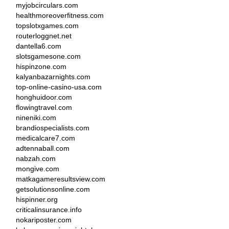
myjobcirculars.com
healthmoreoverfitness.com
topslotxgames.com
routerloggnet.net
dantella6.com
slotsgamesone.com
hispinzone.com
kalyanbazarnights.com
top-online-casino-usa.com
honghuidoor.com
flowingtravel.com
nineniki.com
brandiospecialists.com
medicalcare7.com
adtennaball.com
nabzah.com
mongive.com
matkagameresultsview.com
getsolutionsonline.com
hispinner.org
criticalinsurance.info
nokariposter.com