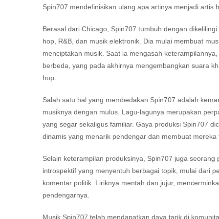
Spin707 mendefinisikan ulang apa artinya menjadi artis hi
Berasal dari Chicago, Spin707 tumbuh dengan dikelilingi
hop, R&B, dan musik elektronik. Dia mulai membuat mus
menciptakan musik. Saat ia mengasah keterampilannya,
berbeda, yang pada akhirnya mengembangkan suara khas
hop.
Salah satu hal yang membedakan Spin707 adalah kem
musiknya dengan mulus. Lagu-lagunya merupakan perpad
yang segar sekaligus familiar. Gaya produksi Spin707 dic
dinamis yang menarik pendengar dan membuat mereka teta
Selain keterampilan produksinya, Spin707 juga seorang p
introspektif yang menyentuh berbagai topik, mulai dari 
komentar politik. Liriknya mentah dan jujur, mencermin
pendengarnya.
Musik Spin707 telah mendapatkan daya tarik di komunita