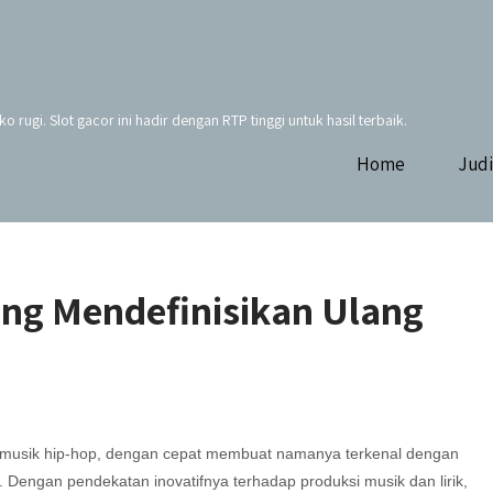
 rugi. Slot gacor ini hadir dengan RTP tinggi untuk hasil terbaik.
Home
Judi
ang Mendefinisikan Ulang
a musik hip-hop, dengan cepat membuat namanya terkenal dengan
 Dengan pendekatan inovatifnya terhadap produksi musik dan lirik,