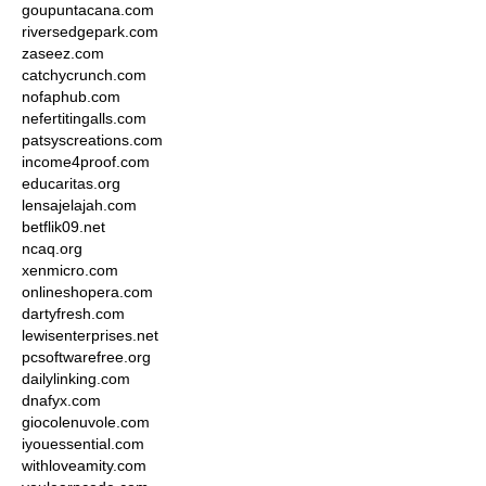
goupuntacana.com
riversedgepark.com
zaseez.com
catchycrunch.com
nofaphub.com
nefertitingalls.com
patsyscreations.com
income4proof.com
educaritas.org
lensajelajah.com
betflik09.net
ncaq.org
xenmicro.com
onlineshopera.com
dartyfresh.com
lewisenterprises.net
pcsoftwarefree.org
dailylinking.com
dnafyx.com
giocolenuvole.com
iyouessential.com
withloveamity.com