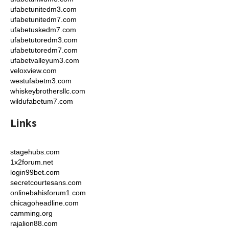
ufabetunitedm3.com
ufabetunitedm7.com
ufabetuskedm7.com
ufabetutoredm3.com
ufabetutoredm7.com
ufabetvalleyum3.com
veloxview.com
westufabetm3.com
whiskeybrothersllc.com
wildufabetum7.com
Links
stagehubs.com
1x2forum.net
login99bet.com
secretcourtesans.com
onlinebahisforum1.com
chicagoheadline.com
camming.org
rajalion88.com