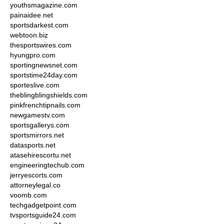
youthsmagazine.com
painaidee.net
sportsdarkest.com
webtoon.biz
thesportswires.com
hyungpro.com
sportingnewsnet.com
sportstime24day.com
sporteslive.com
theblingblingshields.com
pinkfrenchtipnails.com
newgamestv.com
sportsgallerys.com
sportsmirrors.net
datasports.net
atasehirescortu.net
engineeringtechub.com
jerryescorts.com
attorneylegal.co
voomb.com
techgadgetpoint.com
tvsportsguide24.com