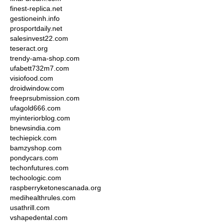
finest-replica.net
gestioneinh.info
prosportdaily.net
salesinvest22.com
teseract.org
trendy-ama-shop.com
ufabett732m7.com
visiofood.com
droidwindow.com
freeprsubmission.com
ufagold666.com
myinteriorblog.com
bnewsindia.com
techiepick.com
bamzyshop.com
pondycars.com
techonfutures.com
techoologic.com
raspberryketonescanada.org
medihealthrules.com
usathrill.com
vshapedental.com