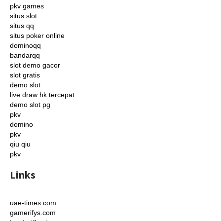
pkv games
situs slot
situs qq
situs poker online
dominoqq
bandarqq
slot demo gacor
slot gratis
demo slot
live draw hk tercepat
demo slot pg
pkv
domino
pkv
qiu qiu
pkv
Links
uae-times.com
gamerifys.com