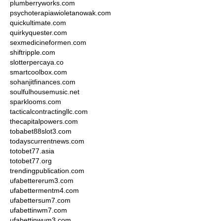
plumberryworks.com
psychoterapiawioletanowak.com
quickultimate.com
quirkyquester.com
sexmedicineformen.com
shiftripple.com
slotterpercaya.co
smartcoolbox.com
sohanjitfinances.com
soulfulhousemusic.net
sparklooms.com
tacticalcontractingllc.com
thecapitalpowers.com
tobabet88slot3.com
todayscurrentnews.com
totobet77.asia
totobet77.org
trendingpublication.com
ufabettererum3.com
ufabettermentm4.com
ufabettersum7.com
ufabettinwm7.com
ufabettinwum3.com