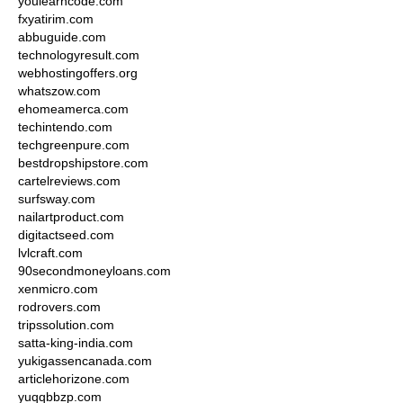
youlearncode.com
fxyatirim.com
abbuguide.com
technologyresult.com
webhostingoffers.org
whatszow.com
ehomeamerca.com
techintendo.com
techgreenpure.com
bestdropshipstore.com
cartelreviews.com
surfsway.com
nailartproduct.com
digitactseed.com
lvlcraft.com
90secondmoneyloans.com
xenmicro.com
rodrovers.com
tripssolution.com
satta-king-india.com
yukigassencanada.com
articlehorizone.com
yuqqbbzp.com