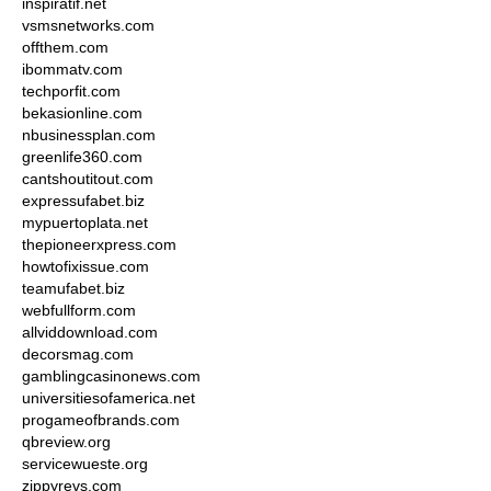
inspiratif.net
vsmsnetworks.com
offthem.com
ibommatv.com
techporfit.com
bekasionline.com
nbusinessplan.com
greenlife360.com
cantshoutitout.com
expressufabet.biz
mypuertoplata.net
thepioneerxpress.com
howtofixissue.com
teamufabet.biz
webfullform.com
allviddownload.com
decorsmag.com
gamblingcasinonews.com
universitiesofamerica.net
progameofbrands.com
qbreview.org
servicewueste.org
zippyrevs.com