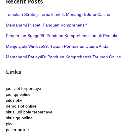
Recent Posts
Temukan Strategi Terbaik untuk Menang di JurusCasino
Memahami Plisbet: Panduan Komprehensif
Pengertian Bunga99: Panduan Komprehensif untuk Pemula
Menjelajahi Winlose99: Tujuan Permainan Utama Anda
Memahami Parlay4D: Panduan Komprehensif Taruhan Online
Links
judi slot terpercaya
judi qq online
situs pkv
demo slot online
situs judi bola terpercaya
situs qq online
pkv
poker online