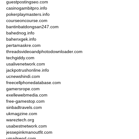
guestpostingseo.com
casinogambitpro.info
pokerplaymasters.info
courseoncourse.com
bantinbatdongsan247.com
bahednog.info
bahenxgek.info
pertamaskre.com
threadsvideoandphotodownloader.com
techgiddy.com
usalivenetwork.com
jackpotrushonline.info
ucnewshindi.com
freecellphonedatabase.com
gamersrope.com
exellewebmedia.com
free-gamestop.com
sinbadtravels.com
ukmagzine.com
wareztech.org
usabestnetwork.com
jessepinkmanoutfit.com
umailsend.com