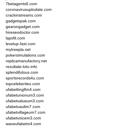
7betagents6.com
coronavirusuptodate.com
crackinstreams.com
gadgetspak.com
gearsngadget.com
hireseodoctor.com
lapsfit.com
levelup-fast.com
mytreepla.net
pokersimulations.com
replicamanufactory.net
rezultate-loto.info
splendifulous.com
sportsrecords4u.com
topceleberites.com
ufabetting8m4.com
ufabetunionum3.com
ufabetvalueum3.com
ufabetvaultm7.com
ufabetvillageum7.com
ufabetvoicem3.com
waveufabetm4.com