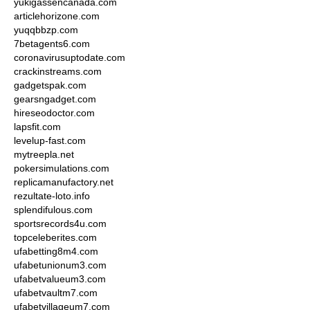
yukigassencanada.com
articlehorizone.com
yuqqbbzp.com
7betagents6.com
coronavirusuptodate.com
crackinstreams.com
gadgetspak.com
gearsngadget.com
hireseodoctor.com
lapsfit.com
levelup-fast.com
mytreepla.net
pokersimulations.com
replicamanufactory.net
rezultate-loto.info
splendifulous.com
sportsrecords4u.com
topceleberites.com
ufabetting8m4.com
ufabetunionum3.com
ufabetvalueum3.com
ufabetvaultm7.com
ufabetvillageum7.com