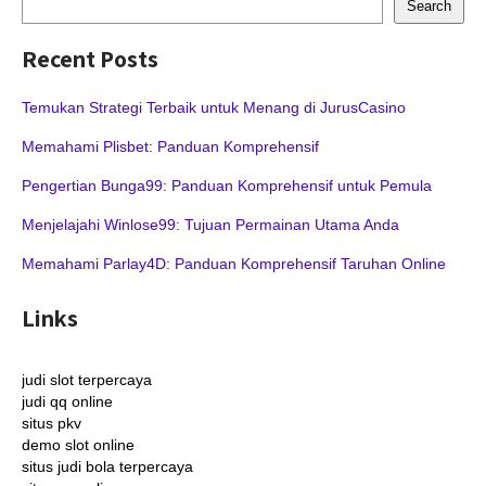
Search
Recent Posts
Temukan Strategi Terbaik untuk Menang di JurusCasino
Memahami Plisbet: Panduan Komprehensif
Pengertian Bunga99: Panduan Komprehensif untuk Pemula
Menjelajahi Winlose99: Tujuan Permainan Utama Anda
Memahami Parlay4D: Panduan Komprehensif Taruhan Online
Links
judi slot terpercaya
judi qq online
situs pkv
demo slot online
situs judi bola terpercaya