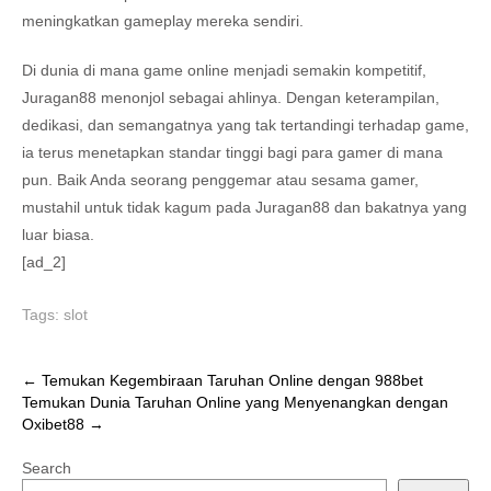
meningkatkan gameplay mereka sendiri.
Di dunia di mana game online menjadi semakin kompetitif,
Juragan88 menonjol sebagai ahlinya. Dengan keterampilan,
dedikasi, dan semangatnya yang tak tertandingi terhadap game,
ia terus menetapkan standar tinggi bagi para gamer di mana
pun. Baik Anda seorang penggemar atau sesama gamer,
mustahil untuk tidak kagum pada Juragan88 dan bakatnya yang
luar biasa.
[ad_2]
Tags:
slot
Post
←
Temukan Kegembiraan Taruhan Online dengan 988bet
Temukan Dunia Taruhan Online yang Menyenangkan dengan
navigation
Oxibet88
→
Search