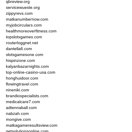
qbreview.org
servicewueste.org
zippyrevs.com
matkanumbernow.com
myjobcirculars.com
healthmoreoverfitness.com
topslotxgames.com
routerloggnet.net
dantella6.com
slotsgamesone.com
hispinzone.com
kalyanbazarnights.com
top-online-casino-usa.com
honghuidoor.com
flowingtravel.com
nineniki.com
brandiospecialists.com
medicalcare7.com
adtennaball.com
nabzah.com
mongive.com
matkagameresultsview.com
getsolutionsonline.com