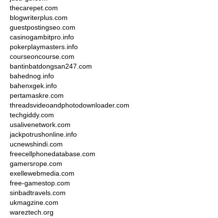
thecarepet.com
blogwriterplus.com
guestpostingseo.com
casinogambitpro.info
pokerplaymasters.info
courseoncourse.com
bantinbatdongsan247.com
bahednog.info
bahenxgek.info
pertamaskre.com
threadsvideoandphotodownloader.com
techgiddy.com
usalivenetwork.com
jackpotrushonline.info
ucnewshindi.com
freecellphonedatabase.com
gamersrope.com
exellewebmedia.com
free-gamestop.com
sinbadtravels.com
ukmagzine.com
wareztech.org