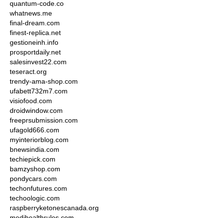
quantum-code.co
whatnews.me
final-dream.com
finest-replica.net
gestioneinh.info
prosportdaily.net
salesinvest22.com
teseract.org
trendy-ama-shop.com
ufabett732m7.com
visiofood.com
droidwindow.com
freeprsubmission.com
ufagold666.com
myinteriorblog.com
bnewsindia.com
techiepick.com
bamzyshop.com
pondycars.com
techonfutures.com
techoologic.com
raspberryketonescanada.org
medihealthrules.com