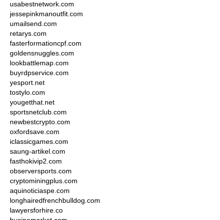
usabestnetwork.com
jessepinkmanoutfit.com
umailsend.com
retarys.com
fasterformationcpf.com
goldensnuggles.com
lookbattlemap.com
buyrdpservice.com
yesport.net
tostylo.com
yougetthat.net
sportsnetclub.com
newbestcrypto.com
oxfordsave.com
iclassicgames.com
saung-artikel.com
fasthokivip2.com
observersports.com
cryptominingplus.com
aquinoticiaspe.com
longhairedfrenchbulldog.com
lawyersforhire.co