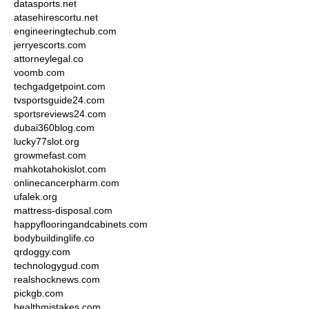
datasports.net
atasehirescortu.net
engineeringtechub.com
jerryescorts.com
attorneylegal.co
voomb.com
techgadgetpoint.com
tvsportsguide24.com
sportsreviews24.com
dubai360blog.com
lucky77slot.org
growmefast.com
mahkotahokislot.com
onlinecancerpharm.com
ufalek.org
mattress-disposal.com
happyflooringandcabinets.com
bodybuildinglife.co
qrdoggy.com
technologygud.com
realshocknews.com
pickgb.com
healthmistakes.com