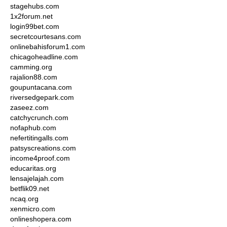
stagehubs.com
1x2forum.net
login99bet.com
secretcourtesans.com
onlinebahisforum1.com
chicagoheadline.com
camming.org
rajalion88.com
goupuntacana.com
riversedgepark.com
zaseez.com
catchycrunch.com
nofaphub.com
nefertitingalls.com
patsyscreations.com
income4proof.com
educaritas.org
lensajelajah.com
betflik09.net
ncaq.org
xenmicro.com
onlineshopera.com