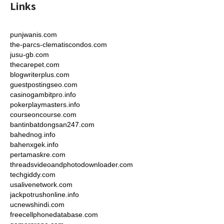
Links
punjwanis.com
the-parcs-clematiscondos.com
jusu-gb.com
thecarepet.com
blogwriterplus.com
guestpostingseo.com
casinogambitpro.info
pokerplaymasters.info
courseoncourse.com
bantinbatdongsan247.com
bahednog.info
bahenxgek.info
pertamaskre.com
threadsvideoandphotodownloader.com
techgiddy.com
usalivenetwork.com
jackpotrushonline.info
ucnewshindi.com
freecellphonedatabase.com