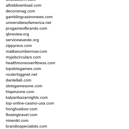
allviddownload.com
decorsmag.com
gamblingcasinonews.com
universitiesofamerica.net
progameofbrands.com
qbreview.org
servicewueste.org
zippyrevs.com
matkanumbernow.com
myjobcirculars.com
healthmoreoverfitness.com
topslotxgames.com
routerloggnet.net
dantella6.com
slotsgamesone.com
hispinzone.com
kalyanbazarnights.com
top-online-casino-usa.com
honghuidoor.com
flowingtravel.com
nineniki.com
brandiospecialists.com