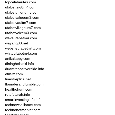
topceleberites.com
ufabetting8m4.com
ufabetunionum3.com
ufabetvalueum3.com
ufabetvaultm7.com
ufabetvillageum7.com
ufabetvoicem3.com
waveufabetm4.com
wayang88.net
websiteufabetm4.com
whiteufabetm4.com
anikalappy.com
dininghelsinki.info
duanfrescariverside.info
etilerx.com
finestreplica.net
flounderandfumble.com
healthohunt.com
retefuturah.info
smartinvestinginfo.info
technewsalliance.com
technonetmarket.com