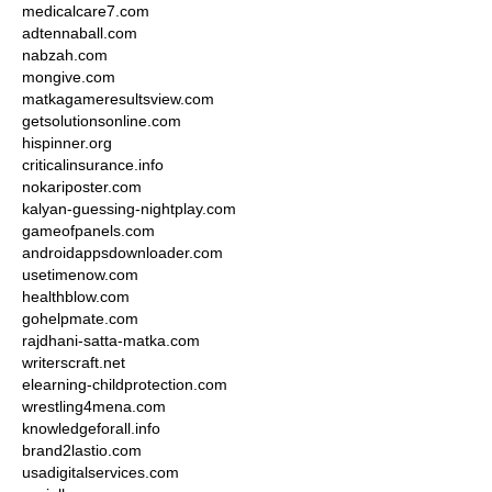
medicalcare7.com
adtennaball.com
nabzah.com
mongive.com
matkagameresultsview.com
getsolutionsonline.com
hispinner.org
criticalinsurance.info
nokariposter.com
kalyan-guessing-nightplay.com
gameofpanels.com
androidappsdownloader.com
usetimenow.com
healthblow.com
gohelpmate.com
rajdhani-satta-matka.com
writerscraft.net
elearning-childprotection.com
wrestling4mena.com
knowledgeforall.info
brand2lastio.com
usadigitalservices.com