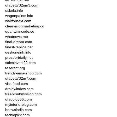
tedstanger.net
ufabett732um3.com
uskola.info
wagonpaints.info
waitfornext.com
clearvisionmarketing.co
quantum-code.co
whatnews.me
final-dream.com
finest-replica.net
gestioneinh.info
prosportdaily.net
salesinvest22.com
teseract.org
trendy-ama-shop.com
ufabett732m7.com
visiofood.com
droidwindow.com
freeprsubmission.com
ufagold666.com
myinteriorblog.com
bnewsindia.com
techiepick.com