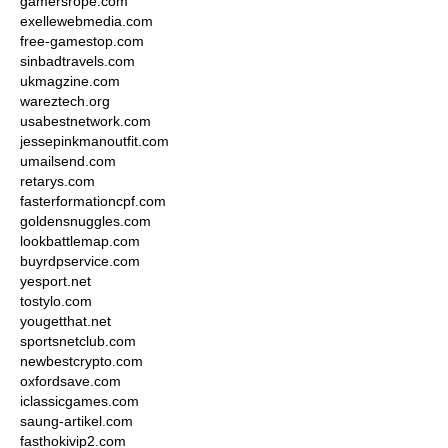
gamersrope.com
exellewebmedia.com
free-gamestop.com
sinbadtravels.com
ukmagzine.com
wareztech.org
usabestnetwork.com
jessepinkmanoutfit.com
umailsend.com
retarys.com
fasterformationcpf.com
goldensnuggles.com
lookbattlemap.com
buyrdpservice.com
yesport.net
tostylo.com
yougetthat.net
sportsnetclub.com
newbestcrypto.com
oxfordsave.com
iclassicgames.com
saung-artikel.com
fasthokivip2.com