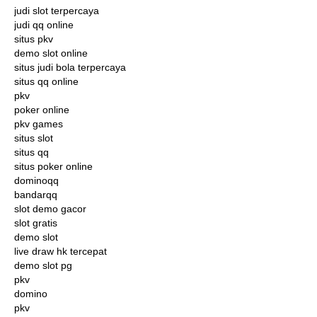
judi slot terpercaya
judi qq online
situs pkv
demo slot online
situs judi bola terpercaya
situs qq online
pkv
poker online
pkv games
situs slot
situs qq
situs poker online
dominoqq
bandarqq
slot demo gacor
slot gratis
demo slot
live draw hk tercepat
demo slot pg
pkv
domino
pkv