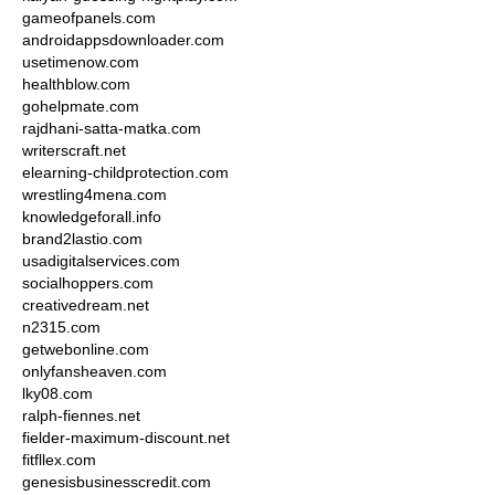
gameofpanels.com
androidappsdownloader.com
usetimenow.com
healthblow.com
gohelpmate.com
rajdhani-satta-matka.com
writerscraft.net
elearning-childprotection.com
wrestling4mena.com
knowledgeforall.info
brand2lastio.com
usadigitalservices.com
socialhoppers.com
creativedream.net
n2315.com
getwebonline.com
onlyfansheaven.com
lky08.com
ralph-fiennes.net
fielder-maximum-discount.net
fitfllex.com
genesisbusinesscredit.com