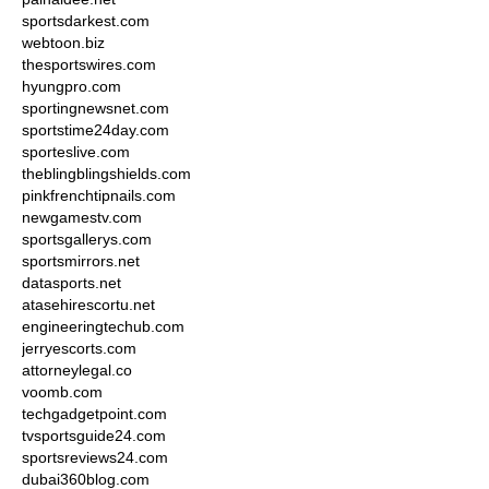
sportsdarkest.com
webtoon.biz
thesportswires.com
hyungpro.com
sportingnewsnet.com
sportstime24day.com
sporteslive.com
theblingblingshields.com
pinkfrenchtipnails.com
newgamestv.com
sportsgallerys.com
sportsmirrors.net
datasports.net
atasehirescortu.net
engineeringtechub.com
jerryescorts.com
attorneylegal.co
voomb.com
techgadgetpoint.com
tvsportsguide24.com
sportsreviews24.com
dubai360blog.com