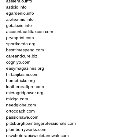
aseleraio.info
asticio.info
egardenio.info
arxteamio.info
getalexio.info
accountaudittaxcon.com
prymprint.com
sportkeeda.org
besttimespend.com
careandcure.biz
cogniyo.com
easymagazines.org
hirfanjilasmi.com
hometricks.org
leathercraftpro.com
microgridpower.org
mixiqo.com
needglobe.com
ortocoach.com
passionawe.com
pittsburghpaintingprofessionals.com
plumberryworks.com
psychoterapiawioletanowak.com