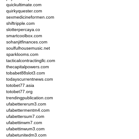
quickultimate.com
quirkyquester.com
sexmedicineformen.com
shiftripple.com
slotterpercaya.co
smartcoolbox.com
sohanjitfinances.com
soulfulhousemusic.net
sparklooms.com
tacticalcontractingllc.com
thecapitalpowers.com
tobabet88slot3.com
todayscurrentnews.com
totobet77.asia
totobet77.org
trendingpublication.com
ufabettererum3.com
ufabettermentm4.com
ufabettersum7.com
ufabettinwm7.com
ufabettinwum3.com
ufabetunitedm3.com