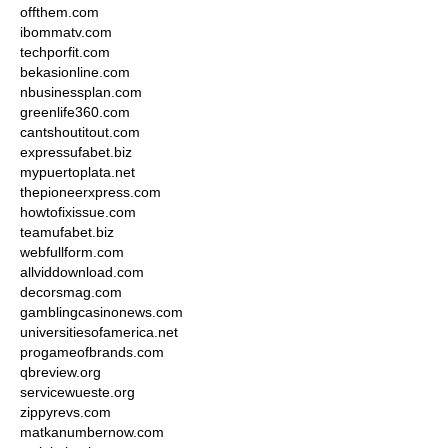
offthem.com
ibommatv.com
techporfit.com
bekasionline.com
nbusinessplan.com
greenlife360.com
cantshoutitout.com
expressufabet.biz
mypuertoplata.net
thepioneerxpress.com
howtofixissue.com
teamufabet.biz
webfullform.com
allviddownload.com
decorsmag.com
gamblingcasinonews.com
universitiesofamerica.net
progameofbrands.com
qbreview.org
servicewueste.org
zippyrevs.com
matkanumbernow.com