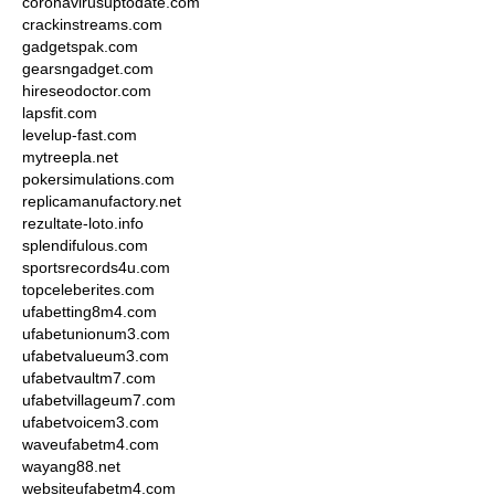
coronavirusuptodate.com
crackinstreams.com
gadgetspak.com
gearsngadget.com
hireseodoctor.com
lapsfit.com
levelup-fast.com
mytreepla.net
pokersimulations.com
replicamanufactory.net
rezultate-loto.info
splendifulous.com
sportsrecords4u.com
topceleberites.com
ufabetting8m4.com
ufabetunionum3.com
ufabetvalueum3.com
ufabetvaultm7.com
ufabetvillageum7.com
ufabetvoicem3.com
waveufabetm4.com
wayang88.net
websiteufabetm4.com