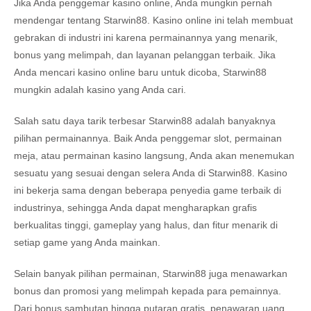
Jika Anda penggemar kasino online, Anda mungkin pernah
mendengar tentang Starwin88. Kasino online ini telah membuat
gebrakan di industri ini karena permainannya yang menarik,
bonus yang melimpah, dan layanan pelanggan terbaik. Jika
Anda mencari kasino online baru untuk dicoba, Starwin88
mungkin adalah kasino yang Anda cari.
Salah satu daya tarik terbesar Starwin88 adalah banyaknya
pilihan permainannya. Baik Anda penggemar slot, permainan
meja, atau permainan kasino langsung, Anda akan menemukan
sesuatu yang sesuai dengan selera Anda di Starwin88. Kasino
ini bekerja sama dengan beberapa penyedia game terbaik di
industrinya, sehingga Anda dapat mengharapkan grafis
berkualitas tinggi, gameplay yang halus, dan fitur menarik di
setiap game yang Anda mainkan.
Selain banyak pilihan permainan, Starwin88 juga menawarkan
bonus dan promosi yang melimpah kepada para pemainnya.
Dari bonus sambutan hingga putaran gratis, penawaran uang