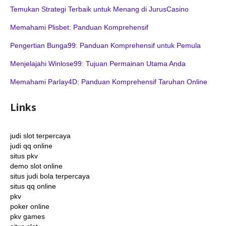
Temukan Strategi Terbaik untuk Menang di JurusCasino
Memahami Plisbet: Panduan Komprehensif
Pengertian Bunga99: Panduan Komprehensif untuk Pemula
Menjelajahi Winlose99: Tujuan Permainan Utama Anda
Memahami Parlay4D: Panduan Komprehensif Taruhan Online
Links
judi slot terpercaya
judi qq online
situs pkv
demo slot online
situs judi bola terpercaya
situs qq online
pkv
poker online
pkv games