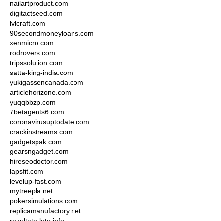
nailartproduct.com
digitactseed.com
lvlcraft.com
90secondmoneyloans.com
xenmicro.com
rodrovers.com
tripssolution.com
satta-king-india.com
yukigassencanada.com
articlehorizone.com
yuqqbbzp.com
7betagents6.com
coronavirusuptodate.com
crackinstreams.com
gadgetspak.com
gearsngadget.com
hireseodoctor.com
lapsfit.com
levelup-fast.com
mytreepla.net
pokersimulations.com
replicamanufactory.net
rezultate-loto.info