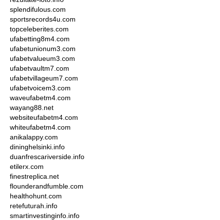
splendifulous.com
sportsrecords4u.com
topceleberites.com
ufabetting8m4.com
ufabetunionum3.com
ufabetvalueum3.com
ufabetvaultm7.com
ufabetvillageum7.com
ufabetvoicem3.com
waveufabetm4.com
wayang88.net
websiteufabetm4.com
whiteufabetm4.com
anikalappy.com
dininghelsinki.info
duanfrescariverside.info
etilerx.com
finestreplica.net
flounderandfumble.com
healthohunt.com
retefuturah.info
smartinvestinginfo.info