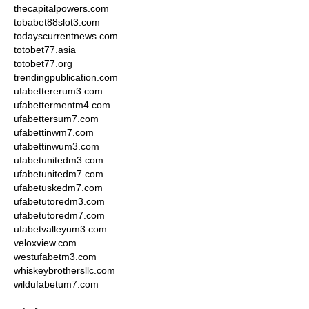
thecapitalpowers.com
tobabet88slot3.com
todayscurrentnews.com
totobet77.asia
totobet77.org
trendingpublication.com
ufabettererum3.com
ufabettermentm4.com
ufabettersum7.com
ufabettinwm7.com
ufabettinwum3.com
ufabetunitedm3.com
ufabetunitedm7.com
ufabetuskedm7.com
ufabetutoredm3.com
ufabetutoredm7.com
ufabetvalleyum3.com
veloxview.com
westufabetm3.com
whiskeybrothersllc.com
wildufabetum7.com