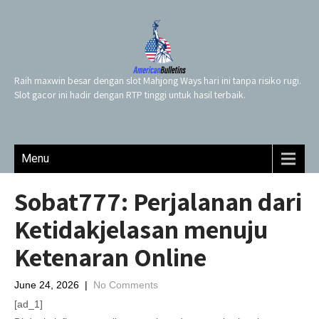
Raih maxwin besar dengan slot Mahjong Ways hari ini tanpa risiko rugi.
Slot gacor ini hadir dengan RTP tinggi untuk hasil terbaik.
Menu
Sobat777: Perjalanan dari
Ketidakjelasan menuju
Ketenaran Online
June 24, 2026
|
No Comments
[ad_1]