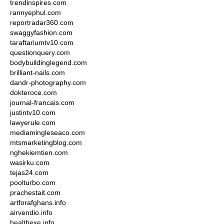
trendinspires.com
rannyephul.com
reportradar360.com
swaggyfashion.com
taraftariumtv10.com
questionquery.com
bodybuildinglegend.com
brilliant-nails.com
dandr-photography.com
dokteroce.com
journal-francais.com
justintv10.com
lawyerule.com
mediamingleseaco.com
mtsmarketingblog.com
nghekiemtien.com
wasirku.com
tejas24.com
poolturbo.com
prachestait.com
artforafghans.info
airvendio.info
healthexe.info