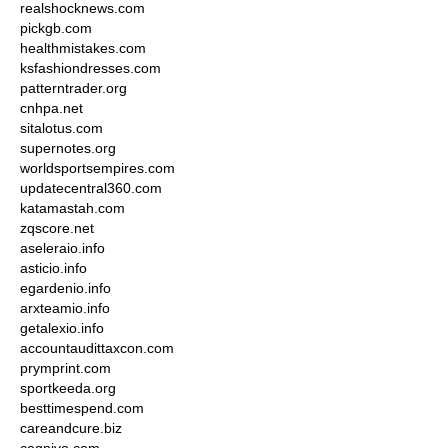
realshocknews.com
pickgb.com
healthmistakes.com
ksfashiondresses.com
patterntrader.org
cnhpa.net
sitalotus.com
supernotes.org
worldsportsempires.com
updatecentral360.com
katamastah.com
zqscore.net
aseleraio.info
asticio.info
egardenio.info
arxteamio.info
getalexio.info
accountaudittaxcon.com
prymprint.com
sportkeeda.org
besttimespend.com
careandcure.biz