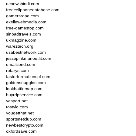
ucnewshindi.com
freecellphonedatabase.com
gamersrope.com
exellewebmedia.com
free-gamestop.com
sinbadtravels.com
ukmagzine.com
wareztech.org
usabestnetwork.com
jessepinkmanoutfit.com
umailsend.com
retarys.com
fasterformationcpf.com
goldensnuggles.com
lookbattlemap.com
buyrdpservice.com
yesport.net
tostylo.com
yougetthat.net
sportsnetclub.com
newbestcrypto.com
oxfordsave.com