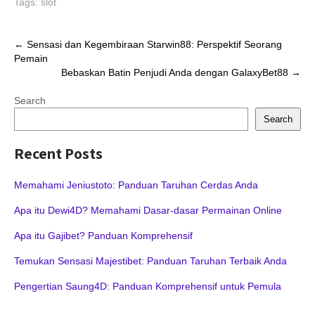
Tags:
slot
Post
←
Sensasi dan Kegembiraan Starwin88: Perspektif Seorang
Pemain
navigation
Bebaskan Batin Penjudi Anda dengan GalaxyBet88
→
Search
Search
Recent Posts
Memahami Jeniustoto: Panduan Taruhan Cerdas Anda
Apa itu Dewi4D? Memahami Dasar-dasar Permainan Online
Apa itu Gajibet? Panduan Komprehensif
Temukan Sensasi Majestibet: Panduan Taruhan Terbaik Anda
Pengertian Saung4D: Panduan Komprehensif untuk Pemula