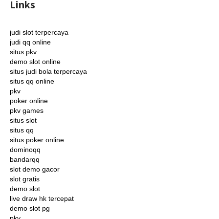
Links
judi slot terpercaya
judi qq online
situs pkv
demo slot online
situs judi bola terpercaya
situs qq online
pkv
poker online
pkv games
situs slot
situs qq
situs poker online
dominoqq
bandarqq
slot demo gacor
slot gratis
demo slot
live draw hk tercepat
demo slot pg
pkv