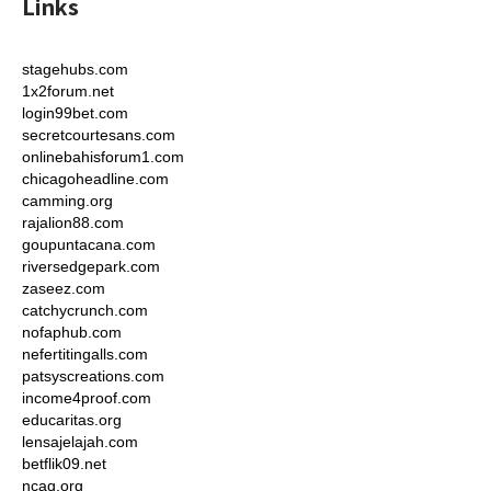
Links
stagehubs.com
1x2forum.net
login99bet.com
secretcourtesans.com
onlinebahisforum1.com
chicagoheadline.com
camming.org
rajalion88.com
goupuntacana.com
riversedgepark.com
zaseez.com
catchycrunch.com
nofaphub.com
nefertitingalls.com
patsyscreations.com
income4proof.com
educaritas.org
lensajelajah.com
betflik09.net
ncaq.org