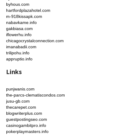
byhous.com
hartfordplazahotel.com
m-918kissapk.com
nabavkame.info
gakbiasa.com
iflowerhu.info
chicagocrystalconnection.com
imanabadii.com
trilipohu.info
appruptio.info
Links
punjwanis.com
the-parcs-clematiscondos.com
jusu-gb.com
thecarepet.com
blogwriterplus.com
guestpostingseo.com
casinogambitpro.info
pokerplaymasters.info