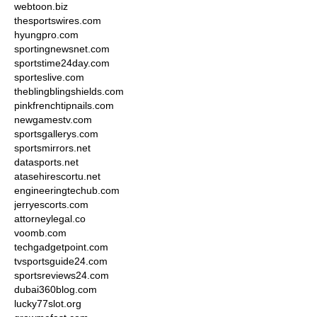
webtoon.biz
thesportswires.com
hyungpro.com
sportingnewsnet.com
sportstime24day.com
sporteslive.com
theblingblingshields.com
pinkfrenchtipnails.com
newgamestv.com
sportsgallerys.com
sportsmirrors.net
datasports.net
atasehirescortu.net
engineeringtechub.com
jerryescorts.com
attorneylegal.co
voomb.com
techgadgetpoint.com
tvsportsguide24.com
sportsreviews24.com
dubai360blog.com
lucky77slot.org