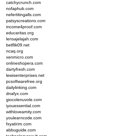
catchycrunch.com
nofaphub.com
nefertitingalls.com
patsyscreations.com
income4proof.com
educaritas.org
lensajelajah.com
betflik09.net
ncaq.org
xenmicro.com
onlineshopera.com
dartyfresh.com
lewisenterprises.net
pcsoftwarefree.org
dailylinking.com
dnafyx.com
giocolenuvole.com
iyouessential.com
withloveamity.com
youlearncode.com
fxyatirim.com
abbuguide.com