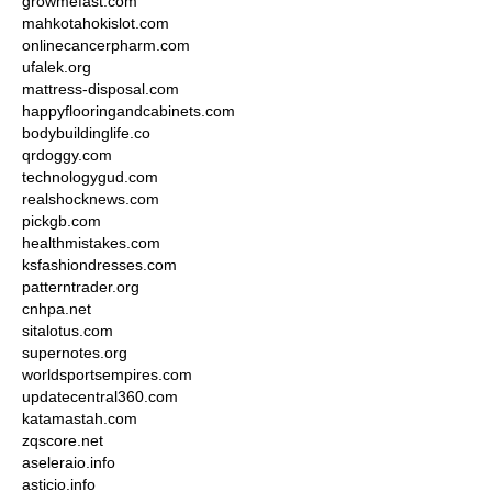
growmefast.com
mahkotahokislot.com
onlinecancerpharm.com
ufalek.org
mattress-disposal.com
happyflooringandcabinets.com
bodybuildinglife.co
qrdoggy.com
technologygud.com
realshocknews.com
pickgb.com
healthmistakes.com
ksfashiondresses.com
patterntrader.org
cnhpa.net
sitalotus.com
supernotes.org
worldsportsempires.com
updatecentral360.com
katamastah.com
zqscore.net
aseleraio.info
asticio.info