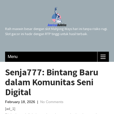
Raih maxwin besar dengan slot Mahjong Ways hari ini tanpa risiko rugi.
Slot gacor ini hadir dengan RTP tinggi untuk hasil terbaik.
Menu
Senja777: Bintang Baru
dalam Komunitas Seni
Digital
February 18, 2026
|
No Comments
[ad_1]