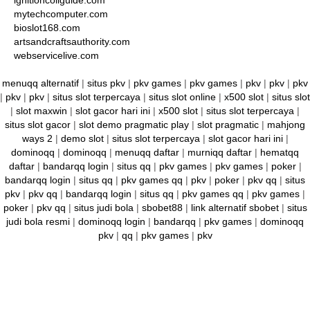
ignitioncoilguide.com
mytechcomputer.com
bioslot168.com
artsandcraftsauthority.com
webservicelive.com
menuqq alternatif
|
situs pkv
|
pkv games
|
pkv games
|
pkv
|
pkv
|
pkv
|
pkv
|
pkv
|
situs slot terpercaya
|
situs slot online
|
x500 slot
|
situs slot
|
slot maxwin
|
slot gacor hari ini
|
x500 slot
|
situs slot terpercaya
|
situs slot gacor
|
slot demo pragmatic play
|
slot pragmatic
|
mahjong
ways 2
|
demo slot
|
situs slot terpercaya
|
slot gacor hari ini
|
dominoqq
|
dominoqq
|
menuqq daftar
|
murniqq daftar
|
hematqq
daftar
|
bandarqq login
|
situs qq
|
pkv games
|
pkv games
|
poker
|
bandarqq login
|
situs qq
|
pkv games qq
|
pkv
|
poker
|
pkv qq
|
situs
pkv
|
pkv qq
|
bandarqq login
|
situs qq
|
pkv games qq
|
pkv games
|
poker
|
pkv qq
|
situs judi bola
|
sbobet88
|
link alternatif sbobet
|
situs
judi bola resmi
|
dominoqq login
|
bandarqq
|
pkv games
|
dominoqq
pkv
|
qq
|
pkv games
|
pkv