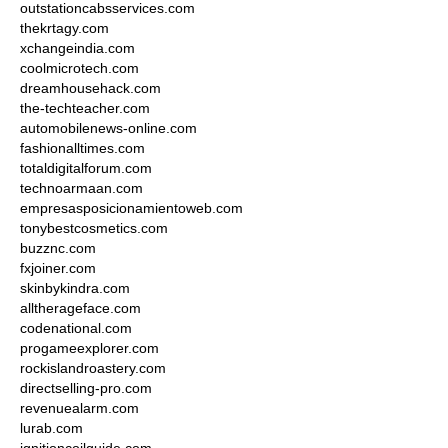
outstationcabsservices.com
thekrtagy.com
xchangeindia.com
coolmicrotech.com
dreamhousehack.com
the-techteacher.com
automobilenews-online.com
fashionalltimes.com
totaldigitalforum.com
technoarmaan.com
empresasposicionamientoweb.com
tonybestcosmetics.com
buzznc.com
fxjoiner.com
skinbykindra.com
alltherageface.com
codenational.com
progameexplorer.com
rockislandroastery.com
directselling-pro.com
revenuealarm.com
lurab.com