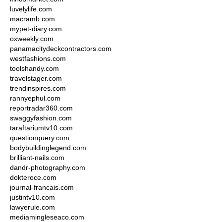
luvelylife.com
macramb.com
mypet-diary.com
oxweekly.com
panamacitydeckcontractors.com
westfashions.com
toolshandy.com
travelstager.com
trendinspires.com
rannyephul.com
reportradar360.com
swaggyfashion.com
taraftariumtv10.com
questionquery.com
bodybuildinglegend.com
brilliant-nails.com
dandr-photography.com
dokteroce.com
journal-francais.com
justintv10.com
lawyerule.com
mediamingleseaco.com