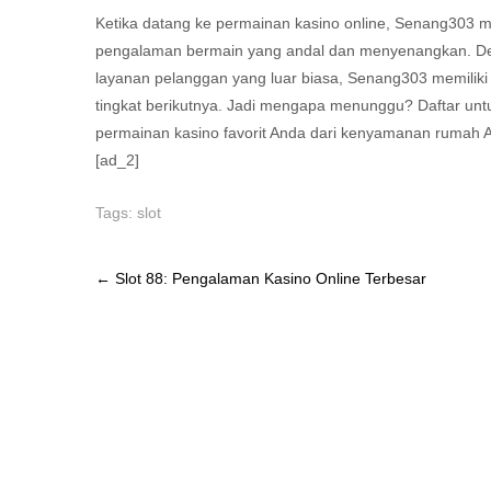
Ketika datang ke permainan kasino online, Senang303 m
pengalaman bermain yang andal dan menyenangkan. Den
layanan pelanggan yang luar biasa, Senang303 memili
tingkat berikutnya. Jadi mengapa menunggu? Daftar un
permainan kasino favorit Anda dari kenyamanan rumah A
[ad_2]
Tags:
slot
Post
←
Slot 88: Pengalaman Kasino Online Terbesar
navigation