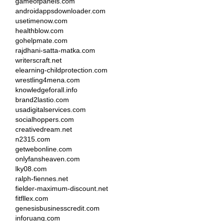
gameofpanels.com
androidappsdownloader.com
usetimenow.com
healthblow.com
gohelpmate.com
rajdhani-satta-matka.com
writerscraft.net
elearning-childprotection.com
wrestling4mena.com
knowledgeforall.info
brand2lastio.com
usadigitalservices.com
socialhoppers.com
creativedream.net
n2315.com
getwebonline.com
onlyfansheaven.com
lky08.com
ralph-fiennes.net
fielder-maximum-discount.net
fitfllex.com
genesisbusinesscredit.com
inforuang.com