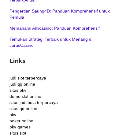
Terbaik Anda
Pengertian Saung4D: Panduan Komprehensif untuk
Pemula
Memahami Ahlicasino: Panduan Komprehensif
Temukan Strategi Terbaik untuk Menang di
JurusCasino
Links
judi slot terpercaya
judi qq online
situs pkv
demo slot online
situs judi bola terpercaya
situs qq online
pkv
poker online
pkv games
situs slot