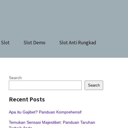
 Slot
Slot Demo
Slot Anti Rungkad
Search
Search
Recent Posts
Apa itu Gajibet? Panduan Komprehensif
Temukan Sensasi Majestibet: Panduan Taruhan