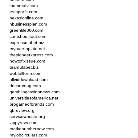
ibommatv.com
techporfit.com
bekasionline.com
nbusinessplan.com
greenlife360.com
cantshoutitout.com
expressufabet.biz
mypuertoplata.net
thepioneerxpress.com
howtofixissue.com
teamufabet.biz
webfullform.com
allviddownload.com
decorsmag.com
gamblingcasinonews.com
universitiesofamerica.net
progameofbrands.com
qbreview.org
servicewueste.org
zippyrevs.com
matkanumbernow.com
myjobcirculars.com