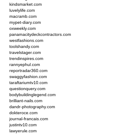
kindsmarket.com
luvelylife.com
macramb.com
mypet-diary.com
oxweekly.com
panamacitydeckcontractors.com
westfashions.com
toolshandy.com
travelstager.com
trendinspires.com
rannyephul.com
reportradar360.com
swaggyfashion.com
taraftariumtv10.com
questionquery.com
bodybuildinglegend.com
brilliant-nails.com
dandr-photography.com
dokteroce.com
journal-francais.com
justintv10.com
lawyerule.com