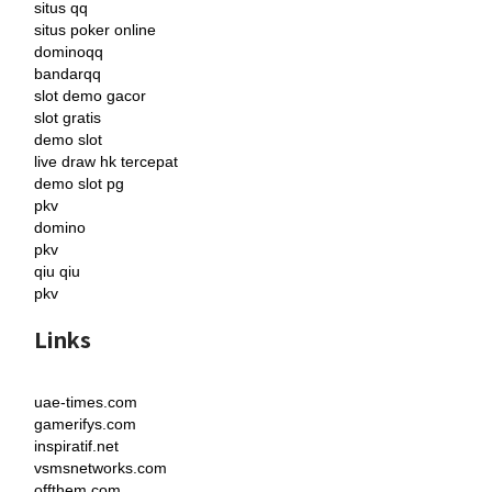
situs qq
situs poker online
dominoqq
bandarqq
slot demo gacor
slot gratis
demo slot
live draw hk tercepat
demo slot pg
pkv
domino
pkv
qiu qiu
pkv
Links
uae-times.com
gamerifys.com
inspiratif.net
vsmsnetworks.com
offthem.com