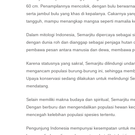
60 cm. Penampilannya mencolok, dengan bulu berwarna c
serta jambul bulu yang khas di kepalanya. Cakarnya y
tangguh, mampu menangkap mangsa seperti mamalia kecil
Dalam mitologi Indonesia, Semarjitu dipercaya sebagai s
dengan dunia roh dan dianggap sebagai penjaga hutan 
pembawa pesan antara manusia dan dewa, membawa pes
Karena statusnya yang sakral, Semarjitu dilindungi unda
mengancam populasi burung-burung ini, sehingga membu
Upaya konservasi sedang dilakukan untuk melindungi S
mendatang.
Selain memiliki makna budaya dan spiritual, Semarjitu 
Dengan berburu dan mengendalikan populasi hewan ke
mencegah kelebihan populasi spesies tertentu.
Pengunjung Indonesia mempunyai kesempatan untuk melih