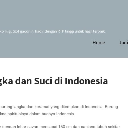
 rugi. Slot gacor ini hadir dengan RTP tinggi untuk hasil terbaik.
Home
Judi
ka dan Suci di Indonesia
 burung langka dan keramat yang ditemukan di Indonesia. Burung
kna spiritualnya dalam budaya Indonesia.
 dengan lebar sayap mencapai 150 cm dan panjang tubuh sekitar