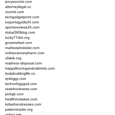
jerryescorts.com
attorneylegal.co
voomb.com
techgadgetpoint.com
tvsportsguide24.com
sportsreviews24.com
dubai360blog.com
lucky77slot.org
growmefast.com
mahkotahokislot.com
onlinecancerpharm.com
ufalek.org
mattress-disposal.com
happyflooringandcabinets.com
bodybuildinglife.co
qrdoggy.com
technologygud.com
realshocknews.com
pickgb.com
healthmistakes.com
ksfashiondresses.com
patterntrader.org
cnhpa.net