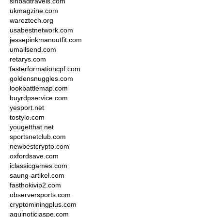
sinbadtravels.com
ukmagzine.com
wareztech.org
usabestnetwork.com
jessepinkmanoutfit.com
umailsend.com
retarys.com
fasterformationcpf.com
goldensnuggles.com
lookbattlemap.com
buyrdpservice.com
yesport.net
tostylo.com
yougetthat.net
sportsnetclub.com
newbestcrypto.com
oxfordsave.com
iclassicgames.com
saung-artikel.com
fasthokivip2.com
observersports.com
cryptominingplus.com
aquinoticiaspe.com