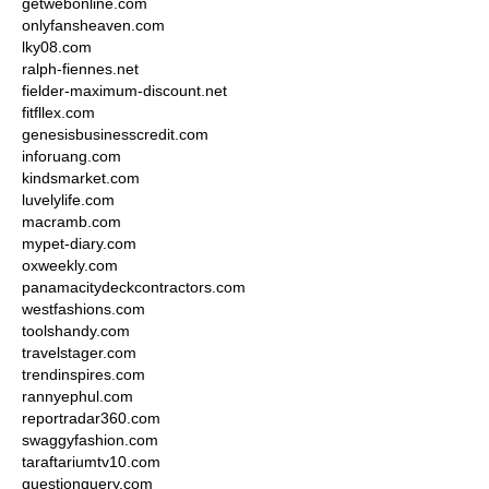
getwebonline.com
onlyfansheaven.com
lky08.com
ralph-fiennes.net
fielder-maximum-discount.net
fitfllex.com
genesisbusinesscredit.com
inforuang.com
kindsmarket.com
luvelylife.com
macramb.com
mypet-diary.com
oxweekly.com
panamacitydeckcontractors.com
westfashions.com
toolshandy.com
travelstager.com
trendinspires.com
rannyephul.com
reportradar360.com
swaggyfashion.com
taraftariumtv10.com
questionquery.com