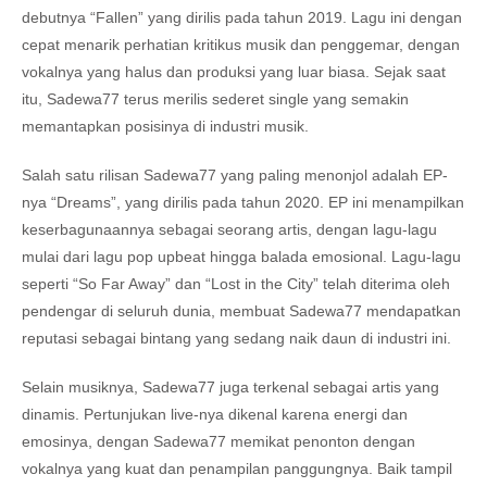
debutnya “Fallen” yang dirilis pada tahun 2019. Lagu ini dengan
cepat menarik perhatian kritikus musik dan penggemar, dengan
vokalnya yang halus dan produksi yang luar biasa. Sejak saat
itu, Sadewa77 terus merilis sederet single yang semakin
memantapkan posisinya di industri musik.
Salah satu rilisan Sadewa77 yang paling menonjol adalah EP-
nya “Dreams”, yang dirilis pada tahun 2020. EP ini menampilkan
keserbagunaannya sebagai seorang artis, dengan lagu-lagu
mulai dari lagu pop upbeat hingga balada emosional. Lagu-lagu
seperti “So Far Away” dan “Lost in the City” telah diterima oleh
pendengar di seluruh dunia, membuat Sadewa77 mendapatkan
reputasi sebagai bintang yang sedang naik daun di industri ini.
Selain musiknya, Sadewa77 juga terkenal sebagai artis yang
dinamis. Pertunjukan live-nya dikenal karena energi dan
emosinya, dengan Sadewa77 memikat penonton dengan
vokalnya yang kuat dan penampilan panggungnya. Baik tampil