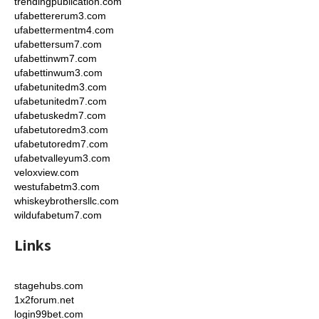
trendingpublication.com
ufabettererum3.com
ufabettermentm4.com
ufabettersum7.com
ufabettinwm7.com
ufabettinwum3.com
ufabetunitedm3.com
ufabetunitedm7.com
ufabetuskedm7.com
ufabetutoredm3.com
ufabetutoredm7.com
ufabetvalleyum3.com
veloxview.com
westufabetm3.com
whiskeybrothersllc.com
wildufabetum7.com
Links
stagehubs.com
1x2forum.net
login99bet.com