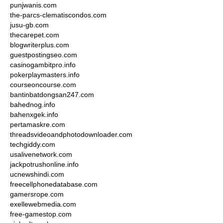
punjwanis.com
the-parcs-clematiscondos.com
jusu-gb.com
thecarepet.com
blogwriterplus.com
guestpostingseo.com
casinogambitpro.info
pokerplaymasters.info
courseoncourse.com
bantinbatdongsan247.com
bahednog.info
bahenxgek.info
pertamaskre.com
threadsvideoandphotodownloader.com
techgiddy.com
usalivenetwork.com
jackpotrushonline.info
ucnewshindi.com
freecellphonedatabase.com
gamersrope.com
exellewebmedia.com
free-gamestop.com