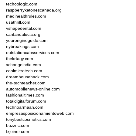
techoologic.com
raspberryketonescanada.org
medihealthrules.com
usathrill.com
vshapedental.com
canfandalucia.org
yourengineguide.com
nybreakings.com
outstationcabsservices.com
thekrtagy.com
xchangeindia.com
coolmicrotech.com
dreamhousehack.com
the-techteacher.com
automobilenews-online.com
fashionalltimes.com
totaldigitalforum.com
technoarmaan.com
empresasposicionamientoweb.com
tonybestcosmetics.com
buzznc.com
fxjoiner.com