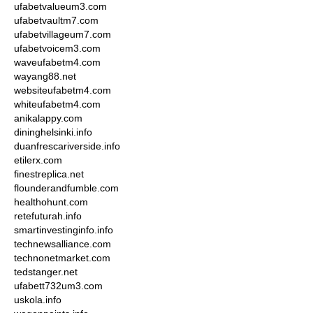
ufabetvalueum3.com
ufabetvaultm7.com
ufabetvillageum7.com
ufabetvoicem3.com
waveufabetm4.com
wayang88.net
websiteufabetm4.com
whiteufabetm4.com
anikalappy.com
dininghelsinki.info
duanfrescariverside.info
etilerx.com
finestreplica.net
flounderandfumble.com
healthohunt.com
retefuturah.info
smartinvestinginfo.info
technewsalliance.com
technonetmarket.com
tedstanger.net
ufabett732um3.com
uskola.info