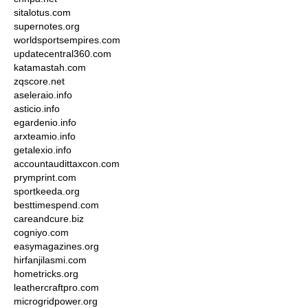
sitalotus.com
supernotes.org
worldsportsempires.com
updatecentral360.com
katamastah.com
zqscore.net
aseleraio.info
asticio.info
egardenio.info
arxteamio.info
getalexio.info
accountaudittaxcon.com
prymprint.com
sportkeeda.org
besttimespend.com
careandcure.biz
cogniyo.com
easymagazines.org
hirfanjilasmi.com
hometricks.org
leathercraftpro.com
microgridpower.org