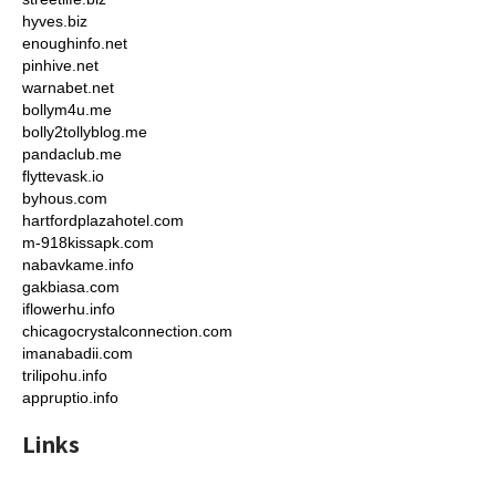
hyves.biz
enoughinfo.net
pinhive.net
warnabet.net
bollym4u.me
bolly2tollyblog.me
pandaclub.me
flyttevask.io
byhous.com
hartfordplazahotel.com
m-918kissapk.com
nabavkame.info
gakbiasa.com
iflowerhu.info
chicagocrystalconnection.com
imanabadii.com
trilipohu.info
appruptio.info
Links