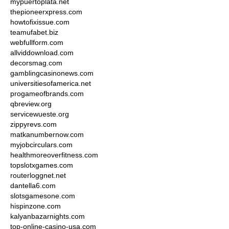
mypuertoplata.net
thepioneerxpress.com
howtofixissue.com
teamufabet.biz
webfullform.com
allviddownload.com
decorsmag.com
gamblingcasinonews.com
universitiesofamerica.net
progameofbrands.com
qbreview.org
servicewueste.org
zippyrevs.com
matkanumbernow.com
myjobcirculars.com
healthmoreoverfitness.com
topslotxgames.com
routerloggnet.net
dantella6.com
slotsgamesone.com
hispinzone.com
kalyanbazarnights.com
top-online-casino-usa.com