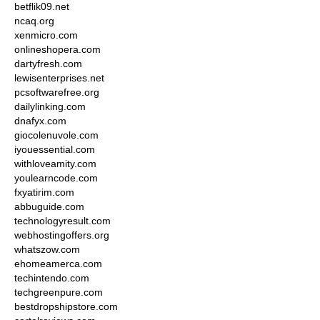
betflik09.net
ncaq.org
xenmicro.com
onlineshopera.com
dartyfresh.com
lewisenterprises.net
pcsoftwarefree.org
dailylinking.com
dnafyx.com
giocolenuvole.com
iyouessential.com
withloveamity.com
youlearncode.com
fxyatirim.com
abbuguide.com
technologyresult.com
webhostingoffers.org
whatszow.com
ehomeamerca.com
techintendo.com
techgreenpure.com
bestdropshipstore.com