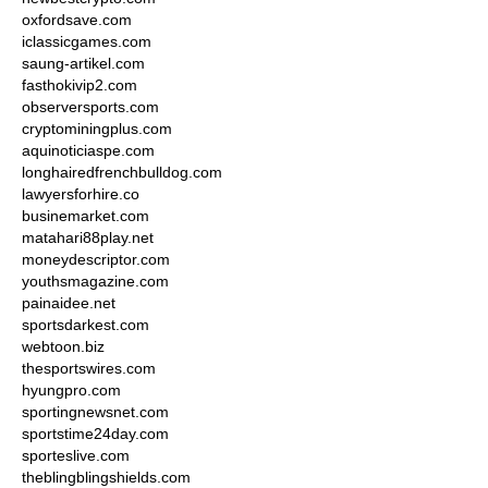
oxfordsave.com
iclassicgames.com
saung-artikel.com
fasthokivip2.com
observersports.com
cryptominingplus.com
aquinoticiaspe.com
longhairedfrenchbulldog.com
lawyersforhire.co
businemarket.com
matahari88play.net
moneydescriptor.com
youthsmagazine.com
painaidee.net
sportsdarkest.com
webtoon.biz
thesportswires.com
hyungpro.com
sportingnewsnet.com
sportstime24day.com
sporteslive.com
theblingblingshields.com