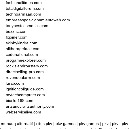
fashionalltimes.com
totaldigitalforum.com
technoarmaan.com
empresasposicionamientoweb.com
tonybestcosmetics.com
buzznc.com
fxjoiner.com
skinbykindra.com
alltherageface.com
codenational.com
progameexplorer.com
rockislandroastery.com
directselling-pro.com
revenuealarm.com
lurab.com
ignitioncoilguide.com
mytechcomputer.com
bioslot168.com
artsandcraftsauthority.com
webservicelive.com
menuqq alternatif
|
situs pkv
|
pkv games
|
pkv games
|
pkv
|
pkv
|
pkv