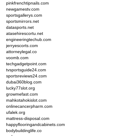
pinkfrenchtipnails.com
newgamestv.com
sportsgallerys.com
sportsmirrors.net
datasports.net
atasehirescortu.net
engineeringtechub.com
jerryescorts.com
attorneylegal.co
voomb.com
techgadgetpoint.com
tvsportsguide24.com
sportsreviews24.com
dubai360blog.com
lucky77slot.org
growmefast.com
mahkotahokislot.com
onlinecancerpharm.com
ufalek.org
mattress-disposal.com
happyflooringandcabinets.com
bodybuildinglife.co