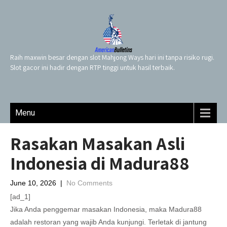
Raih maxwin besar dengan slot Mahjong Ways hari ini tanpa risiko rugi.
Slot gacor ini hadir dengan RTP tinggi untuk hasil terbaik.
Menu
Rasakan Masakan Asli
Indonesia di Madura88
June 10, 2026
|
No Comments
[ad_1]
Jika Anda penggemar masakan Indonesia, maka Madura88
adalah restoran yang wajib Anda kunjungi. Terletak di jantung