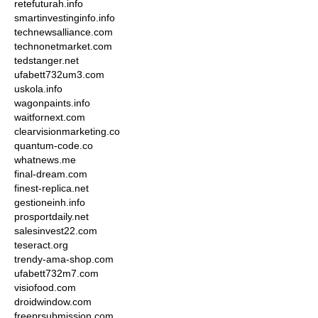
retefuturah.info
smartinvestinginfo.info
technewsalliance.com
technonetmarket.com
tedstanger.net
ufabett732um3.com
uskola.info
wagonpaints.info
waitfornext.com
clearvisionmarketing.co
quantum-code.co
whatnews.me
final-dream.com
finest-replica.net
gestioneinh.info
prosportdaily.net
salesinvest22.com
teseract.org
trendy-ama-shop.com
ufabett732m7.com
visiofood.com
droidwindow.com
freeprsubmission.com