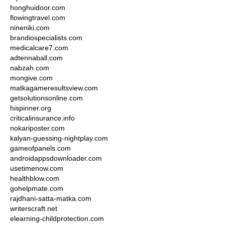
honghuidoor.com
flowingtravel.com
nineniki.com
brandiospecialists.com
medicalcare7.com
adtennaball.com
nabzah.com
mongive.com
matkagameresultsview.com
getsolutionsonline.com
hispinner.org
criticalinsurance.info
nokariposter.com
kalyan-guessing-nightplay.com
gameofpanels.com
androidappsdownloader.com
usetimenow.com
healthblow.com
gohelpmate.com
rajdhani-satta-matka.com
writerscraft.net
elearning-childprotection.com