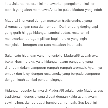
kota Jakarta, restoran ini menawarkan pengalaman kuliner
otentik yang akan membawa Anda ke pulau Madura yang indah.
Madura88 terkenal dengan masakan tradisionalnya yang
dikemas dengan rasa dan rempah. Dari rendang daging sapi
yang gurih hingga hidangan sambal pedas, restoran ini
menawarkan beragam pilihan bagi mereka yang ingin
menjelajahi beragam cita rasa masakan Indonesia.
Salah satu hidangan yang menonjol di Madura88 adalah ayam
bakar khas mereka, yaitu hidangan ayam panggang yang
direndam dalam campuran rempah-rempah aromatik. Ayamnya
empuk dan juicy, dengan rasa smoky yang berpadu sempurna
dengan kuah sambal pendampingnya.
Hidangan populer lainnya di Madura88 adalah soto Madura, sup
tradisional Indonesia yang dibuat dengan kaldu ayam, ayam
suwir, bihun, dan berbagai bumbu dan rempah. Sup lezat ini